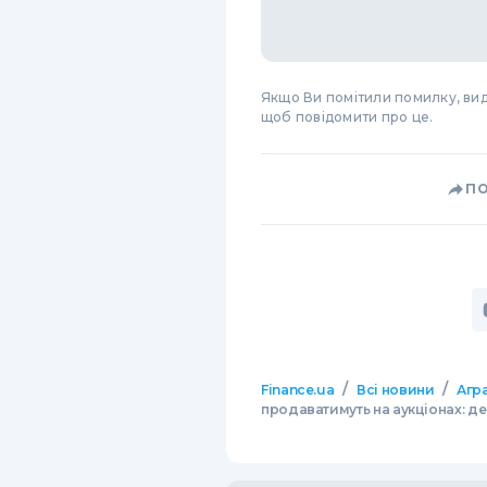
Якщо Ви помітили помилку, виді
щоб повідомити про це.
П
/
/
Finance.ua
Всі новини
Агр
продаватимуть на аукціонах: де