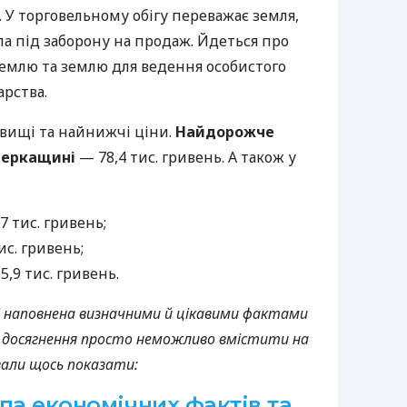
а. У торговельному обігу переважає земля,
а під заборону на продаж. Йдеться про
землю та землю для ведення особистого
арства.
йвищі та найнижчі ціни.
Найдорожче
Черкащині
— 78,4 тис. гривень. А також у
7 тис. гривень;
ис. гривень;
,9 тис. гривень.
 і наповнена визначними й цікавими фактами
ві досягнення просто неможливо вмістити на
ували щось показати:
па економічних фактів та