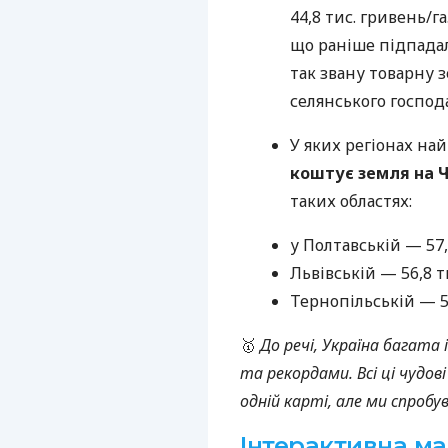
44,8 тис. гривень/г
що раніше підпадал
так звану товарну 
селянського господ
У яких регіонах на
коштує земля на 
таких областях:
у Полтавській — 57,
Львівській — 56,8 т
Тернопільській — 55
🥇
До речі, Україна багата
та рекордами. Всі ці чудо
одній карті, але ми спроб
Інтерактивна ма