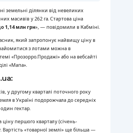
ні земельні ділянки від невеликих
них масивів у 262 га. Стартова ціна
до 1,14 млн грн
», — повідомили в Кабміні.
асник, який запропонує найвищу ціну в
знайомитися з лотами можна в
темі «Прозорро.Продажі» або на вебсайті
ілі «Мапа».
.ua:
ів, у другому кварталі поточного року
земля в Україні подорожчала до середніх
а один гектар.
а ціну першого кварталу (січень-
. Вартість «товарної землі» ще більша —