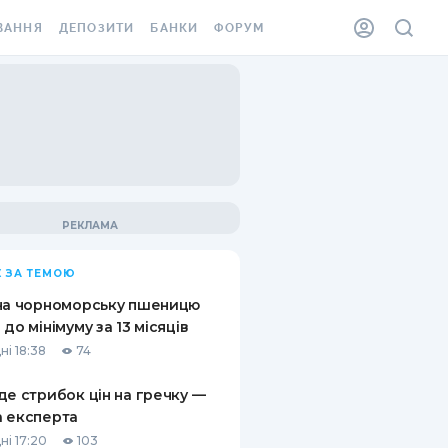
ВАННЯ
ДЕПОЗИТИ
БАНКИ
ФОРУМ
ІЛКА
ВСІ ДЕПОЗИТИ
ВСІ БАНКИ
АННЯ ЖИТЛА ВІД
ДЕПОЗИТИ В USD
ВІДГУКИ ПРО БАНКИ
 ШАХЕДІВ
ДЕПОЗИТИ В EUR
МІКРОФІНАНСОВІ
ХОВКА ЗА КОРДОН
ОРГАНІЗАЦІЇ
БОНУС ДО ДЕПОЗИТІВ
ВІДГУКИ ПРО МФО
УМОВИ АКЦІЇ
КАРТА
 ЗА ТЕМОЮ
ПИТАННЯ ТА ВІДПОВІДІ
ННА ВІНЬЄТКА
на чорноморську пшеницю
ДЕПОЗИТНИЙ КАЛЬКУЛЯТОР
 до мінімуму за 13 місяців
 СПІВРОБІТНИКІВ
ні 18:38
74
ПУТІВНИКИ ПО
SSISTANCE
ЗАОЩАДЖЕННЯМ
де стрибок цін на гречку —
 експерта
АННЯ ВІД
Х ВИПАДКІВ
ні 17:20
103