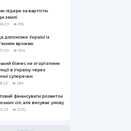
КИ ПО
ни-лідери за вартістю
ВАННЮ
и землі
18:03
318
ХОВІ ПОЛІСИ
а допоможе Україні із
І КОМПАНІЇ
ганням врожаю
 ПРО СТРАХОВІ
17:20
304
Ї
ький бізнес не згортатиме
А І ОПЛАТА
тиції в Україну через
ичні суперечки
И
18:22
284
товий фінансувати розвиток
нських сіл, але висуває умову
10:23
3232