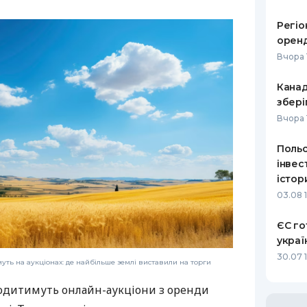
РЕЙТИНГ ДЕБЕТОВИХ
ПУТІВНИ
Регіо
КАРТОК
СТРАХУ
оренд
Вчора 
ЩОМІСЯЧНИЙ ОГЛЯД
ВСІ СТРА
КЕШБЕКУ
Канад
СТРАХОВ
збері
ПУТІВНИКИ ПО
БАНКІВСЬКИХ КАРТКАХ
ВІДГУКИ
Вчора 
КОМПАНІ
Польс
ДОСТАВК
інвес
істор
КОНТАКТ
03.08 
ЄС го
украї
30.07 
ть на аукціонах: де найбільше землі виставили на торги
оводитимуть онлайн-аукціони з оренди