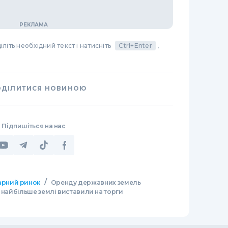
літь необхідний текст і натисніть
Ctrl+Enter
,
ОДІЛИТИСЯ НОВИНОЮ
Підпишіться на нас
/
арний ринок
Оренду державних земель
 найбільше землі виставили на торги