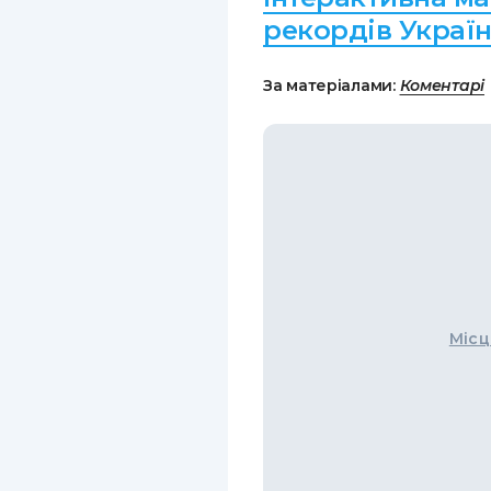
рекордів Украї
За матеріалами:
Коментарі
Місц