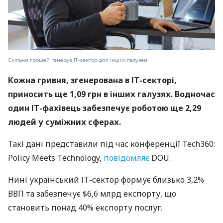
Скільки грошей генерує ІТ-сектор для інших галузей
Кожна гривня, згенерована в ІТ-секторі,
приносить ще 1,09 грн в інших галузях. Водночас
один ІТ-фахівець забезпечує роботою ще 2,29
людей у суміжних сферах.
Такі дані представили під час конференції Tech360:
Policy Meets Technology,
повідомляє
DOU.
Нині український ІТ-сектор формує близько 3,2%
ВВП та забезпечує $6,6 млрд експорту, що
становить понад 40% експорту послуг.