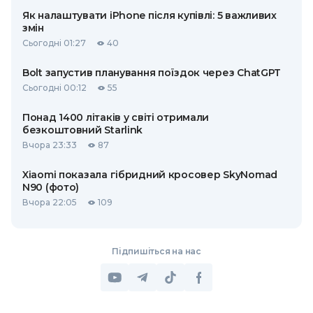
Як налаштувати iPhone після купівлі: 5 важливих
змін
Сьогодні 01:27
40
Bolt запустив планування поїздок через ChatGPT
Сьогодні 00:12
55
Понад 1400 літаків у світі отримали
безкоштовний Starlink
Вчора 23:33
87
Xiaomi показала гібридний кросовер SkyNomad
N90 (фото)
Вчора 22:05
109
Підпишіться на нас