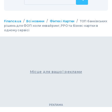
/
/
/
Finance.ua
Всі новини
Фінтех і Картки
ТОП банківських
рішень для ФОП: коли еквайринг, РРО та бізнес-картки в
одному сервісі
Місце для вашої реклами