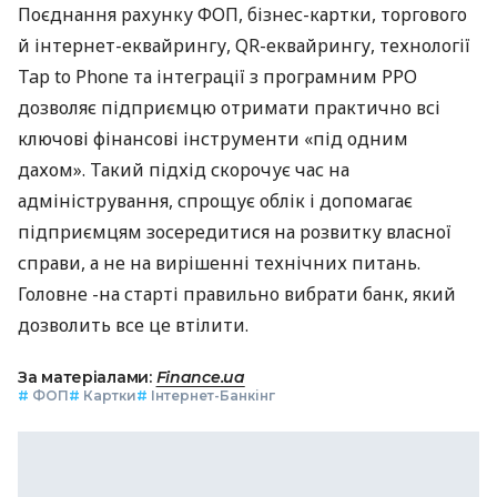
Поєднання рахунку ФОП, бізнес-картки, торгового
й інтернет-еквайрингу, QR-еквайрингу, технології
Tap to Phone та інтеграції з програмним РРО
дозволяє підприємцю отримати практично всі
ключові фінансові інструменти «під одним
дахом». Такий підхід скорочує час на
адміністрування, спрощує облік і допомагає
підприємцям зосередитися на розвитку власної
справи, а не на вирішенні технічних питань.
Головне -на старті правильно вибрати банк, який
дозволить все це втілити.
За матеріалами:
Finance.ua
#
ФОП
#
Картки
#
Інтернет-Банкінг