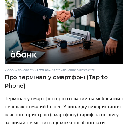
У àбанк триває акція для ФОП з підключення еквайрингу
Про термінал у смартфоні (Tap to
Phone)
Термінал у смартфоні орієнтований на мобільний і
переважно малий бізнес. У випадку використання
власного пристрою (смартфону) тариф на послугу
зазвичай не містить щомісячної абонплати