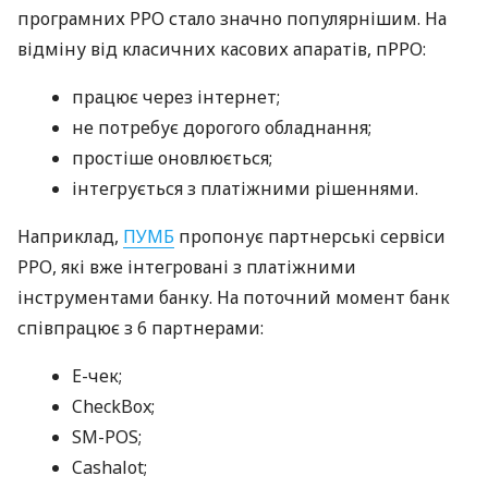
програмних РРО стало значно популярнішим. На
відміну від класичних касових апаратів, пРРО:
працює через інтернет;
не потребує дорогого обладнання;
простіше оновлюється;
інтегрується з платіжними рішеннями.
Наприклад,
ПУМБ
пропонує партнерські сервіси
РРО, які вже інтегровані з платіжними
інструментами банку. На поточний момент банк
співпрацює з 6 партнерами:
E-чек;
CheckBox;
SM-POS;
Cashalot;