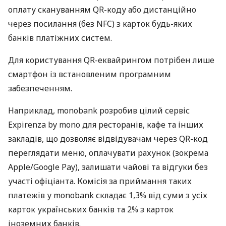
оплату скануванням QR-коду або дистанційно
через посилання (без NFC) з карток будь-яких
банків платіжних систем.
Для користування QR-еквайрингом потрібен лише
смартфон із встановленим програмним
забезпеченням.
Наприклад, monobank розробив цілий сервіс
Expirenza by mono для ресторанів, кафе та інших
закладів, що дозволяє відвідувачам через QR-код
переглядати меню, оплачувати рахунок (зокрема
Apple/Google Pay), залишати чайові та відгуки без
участі офіціанта. Комісія за приймання таких
платежів у monobank складає 1,3% від суми з усіх
карток українських банків та 2% з карток
іноземних банків.