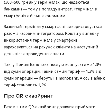
(300−500 грн як у терміналах, що надаються
банками) — тому з погляду витрат, «термінал в
смартфоні» є більш економним.
Зазвичай термінал у смартфоні використовується
разом з касовим інтегратором. Кошти у випадку
використання термінала у смартфоні
зараховуються на рахунок клієнта на наступний
день після проведення оплати.
Так, у ПриватБанк така послуга коштуватиме 1,3%
від суми операцій. Такий самий тариф — 1,3% від
суми операцій — беруть і в monobank. А ось в àбанк
тариф становить 1,2%.
Про QR-еквайринг
Разом з тим QR-еквайринг дозволяє приймати