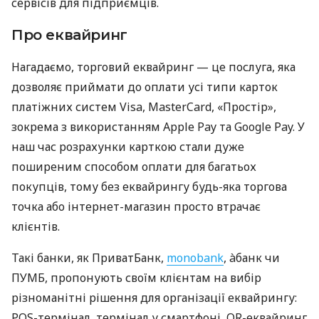
сервісів для підприємців.
Про еквайринг
Нагадаємо, торговий еквайринг — це послуга, яка
дозволяє приймати до оплати усі типи карток
платіжних систем Visa, MasterCard, «Простір»,
зокрема з використанням Apple Pay та Google Pay. У
наш час розрахунки карткою стали дуже
поширеним способом оплати для багатьох
покупців, тому без еквайрингу будь-яка торгова
точка або інтернет-магазин просто втрачає
клієнтів.
Такі банки, як ПриватБанк,
monobank
, àбанк чи
ПУМБ, пропонують своїм клієнтам на вибір
різноманітні рішення для організації еквайрингу:
POS-термінал, термінал у смартфоні, QR-еквайринг