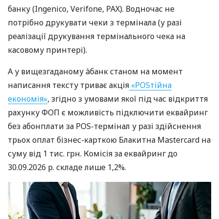
банку (Ingenico, Verifone, PAX). Водночас не
потрібно друкувати чеки з термінала (у разі
реалізації друкування термінального чека на
касовому принтері).
А у вищезгаданому àбанк станом на момент
написання тексту триває акція
«POSтійна
економія»
, згідно з умовами якої під час відкриття
рахунку ФОП є можливість підключити еквайринг
без абонплати за POS-термінал у разі здійснення
трьох оплат бізнес-карткою Блакитна Mastercard на
суму від 1 тис. грн. Комісія за еквайринг до
30.09.2026 р. складе лише 1,2%.