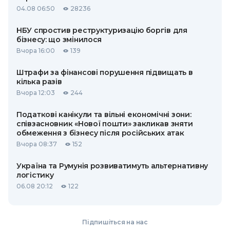
04.08 06:50
28236
НБУ спростив реструктуризацію боргів для
бізнесу: що змінилося
Вчора 16:00
139
Штрафи за фінансові порушення підвищать в
кілька разів
Вчора 12:03
244
Податкові канікули та вільні економічні зони:
співзасновник «Нової пошти» закликав зняти
обмеження з бізнесу після російських атак
Вчора 08:37
152
Україна та Румунія розвиватимуть альтернативну
логістику
06.08 20:12
122
Підпишіться на нас