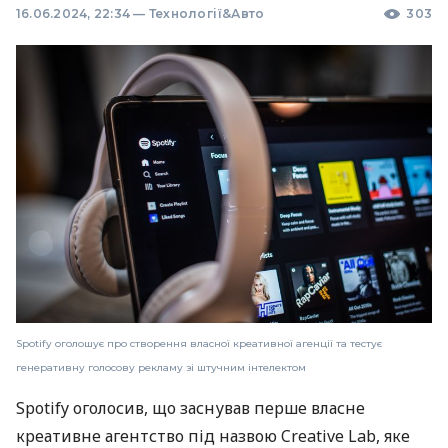
16.06.2024, 22:34
—
Технології&Авто
303
Spotify оголошує про створення власної креативної агенції та тестує
генеративну голосову рекламу зі штучним інтелектом
Spotify оголосив, що заснував перше власне
креативне агентство під назвою Creative Lab, яке