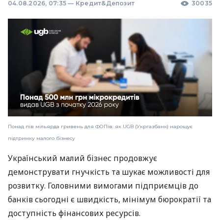
04.08.2026, 07:35
—
Кредит&Депозит
30035
Понад пів мільярда гривень для ФОПів: як UGB (Укргазбанк) нарощує
підтримку малого бізнесу
Український малий бізнес продовжує
демонструвати гнучкість та шукає можливості для
розвитку. Головними вимогами підприємців до
банків сьогодні є швидкість, мінімум бюрократії та
доступність фінансових ресурсів.