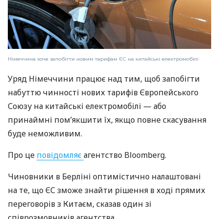
Німеччина хоче запобігти новим тарифам ЄС на китайські електромобілі
Уряд Німеччини працює над тим, щоб запобігти
набуттю чинності нових тарифів Європейського
Союзу на китайські електромобілі — або
принаймні пом’якшити їх, якщо повне скасування
буде неможливим.
Про це
повідомляє
агентство Bloomberg.
Чиновники в Берліні оптимістично налаштовані
на те, що ЄС зможе знайти рішення в ході прямих
переговорів з Китаєм, сказав один зі
співрозмовників агентства.