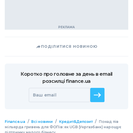
ПОДІЛИТИСЯ НОВИНОЮ
Коротко про головне за день в email
розсилці finance.ua
Ваш email
/
/
/
Finance.ua
Всі новини
Кредит&Депозит
Понад пів
мільярда гривень для ФОПів: як UGB (Укргазбанк) нарощує
підтримку малого бізнесу