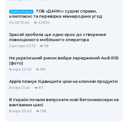
ТОВ «ДАНН.»: судові справи,
ПАРТНЕРСЬКА
комплаєнс та перевірка міжнародних угод
04.08 15:40
22600
SpaceX зробила ще один крок до створення
повноцінного мобільного оператора
Сьогодні 00:13
98
На український ринок вийде заряджений Audi RS5
(фото)
Вчора 22:05
169
Apple планує підвищити ціни на ключові продукти
Вчора 21:45
87
В Україні почали випускати нові бетономіксери на
вантажних шасі
Вчора 20:42
138