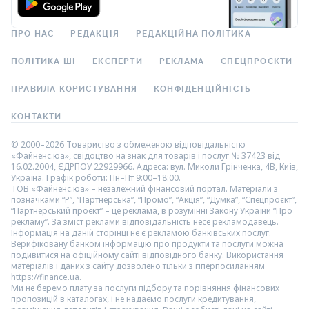
ПРО НАС
РЕДАКЦІЯ
РЕДАКЦІЙНА ПОЛІТИКА
ПОЛІТИКА ШІ
ЕКСПЕРТИ
РЕКЛАМА
СПЕЦПРОЄКТИ
ПРАВИЛА КОРИСТУВАННЯ
КОНФІДЕНЦІЙНІСТЬ
КОНТАКТИ
© 2000–2026 Товариство з обмеженою відповідальністю
«Файненс.юа», свідоцтво на знак для товарів і послуг № 37423 від
16.02.2004, ЄДРПОУ 22929966. Адреса: вул. Миколи Грінченка, 4В, Київ,
Україна. Графік роботи: Пн–Пт 9:00–18:00.
ТОВ «Файненс.юа» – незалежний фінансовий портал. Матеріали з
позначками “Р”, “Партнерська”, “Промо”, “Акція”, “Думка”, “Спецпроєкт”,
“Партнерський проєкт” – це реклама, в розумінні Закону України “Про
рекламу”. За зміст реклами відповідальність несе рекламодавець.
Інформація на даній сторінці не є рекламою банківських послуг.
Верифіковану банком інформацію про продукти та послуги можна
подивитися на офіційному сайті відповідного банку. Використання
матеріалів і даних з сайту дозволено тільки з гіперпосиланням
https://finance.ua.
Ми не беремо плату за послуги підбору та порівняння фінансових
пропозицій в каталогах, і не надаємо послуги кредитування,