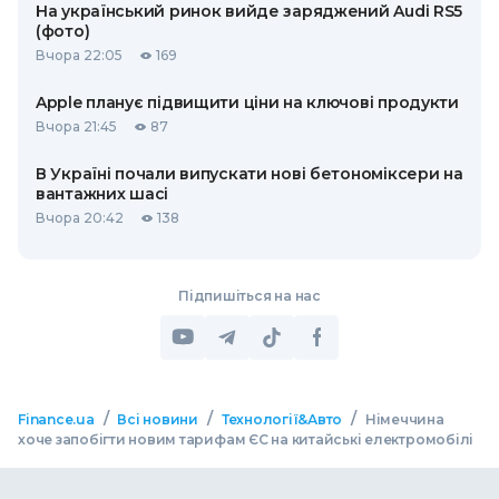
На український ринок вийде заряджений Audi RS5
(фото)
Вчора 22:05
169
Apple планує підвищити ціни на ключові продукти
Вчора 21:45
87
В Україні почали випускати нові бетономіксери на
вантажних шасі
Вчора 20:42
138
Підпишіться на нас
/
/
/
Finance.ua
Всі новини
Технології&Авто
Німеччина
хоче запобігти новим тарифам ЄС на китайські електромобілі