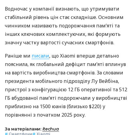
Водночас у компанії визнають, що утримувати
стабільний рівень цін стає складніше. Основним
чинником називають подорожчання пам’яті та
інших ключових комплектуючих, які формують
значну частку вартості сучасних смартфонів.
Раніше ми
писали
, що Xiaomi вперше детально
пояснила, як глобальний дефіцит пам’яті вплинув
на вартість виробництва смартфонів. За словами
президента мобільного підрозділу Лу Вейбіна,
пристрої з конфігурацією 12 ГБ оперативної та 512
ГБ вбудованої пам’яті подорожчали у виробництві
приблизно на 1500 юанів (близько $220) у
порівнянні з початком 2025 року.
За матеріалами:
itechua
#
Смартфони
#
Xiaomi