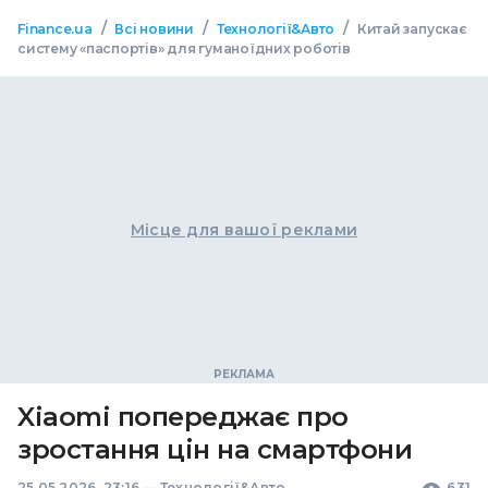
/
/
/
Finance.ua
Всі новини
Технології&Авто
Китай запускає
систему «паспортів» для гуманоїдних роботів
Місце для вашої реклами
Xiaomi попереджає про
зростання цін на смартфони
25.05.2026, 23:16
—
Технології&Авто
631