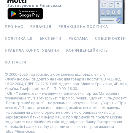
Застосунок від Finance.ua
ПРО НАС
РЕДАКЦІЯ
РЕДАКЦІЙНА ПОЛІТИКА
ПОЛІТИКА ШІ
ЕКСПЕРТИ
РЕКЛАМА
СПЕЦПРОЄКТИ
ПРАВИЛА КОРИСТУВАННЯ
КОНФІДЕНЦІЙНІСТЬ
КОНТАКТИ
© 2000–2026 Товариство з обмеженою відповідальністю
«Файненс.юа», свідоцтво на знак для товарів і послуг № 37423 від
16.02.2004, ЄДРПОУ 22929966. Адреса: вул. Миколи Грінченка, 4В, Київ,
Україна. Графік роботи: Пн–Пт 9:00–18:00.
ТОВ «Файненс.юа» – незалежний фінансовий портал. Матеріали з
позначками “Р”, “Партнерська”, “Промо”, “Акція”, “Думка”, “Спецпроєкт”,
“Партнерський проєкт” – це реклама, в розумінні Закону України “Про
рекламу”. За зміст реклами відповідальність несе рекламодавець.
Інформація на даній сторінці не є рекламою банківських послуг.
Верифіковану банком інформацію про продукти та послуги можна
подивитися на офіційному сайті відповідного банку. Використання
матеріалів і даних з сайту дозволено тільки з гіперпосиланням
https://finance.ua.