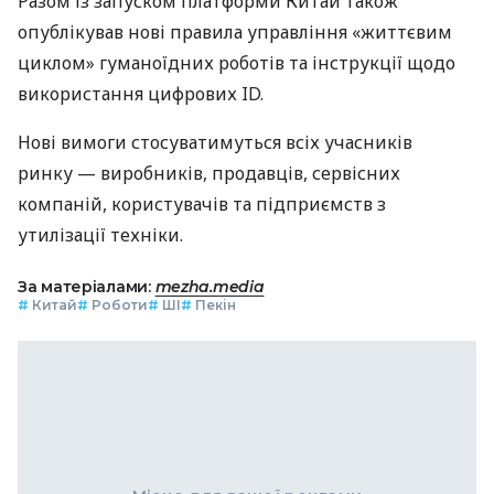
Разом із запуском платформи Китай також
опублікував нові правила управління «життєвим
циклом» гуманоїдних роботів та інструкції щодо
використання цифрових ID.
Нові вимоги стосуватимуться всіх учасників
ринку — виробників, продавців, сервісних
компаній, користувачів та підприємств з
утилізації техніки.
За матеріалами:
mezha.media
#
Китай
#
Роботи
#
ШІ
#
Пекін