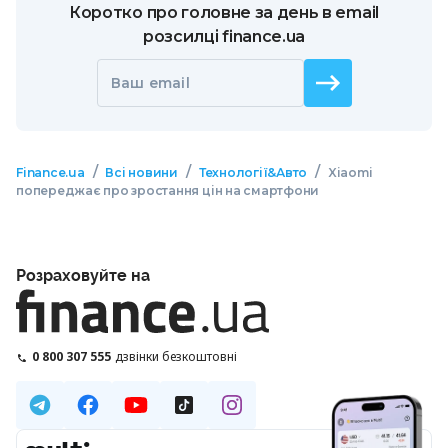
Коротко про головне за день в email
розсилці finance.ua
Ваш email
/
/
/
Finance.ua
Всі новини
Технології&Авто
Xiaomi
попереджає про зростання цін на смартфони
Розраховуйте на
0 800 307 555
дзвінки безкоштовні