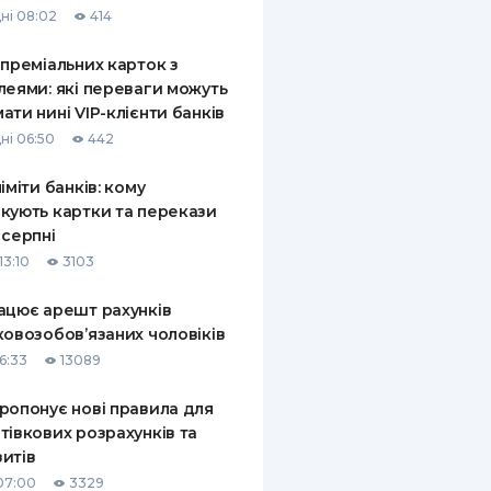
ні 08:02
414
КИ ПО
ВАННЮ
 преміальних карток з
леями: які переваги можуть
ХОВІ ПОЛІСИ
ати нині VIP-клієнти банків
ні 06:50
442
І КОМПАНІЇ
ліміти банків: кому
 ПРО СТРАХОВІ
Ї
кують картки та перекази
 серпні
А І ОПЛАТА
13:10
3103
И
ацює арешт рахунків
ковозобов’язаних чоловіків
6:33
13089
ропонує нові правила для
тівкових розрахунків та
итів
07:00
3329