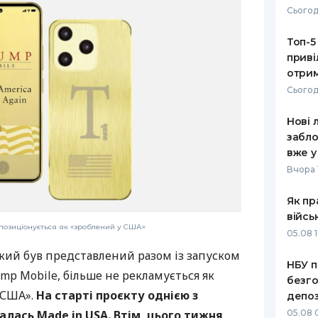
Сьогод
РЕЙТИНГ ДЕБЕТОВИХ
ПУТІВНИ
КАРТОК
СТРАХУ
Топ-5
приві
ЩОМІСЯЧНИЙ ОГЛЯД
ВСІ СТРА
отрим
КЕШБЕКУ
Сьогод
СТРАХОВ
ПУТІВНИКИ ПО
Нові 
БАНКІВСЬКИХ КАРТКАХ
ВІДГУКИ
КОМПАНІ
забло
вже у
ДОСТАВК
Вчора 
КОНТАКТ
Як пр
війсь
позиціонується як «зроблений у США»
05.08 1
кий був представлений разом із запуском
НБУ п
mp Mobile, більше не рекламується як
безго
 США».
На старті проєкту однією з
депоз
05.08 
лась ​​Made in USA. Втім, цього тижня