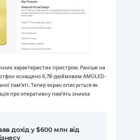
ічних характеристик пристрою. Раніше на
мартфон оснащено 6,78-дюймовим AMOLED-
ної пам’яті. Тепер екран описується як
ація про оперативну пам’ять зникла
ав дохід у $600 млн від
ізнесу