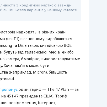
жливості? З кредитною карткою завжди
ільше. Безліч варіантів у нашому каталозі.
строїв надходять із різних країн:
ма для T1) в основному виробляються
sung та LG, а також китайською BOE.
, будуть від тайванської MediaTek або
ьна камера, ймовірно, використовуватиме
y. Хоча пам’ять може бути
ва (наприклад, Micron), більшість
ртовані.
пропонує
один тариф — The 47 Plan — за
а на 45 і 47 президента США). Тариф
нки, повідомлення, інтернет,