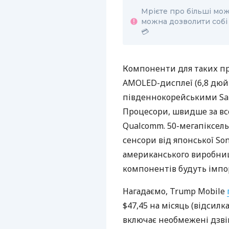
Мрієте про більші мо
можна дозволити собі б
💳
Компоненти для таких при
AMOLED-дисплеї (6,8 дюй
південнокорейськими Sam
Процесори, швидше за все
Qualcomm. 50-мегапіксел
сенсори від японської Son
американського виробницт
компонентів будуть імпо
Нагадаємо, Trump Mobile
$47,45 на місяць (відсилк
включає необмежені дзві