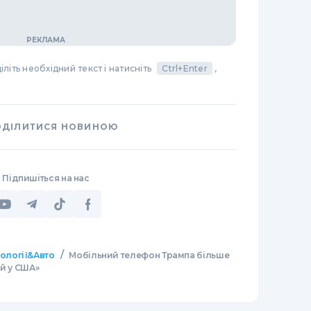
літь необхідний текст і натисніть
Ctrl+Enter
,
ОДІЛИТИСЯ НОВИНОЮ
Підпишіться на нас
/
нології&Авто
Мобільний телефон Трампа більше
ий у США»