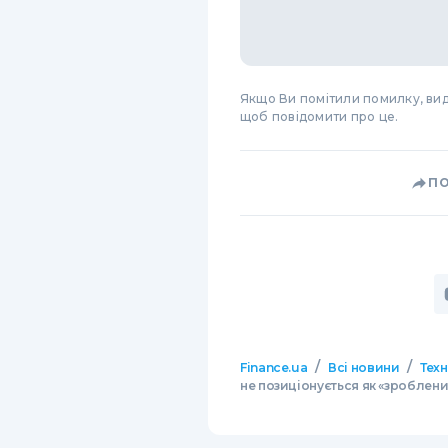
Якщо Ви помітили помилку, виді
щоб повідомити про це.
П
/
/
Finance.ua
Всі новини
Тех
не позиціонується як «зроблен