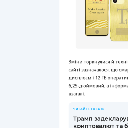
Зміни торкнулися й техн
сайті зазначалося, що с
дисплеєм і 12 ГБ оператив
6,25-дюймовий, а інформ
взагалі.
ЧИТАЙТЕ ТАКОЖ
Трамп задекларув
криптовалют та б