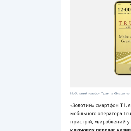
Мобільний телефон Трампа більше не 
«Золотий» смартфон T1, я
мобільного оператора Tru
пристрій, «вироблений у
ключових переваг назива