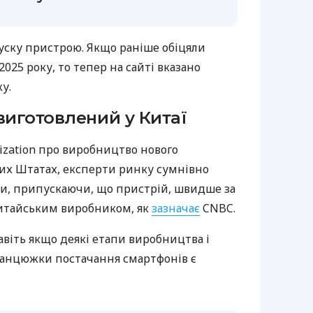
уску пристрою. Якщо раніше обіцяли
2025 року, то тепер на сайті вказано
у.
виготовлений у Китаї
ization про виробництво нового
их Штатах, експерти ринку сумнівно
нки, припускаючи, що пристрій, швидше за
китайським виробником, як
зазначає
CNBC.
віть якщо деякі етапи виробництва і
ланцюжки постачання смартфонів є