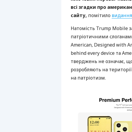
всі згадки про америка
сайту,
помітило
видання
Натомість Trump Mobile 
патріотичними слоганами
American, Designed with A
behind every device та Am
тверджень не означає, що
розробляють на територі
на патріотизм.