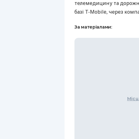
телемедицину та дорожн
базі T-Mobile, через компа
За матеріалами:
Місц