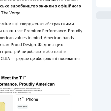
нське виробництво зникли з офіційного
The Verge.
замінив ці твердження абстрактними
 на кшталт Premium Performance. Proudly
merican values in mind, American hands
erican-Proud Design. Жодне з цих
 пристрій виробляють або навіть
ї США — радше це абстрактні посилання