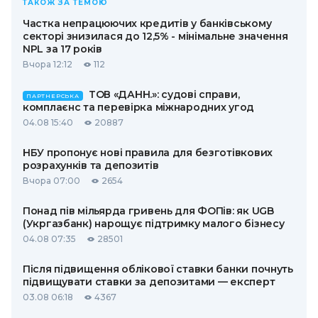
ТАКОЖ ЗА ТЕМОЮ
Частка непрацюючих кредитів у банківському
секторі знизилася до 12,5% - мінімальне значення
NPL за 17 років
Вчора 12:12
112
ТОВ «ДАНН.»: судові справи,
ПАРТНЕРСЬКА
комплаєнс та перевірка міжнародних угод
04.08 15:40
20887
НБУ пропонує нові правила для безготівкових
розрахунків та депозитів
Вчора 07:00
2654
Понад пів мільярда гривень для ФОПів: як UGB
(Укргазбанк) нарощує підтримку малого бізнесу
04.08 07:35
28501
Після підвищення облікової ставки банки почнуть
підвищувати ставки за депозитами — експерт
03.08 06:18
4367