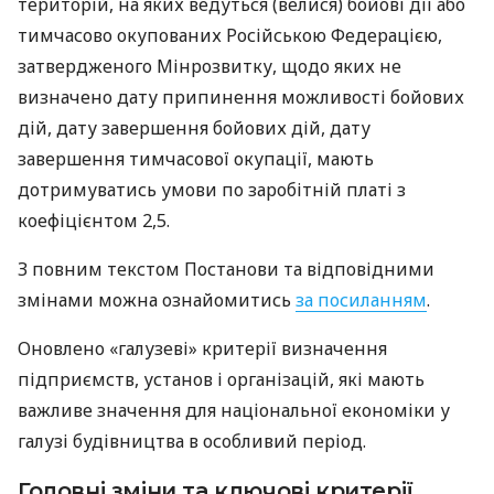
територій, на яких ведуться (велися) бойові дії або
тимчасово окупованих Російською Федерацією,
затвердженого Мінрозвитку, щодо яких не
визначено дату припинення можливості бойових
дій, дату завершення бойових дій, дату
завершення тимчасової окупації, мають
дотримуватись умови по заробітній платі з
коефіцієнтом 2,5.
З повним текстом Постанови та відповідними
змінами можна ознайомитись
за посиланням
.
Оновлено «галузеві» критерії визначення
підприємств, установ і організацій, які мають
важливе значення для національної економіки у
галузі будівництва в особливий період.
Головні зміни та ключові критерії