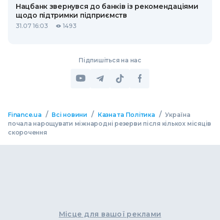
Нацбанк звернувся до банків із рекомендаціями
щодо підтримки підприємств
31.07 16:03
1493
Підпишіться на нас
/
/
/
Finance.ua
Всі новини
Казна та Політика
Україна
почала нарощувати міжнародні резерви після кількох місяців
скорочення
Місце для вашої реклами