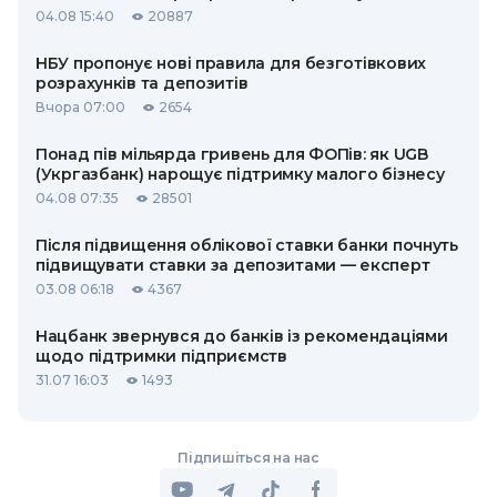
04.08 15:40
20887
НБУ пропонує нові правила для безготівкових
розрахунків та депозитів
Вчора 07:00
2654
Понад пів мільярда гривень для ФОПів: як UGB
(Укргазбанк) нарощує підтримку малого бізнесу
04.08 07:35
28501
Після підвищення облікової ставки банки почнуть
підвищувати ставки за депозитами — експерт
03.08 06:18
4367
Нацбанк звернувся до банків із рекомендаціями
щодо підтримки підприємств
31.07 16:03
1493
Підпишіться на нас