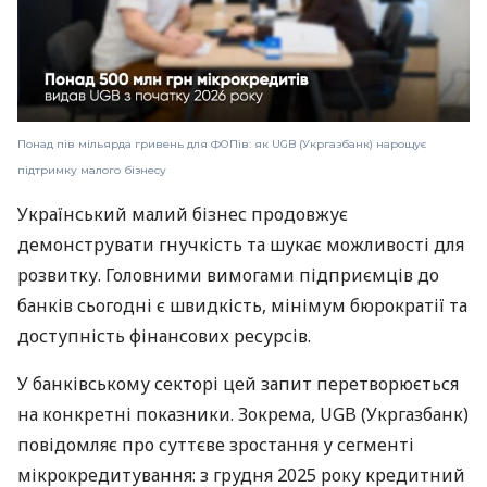
Понад пів мільярда гривень для ФОПів: як UGB (Укргазбанк) нарощує
підтримку малого бізнесу
Український малий бізнес продовжує
демонструвати гнучкість та шукає можливості для
розвитку. Головними вимогами підприємців до
банків сьогодні є швидкість, мінімум бюрократії та
доступність фінансових ресурсів.
У банківському секторі цей запит перетворюється
на конкретні показники. Зокрема, UGB (Укргазбанк)
повідомляє про суттєве зростання у сегменті
мікрокредитування: з грудня 2025 року кредитний