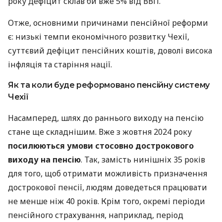
року дефіцит склав би вже 5% від ВВП.
Отже, основними причинами пенсійної реформи
є: низькі темпи економічного розвитку Чехії,
суттєвий дефіцит пенсійних коштів, доволі висока
інфляція та старіння нації.
Як та коли буде реформовано пенсійну систему
Чехії
Насамперед, шлях до раннього виходу на пенсію
стане ще складнішим. Вже з жовтня 2024 року
посилюються умови стосовно дострокового
виходу на пенсію
. Так, замість нинішніх 35 років
для того, щоб отримати можливість призначення
дострокової пенсії, людям доведеться працювати
не менше ніж 40 років. Крім того, окремі періоди
пенсійного страхування, наприклад, період