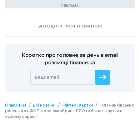
ПОДІЛИТИСЯ НОВИНОЮ
Коротко про головне за день в email
розсилці finance.ua
Ваш email
/
/
/
Finance.ua
Всі новини
Фінтех і Картки
ТОП банківських
рішень для ФОП: коли еквайринг, РРО та бізнес-картки в
одному сервісі