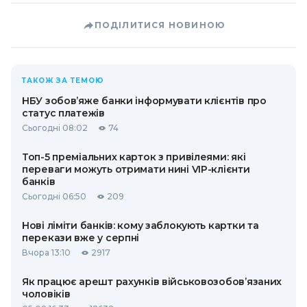
ПОДІЛИТИСЯ НОВИНОЮ
ТАКОЖ ЗА ТЕМОЮ
НБУ зобов’яже банки інформувати клієнтів про
статус платежів
Сьогодні 08:02
74
Топ-5 преміальних карток з привілеями: які
переваги можуть отримати нині VIP-клієнти
банків
Сьогодні 06:50
209
Нові ліміти банків: кому заблокують картки та
перекази вже у серпні
Вчора 13:10
2917
Як працює арешт рахунків військовозобов’язаних
чоловіків