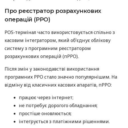
Про реєстратор розрахункових
операцій (РРО)
POS-термінал часто використовується спільно з
касовим інтегратором, який об’єднує облікову
систему з програмним реєстратором
розрахункових операцій (пРРО).
Після змін у законодавстві використання
програмних РРО стало значно популярнішим. На
відміну від класичних касових апаратів, пРРО:
працює через інтернет;
не потребує дорогого обладнання;
простіше оновлюється;
інтегрується з платіжними рішеннями.