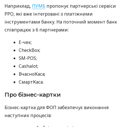
Наприклад,
ПУМБ
пропонує партнерські сервіси
РРО, які вже інтегровані з платіжними
інструментами банку. На поточний момент банк
співпрацює з 6 партнерами:
E-чек;
CheckBox;
SM-POS;
Cashalot;
ВчасноКаса;
СмартКаса.
Про бізнес-картки
Бізнес-картка для ФОП забезпечує виконання
наступних процесів: