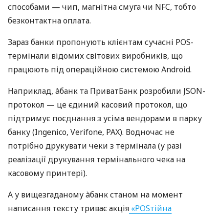
способами — чип, магнітна смуга чи NFC, тобто
безконтактна оплата.
Зараз банки пропонують клієнтам сучасні POS-
термінали відомих світових виробників, що
працюють під операційною системою Android.
Наприклад, àбанк та ПриватБанк розробили JSON-
протокол — це єдиний касовий протокол, що
підтримує поєднання з усіма вендорами в парку
банку (Ingenico, Verifone, PAX). Водночас не
потрібно друкувати чеки з термінала (у разі
реалізації друкування термінального чека на
касовому принтері).
А у вищезгаданому àбанк станом на момент
написання тексту триває акція
«POSтійна