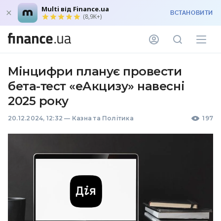
Multi від Finance.ua
ВСТАНОВИТИ
(8,9K+)
Мінцифри планує провести
бета-тест «еАкцизу» навесні
2025 року
20.12.2024, 12:32
—
Казна та Політика
197