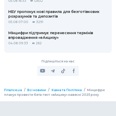
05.08 16:33
12632
НБУ пропонує нові правила для безготівкових
розрахунків та депозитів
05.08 07:00
3291
Мінцифри підтримує перенесення термінів
впровадження «еАкцизу»
04.08 09:33
262
Підпишіться на нас
/
/
/
Finance.ua
Всі новини
Казна та Політика
Мінцифри
планує провести бета-тест «еАкцизу» навесні 2025 року