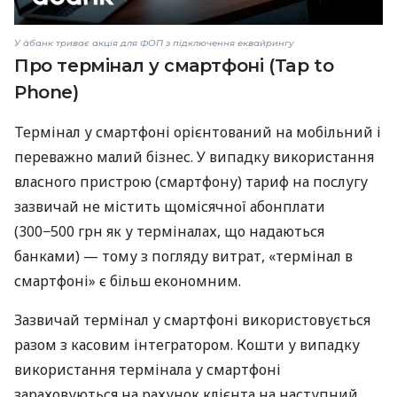
У àбанк триває акція для ФОП з підключення еквайрингу
Про термінал у смартфоні (Tap to
Phone)
Термінал у смартфоні орієнтований на мобільний і
переважно малий бізнес. У випадку використання
власного пристрою (смартфону) тариф на послугу
зазвичай не містить щомісячної абонплати
(300−500 грн як у терміналах, що надаються
банками) — тому з погляду витрат, «термінал в
смартфоні» є більш економним.
Зазвичай термінал у смартфоні використовується
разом з касовим інтегратором. Кошти у випадку
використання термінала у смартфоні
зараховуються на рахунок клієнта на наступний