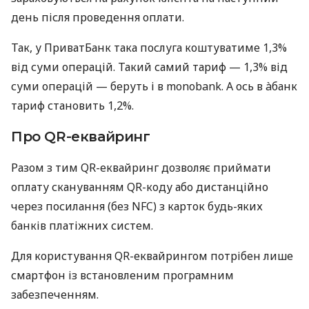
день після проведення оплати.
Так, у ПриватБанк така послуга коштуватиме 1,3%
від суми операцій. Такий самий тариф — 1,3% від
суми операцій — беруть і в monobank. А ось в àбанк
тариф становить 1,2%.
Про QR-еквайринг
Разом з тим QR-еквайринг дозволяє приймати
оплату скануванням QR-коду або дистанційно
через посилання (без NFC) з карток будь-яких
банків платіжних систем.
Для користування QR-еквайрингом потрібен лише
смартфон із встановленим програмним
забезпеченням.