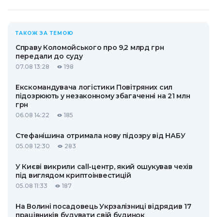
ТАКОЖ ЗА ТЕМОЮ
Справу Коломойського про 9,2 млрд грн
передали до суду
07.08 13:28
198
Екскомандувача логістики Повітряних сил
підозрюють у незаконному збагаченні на 21 млн
грн
06.08 14:22
185
Стефанішина отримала нову підозру від НАБУ
05.08 12:30
283
У Києві викрили call-центр, який ошукував чехів
під виглядом криптоінвестицій
05.08 11:33
187
На Волині посадовець Укрзалізниці відрядив 17
працівників будувати свій будинок