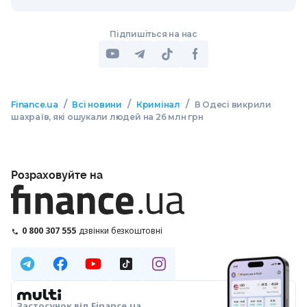
Підпишіться на нас
/
/
/
Finance.ua
Всі новини
Кримінал
В Одесі викрили
шахраїв, які ошукали людей на 26 млн грн
Розраховуйте на
0 800 307 555
дзвінки безкоштовні
Застосунок від Finance.ua