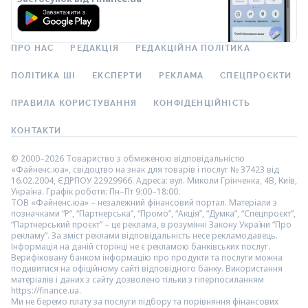
ПРО НАС
РЕДАКЦІЯ
РЕДАКЦІЙНА ПОЛІТИКА
ПОЛІТИКА ШІ
ЕКСПЕРТИ
РЕКЛАМА
СПЕЦПРОЄКТИ
ПРАВИЛА КОРИСТУВАННЯ
КОНФІДЕНЦІЙНІСТЬ
КОНТАКТИ
© 2000–2026 Товариство з обмеженою відповідальністю
«Файненс.юа», свідоцтво на знак для товарів і послуг № 37423 від
16.02.2004, ЄДРПОУ 22929966. Адреса: вул. Миколи Грінченка, 4В, Київ,
Україна. Графік роботи: Пн–Пт 9:00–18:00.
ТОВ «Файненс.юа» – незалежний фінансовий портал. Матеріали з
позначками “Р”, “Партнерська”, “Промо”, “Акція”, “Думка”, “Спецпроєкт”,
“Партнерський проєкт” – це реклама, в розумінні Закону України “Про
рекламу”. За зміст реклами відповідальність несе рекламодавець.
Інформація на даній сторінці не є рекламою банківських послуг.
Верифіковану банком інформацію про продукти та послуги можна
подивитися на офіційному сайті відповідного банку. Використання
матеріалів і даних з сайту дозволено тільки з гіперпосиланням
https://finance.ua.
Ми не беремо плату за послуги підбору та порівняння фінансових