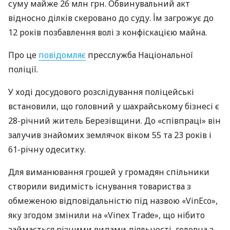
суму майже 26 млн грн. Обвинувальний акт
відносно ділків скеровано до суду. Їм загрожує до
12 років позбавлення волі з конфіскацією майна.
Про це
повідомляє
пресслужба Національної
поліції.
У ході досудового розслідування поліцейські
встановили, що головний у шахрайському бізнесі є
28-річний житель Березівщини. До «співпраці» він
залучив знайомих землячок віком 55 та 23 років і
61-річну одеситку.
Для виманювання грошей у громадян спільники
створили видимість існування товариства з
обмеженою відповідальністю під назвою «VinEco»,
яку згодом змінили на «Vinex Тrade», що нібито
займається різними видами діяльності, головна з