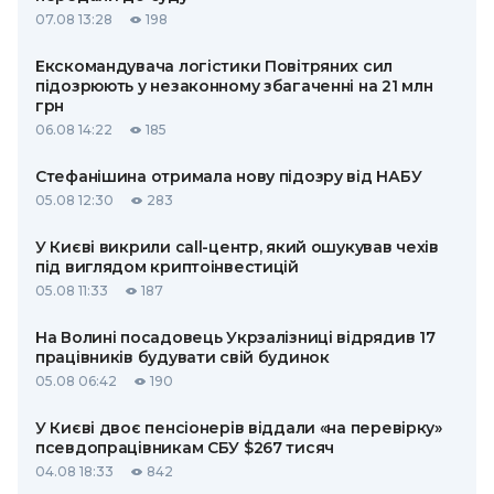
07.08 13:28
198
Екскомандувача логістики Повітряних сил
підозрюють у незаконному збагаченні на 21 млн
грн
06.08 14:22
185
Стефанішина отримала нову підозру від НАБУ
05.08 12:30
283
У Києві викрили call-центр, який ошукував чехів
під виглядом криптоінвестицій
05.08 11:33
187
На Волині посадовець Укрзалізниці відрядив 17
працівників будувати свій будинок
05.08 06:42
190
У Києві двоє пенсіонерів віддали «на перевірку»
псевдопрацівникам СБУ $267 тисяч
04.08 18:33
842