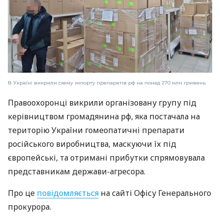
В Україні викрили схему імпорту препаратів рф на понад 270 млн гривень
Правоохоронці викрили організовану групу під
керівництвом громадянина рф, яка постачала на
територію України гомеопатичні препарати
російського виробництва, маскуючи їх під
європейські, та отримані прибутки спрямовувала
представникам держави-агресора.
Про це
повідомляється
на сайті Офісу Генерального
прокурора.