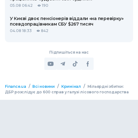
05.08 06:42
190
У Києві двоє пенсіонерів віддали «на перевірку»
псевдопрацівникам СБУ $267 тисяч
04.08 18:33
842
Підпишіться на нас
/
/
/
Finance.ua
Всі новини
Кримінал
Мільярдні збитки:
ДБР розслідує до 600 справ у галузі лісового господарства