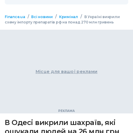
/
/
/
Finance.ua
Всі новини
Кримінал
В Україні викрили
схему імпорту препаратів рф на понад 270 млн гривень
Місце для вашої реклами
В Одесі викрили шахраїв, які
ошукали людей на 26 млн грн