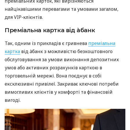
преміальних карток, які вирізняються
найцікавішими перевагами та умовами загалом,
для VIP-клієнтів.
Преміальна картка від àбанк
Так, одним із прикладів є гривнева
преміальна
картка
від àбанк з можливістю безкоштовного
обслуговування за умови виконання депозитних
умов або активних розрахунків карткою в
торговельній мережі. Вона поєднує в собі
ексклюзивні привілеї. Закриває ключові потреби
вимогливих клієнтів у комфорті та фінансовій
вигоді.