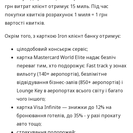
грн витрат клієнт отримує 15 миль. Під час
покупки квитків розрахунок 1 миля = 1 грн
вартості квитків.
Окрім того, з карткою Iron клієнт банку отримує:
цілодобовий консьєрж сервіс;
картка Mastercard World Elite надає безліч
переваг тим, хто подорожує: Fast track у зонах
вильоту (140+ аеропортів), безлімітне
відвідування бізнес-залів (850+ аеропортів) і
Lounge Key в аеропортах всього світу і багато
чого іншого;
картка Visa Infinite — знижки до 12% на
бронювання готелів, до 35% - у разі прокату
авто тощо;
страхування подорожей;