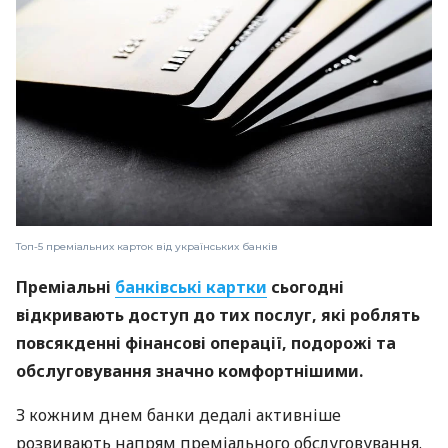
Топ-5 преміальних карток від українських банків
Преміальні
банківські картки
сьогодні
відкривають доступ до тих послуг, які роблять
повсякденні фінансові операції, подорожі та
обслуговування значно комфортнішими.
З кожним днем банки дедалі активніше
розвивають напрям преміального обслуговування.