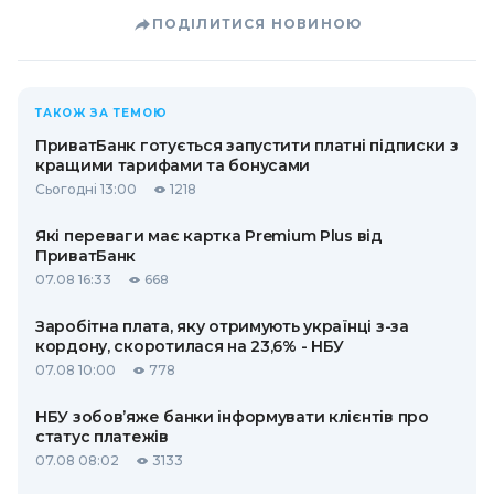
ПОДІЛИТИСЯ НОВИНОЮ
ТАКОЖ ЗА ТЕМОЮ
ПриватБанк готується запустити платні підписки з
кращими тарифами та бонусами
Сьогодні 13:00
1218
Які переваги має картка Premium Plus від
ПриватБанк
07.08 16:33
668
Заробітна плата, яку отримують українці з-за
кордону, скоротилася на 23,6% - НБУ
07.08 10:00
778
НБУ зобов’яже банки інформувати клієнтів про
статус платежів
07.08 08:02
3133