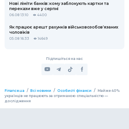
Нові ліміти банків: кому заблокують картки та
перекази вже у серпні
06.08 13:10
4400
Як працює арешт рахунків військовозобов’язаних
чоловіків
05.08 16:33
14649
Підпишіться на нас
/
/
/
Finance.ua
Всі новини
Особисті фінанси
Майже 40%
українців не працюють за отриманою спеціальністю —
дослідження