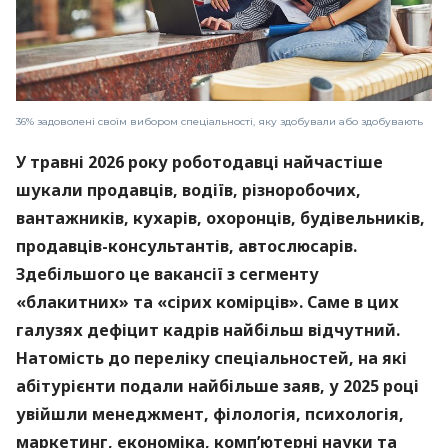
36% задоволені своїм вибором спеціальності, яку здобували або здобувають
У травні 2026 року роботодавці найчастіше
шукали продавців, водіїв, різноробочих,
вантажників, кухарів, охоронців, будівельників,
продавців-консультантів, автослюсарів.
Здебільшого це вакансії з сегменту
«блакитних» та «сірих комірців». Саме в цих
галузях дефіцит кадрів найбільш відчутний.
Натомість до переліку спеціальностей, на які
абітурієнти подали найбільше заяв, у 2025 році
увійшли менеджмент, філологія, психологія,
маркетинг, економіка, комп’ютерні науки та