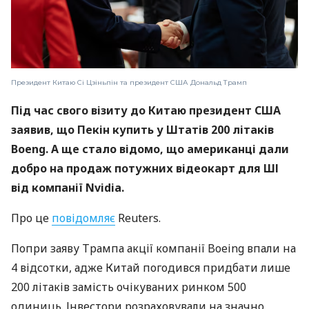
Президент Китаю Сі Цзіньпін та президент США Дональд Трамп
Під час свого візиту до Китаю президент США
заявив, що Пекін купить у Штатів 200 літаків
Boeng. А ще стало відомо, що американці дали
добро на продаж потужних відеокарт для ШІ
від компанії Nvidia.
Про це
повідомляє
Reuters.
Попри заяву Трампа акції компанії Boeing впали на
4 відсотки, адже Китай погодився придбати лише
200 літаків замість очікуваних ринком 500
одиниць. Інвестори розраховували на значно