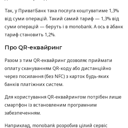
Так, у ПриватБанк така послуга коштуватиме 1,3%
від суми операцій. Такий самий тариф — 1,3% від
суми операцій — беруть і в monobank. А ось в àбанк
тариф становить 1,2%.
Про QR-еквайринг
Разом з тим QR-еквайринг дозволяє приймати
оплату скануванням QR-коду або дистанційно
через посилання (без NFC) з карток будь-яких
банків платіжних систем.
Для користування QR-еквайрингом потрібен лише
смартфон із встановленим програмним
забезпеченням.
Наприклад, monobank розробив цілий сервіс