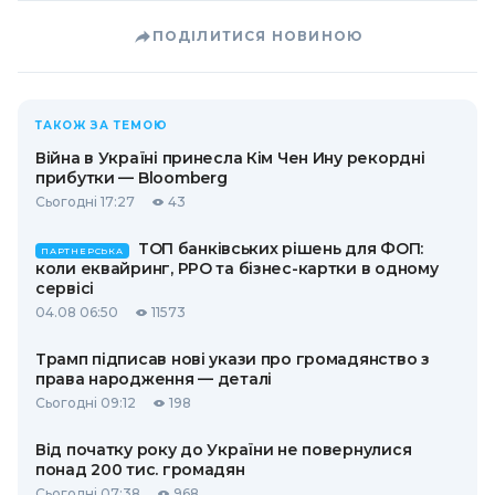
ПОДІЛИТИСЯ НОВИНОЮ
ТАКОЖ ЗА ТЕМОЮ
Війна в Україні принесла Кім Чен Ину рекордні
прибутки — Bloomberg
Сьогодні 17:27
43
ТОП банківських рішень для ФОП:
ПАРТНЕРСЬКА
коли еквайринг, РРО та бізнес-картки в одному
сервісі
04.08 06:50
11573
Трамп підписав нові укази про громадянство з
права народження — деталі
Сьогодні 09:12
198
Від початку року до України не повернулися
понад 200 тис. громадян
Сьогодні 07:38
968