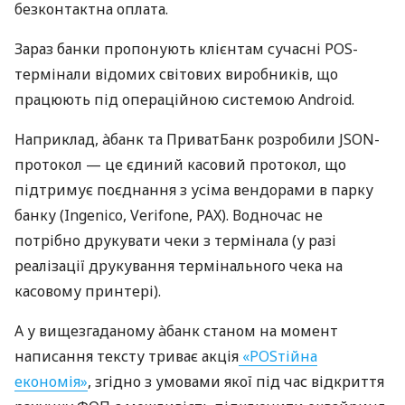
безконтактна оплата.
Зараз банки пропонують клієнтам сучасні POS-
термінали відомих світових виробників, що
працюють під операційною системою Android.
Наприклад, àбанк та ПриватБанк розробили JSON-
протокол — це єдиний касовий протокол, що
підтримує поєднання з усіма вендорами в парку
банку (Ingenico, Verifone, PAX). Водночас не
потрібно друкувати чеки з термінала (у разі
реалізації друкування термінального чека на
касовому принтері).
А у вищезгаданому àбанк станом на момент
написання тексту триває акція
«POSтійна
економія»
, згідно з умовами якої під час відкриття