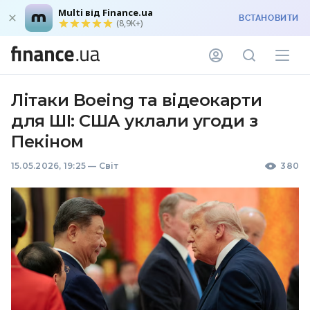
Multi від Finance.ua
ВСТАНОВИТИ
(8,9K+)
Літаки Boeing та відеокарти
для ШІ: США уклали угоди з
Пекіном
15.05.2026, 19:25
—
Світ
380