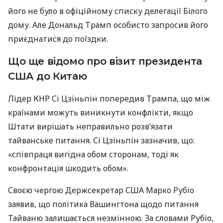
його не було в офіційному списку делегації Білого
дому. Але Дональд Трамп особисто запросив його
приєднатися до поїздки.
Що ще відомо про візит президента
США до Китаю
Лідер КНР Сі Цзіньпін попередив Трампа, що між
країнами можуть виникнути конфлікти, якщо
Штати вирішать неправильно розв’язати
тайванське питання. Сі Цзіньпін зазначив, що:
«співпраця вигідна обом сторонам, тоді як
конфронтація шкодить обом».
Своєю чергою Держсекретар США Марко Рубіо
заявив, що політика Вашингтона щодо питання
Тайваню залишається незмінною. За словами Рубіо,