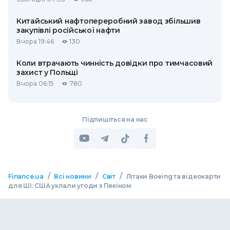
Китайський нафтопереробний завод збільшив
закупівлі російської нафти
Вчора 19:46
130
Коли втрачають чинність довідки про тимчасовий
захист у Польщі
Вчора 06:15
780
Підпишіться на нас
/
/
/
Finance.ua
Всі новини
Світ
Літаки Boeing та відеокарти
для ШІ: США уклали угоди з Пекіном