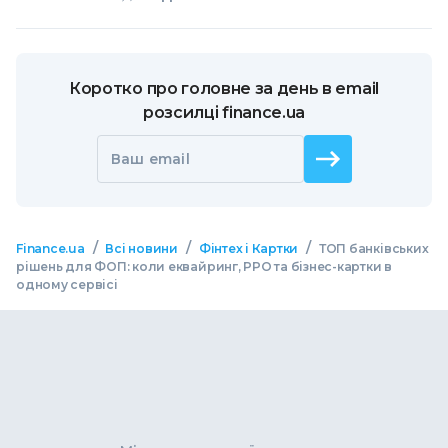
Коротко про головне за день в email
розсилці finance.ua
Ваш email
/
/
/
Finance.ua
Всі новини
Фінтех і Картки
ТОП банківських
рішень для ФОП: коли еквайринг, РРО та бізнес-картки в
одному сервісі