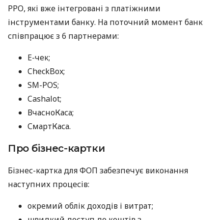
РРО, які вже інтегровані з платіжними
інструментами банку. На поточний момент банк
співпрацює з 6 партнерами:
E-чек;
CheckBox;
SM-POS;
Cashalot;
ВчасноКаса;
СмартКаса.
Про бізнес-картки
Бізнес-картка для ФОП забезпечує виконання
наступних процесів:
окремий облік доходів і витрат;
швидкий доступ до коштів з