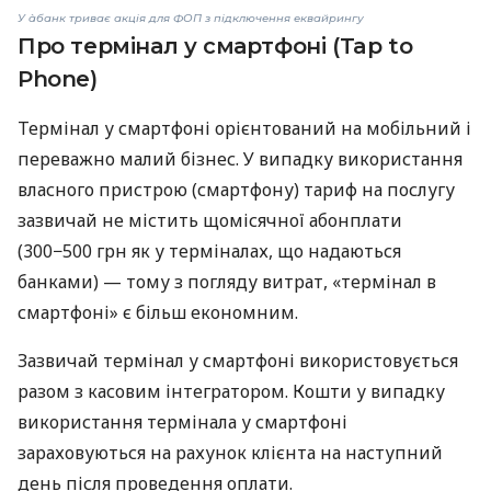
У àбанк триває акція для ФОП з підключення еквайрингу
Про термінал у смартфоні (Tap to
Phone)
Термінал у смартфоні орієнтований на мобільний і
переважно малий бізнес. У випадку використання
власного пристрою (смартфону) тариф на послугу
зазвичай не містить щомісячної абонплати
(300−500 грн як у терміналах, що надаються
банками) — тому з погляду витрат, «термінал в
смартфоні» є більш економним.
Зазвичай термінал у смартфоні використовується
разом з касовим інтегратором. Кошти у випадку
використання термінала у смартфоні
зараховуються на рахунок клієнта на наступний
день після проведення оплати.