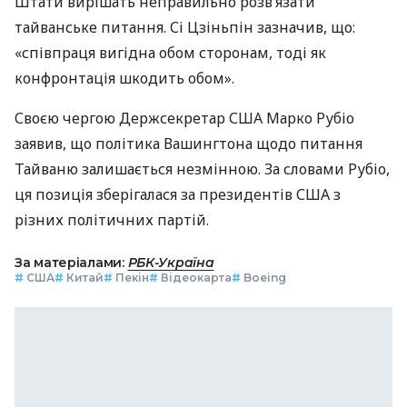
Штати вирішать неправильно розв’язати
тайванське питання. Сі Цзіньпін зазначив, що:
«співпраця вигідна обом сторонам, тоді як
конфронтація шкодить обом».
Своєю чергою Держсекретар США Марко Рубіо
заявив, що політика Вашингтона щодо питання
Тайваню залишається незмінною. За словами Рубіо,
ця позиція зберігалася за президентів США з
різних політичних партій.
За матеріалами:
РБК-Україна
#
США
#
Китай
#
Пекін
#
Відеокарта
#
Boeing