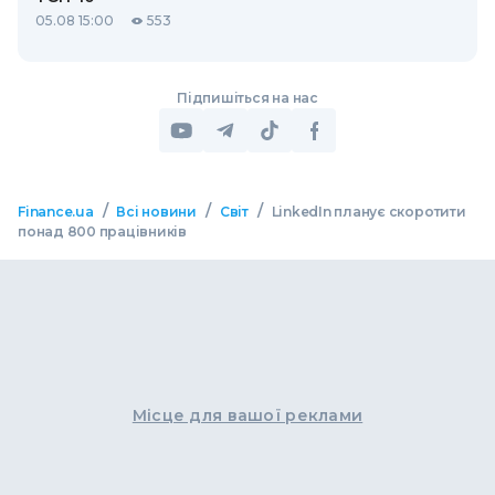
05.08 15:00
553
Підпишіться на нас
/
/
/
Finance.ua
Всі новини
Світ
LinkedIn планує скоротити
понад 800 працівників
Місце для вашої реклами