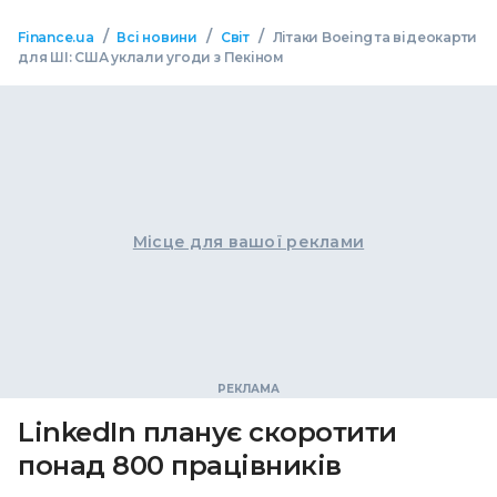
/
/
/
Finance.ua
Всі новини
Світ
Літаки Boeing та відеокарти
для ШІ: США уклали угоди з Пекіном
Місце для вашої реклами
LinkedIn планує скоротити
понад 800 працівників