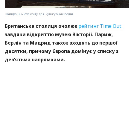
Найкращі міста світу для культурних подій
Британська столиця очолює
рейтинг Time Out
завдяки відкриттю музею Вікторії. Париж,
Берлін та Мадрид також входять до першої
десятки, причому Європа домінує у списку з
дев’ятьма напрямками.
Якщо треба за кордон, то тут буде в пригоді
страхування для виїзду за кордон. На Finance.ua
можна оформити таку страховку за 5 хвилин.