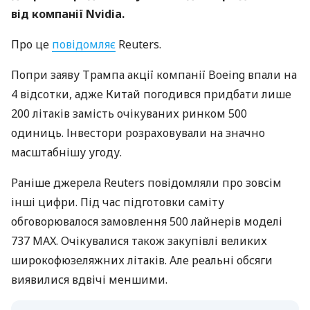
від компанії Nvidia.
Про це
повідомляє
Reuters.
Попри заяву Трампа акції компанії Boeing впали на
4 відсотки, адже Китай погодився придбати лише
200 літаків замість очікуваних ринком 500
одиниць. Інвестори розраховували на значно
масштабнішу угоду.
Раніше джерела Reuters повідомляли про зовсім
інші цифри. Під час підготовки саміту
обговорювалося замовлення 500 лайнерів моделі
737 MAX. Очікувалися також закупівлі великих
широкофюзеляжних літаків. Але реальні обсяги
виявилися вдвічі меншими.