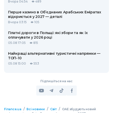
Вчора 04:54
489
Перше казино в Об’єднаних Арабських Еміратах
відкриється у 2027 — деталі
Вчора 03:15
105
Платні дороги в Польщі: які збори та як їх
оплачувати у 2026 році
05.08 17:05
815
Найкращі альтернативні туристичні напрямки —
ТОП-10
05.08 15:00
553
Підпишіться на нас
/
/
/
Finance.ua
Всі новини
Світ
ОАЕ збудують новий