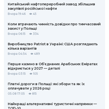
Китайський нафтопереробний завод збільшив
закупівлі російської нафти
Вчора 19:46
45
Коли втрачають чинність довідки про тимчасовий
захист у Польщі
Вчора 06:15
334
Виробництво Patriot в Україні: США розглядають
кілька варіантів
Вчора 04:54
489
Перше казино в Об’єднаних Арабських Еміратах
відкриється у 2027 — деталі
Вчора 03:15
105
Платні дороги в Польщі: які збори та як їх
оплачувати у 2026 році
05.08 17:05
815
Найкращі альтернативні туристичні напрямки —
ТОП-10