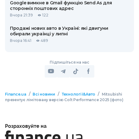
Google вимкне в Gmail функцію Send As для
сторонніх поштових адрес
Вчора 21:39
122
Продажі нових авто в Україні: які двигуни
обирали українці у липні
Вчора 16:41
489
Підпишіться на нас
/
/
/
Finance.ua
Всі новини
Технології&Авто
Mitsubishi
презентує лімітовану версію Colt Performance 2025 (фото)
Розраховуйте на