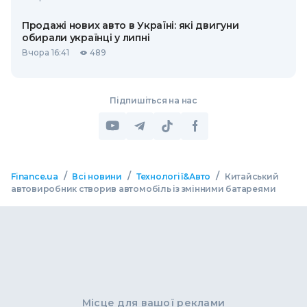
Продажі нових авто в Україні: які двигуни
обирали українці у липні
Вчора 16:41
489
Підпишіться на нас
/
/
/
Finance.ua
Всі новини
Технології&Авто
Китайський
автовиробник створив автомобіль із змінними батареями
Місце для вашої реклами