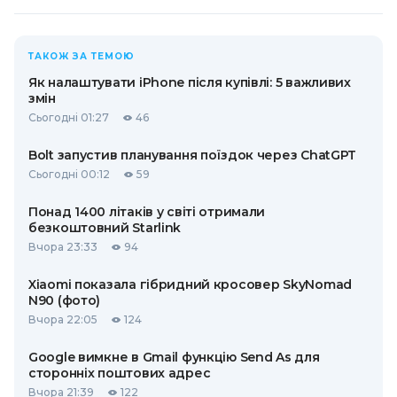
ТАКОЖ ЗА ТЕМОЮ
Як налаштувати iPhone після купівлі: 5 важливих
змін
Сьогодні 01:27
46
Bolt запустив планування поїздок через ChatGPT
Сьогодні 00:12
59
Понад 1400 літаків у світі отримали
безкоштовний Starlink
Вчора 23:33
94
Xiaomi показала гібридний кросовер SkyNomad
N90 (фото)
Вчора 22:05
124
Google вимкне в Gmail функцію Send As для
сторонніх поштових адрес
Вчора 21:39
122