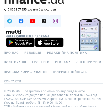
0 800 307 555
дзвінки безкоштовні
Застосунок від Finance.ua
ПРО НАС
РЕДАКЦІЯ
РЕДАКЦІЙНА ПОЛІТИКА
ПОЛІТИКА ШІ
ЕКСПЕРТИ
РЕКЛАМА
СПЕЦПРОЄКТИ
ПРАВИЛА КОРИСТУВАННЯ
КОНФІДЕНЦІЙНІСТЬ
КОНТАКТИ
© 2000–2026 Товариство з обмеженою відповідальністю
«Файненс.юа», свідоцтво на знак для товарів і послуг № 37423 від
16.02.2004, ЄДРПОУ 22929966. Адреса: вул. Миколи Грінченка, 4В, Київ,
Україна. Графік роботи: Пн–Пт 9:00–18:00.
ТОВ «Файненс.юа» – незалежний фінансовий портал. Матеріали з