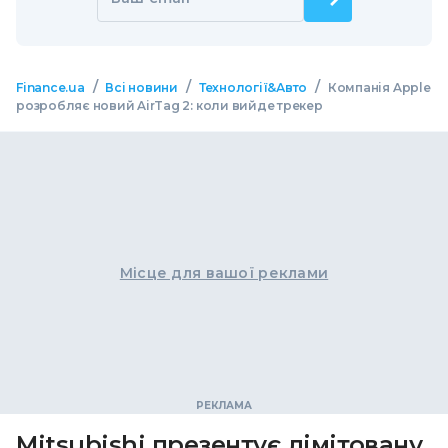
/
/
/
Finance.ua
Всі новини
Технології&Авто
Компанія Apple
розробляє новий AirTag 2: коли вийде трекер
Місце для вашої реклами
Mitsubishi презентує лімітовану