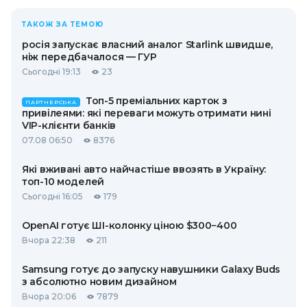
ТАКОЖ ЗА ТЕМОЮ
росія запускає власний аналог Starlink швидше,
ніж передбачалося — ГУР
Сьогодні 19:13
23
Топ-5 преміальних карток з
ПАРТНЕРСЬКА
привілеями: які переваги можуть отримати нині
VIP-клієнти банків
07.08 06:50
8376
Які вживані авто найчастіше ввозять в Україну:
топ-10 моделей
Сьогодні 16:05
179
OpenAI готує ШІ-колонку ціною $300−400
Вчора 22:38
211
Samsung готує до запуску навушники Galaxy Buds
з абсолютно новим дизайном
Вчора 20:06
7879