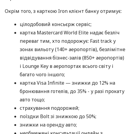
Окрім того, з карткою Iron клієнт банку отримує:
цілодобовий консьєрж сервіс;
картка Mastercard World Elite надає безліч
переваг тим, хто подорожує: Fast track у
зонах вильоту (140+ аеропортів), безлімітне
відвідування бізнес-залів (850+ аеропортів)
і Lounge Key в аеропортах всього світу і
багато чого іншого;
картка Visa Infinite — знижки до 12% на
бронювання готелів, до 35% - у разі прокату
авто тощо;
страхування подорожей;
поїздки Bolt зі знижкою до 50%;
знижки на оренду авто;
необмежені консультації онлайн з