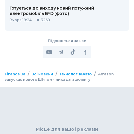
Готується до виходу новий потужний
електромобіль BYD (фото)
Вчора 19:24
3268
Підпишіться на нас
/
/
/
Finance.ua
Всі новини
Технології&Авто
Amazon
запускає нового ШІ-помічника для шопінгу
Місце для вашої реклами