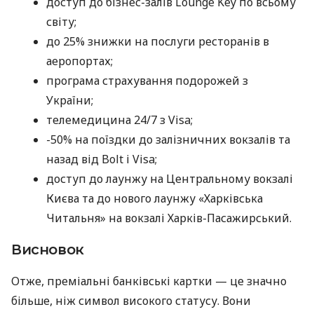
доступ до бізнес-залів Lounge Key по всьому
світу;
до 25% знижки на послуги ресторанів в
аеропортах;
програма страхування подорожей з
України;
телемедицина 24/7 з Visa;
-50% на поїздки до залізничних вокзалів та
назад від Bolt і Visa;
доступ до лаунжу на Центральному вокзалі
Києва та до нового лаунжу «Харківська
Читальня» на вокзалі Харків-Пасажирський.
Висновок
Отже, преміальні банківські картки — це значно
більше, ніж символ високого статусу. Вони