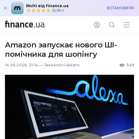
Multi від Finance.ua
ВСТАНОВИТИ
(8,9K+)
Amazon запускає нового ШІ-
помічника для шопінгу
14.05.2026, 21:14
—
Технології&Авто
349