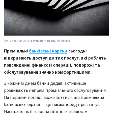
Топ-5 преміальних карток від українських банків
Преміальні
банківські картки
сьогодні
відкривають доступ до тих послуг, які роблять
повсякденні фінансові операції, подорожі та
обслуговування значно комфортнішими.
З кожним днем банки дедалі активніше
розвивають напрям преміального обслуговування.
На перший погляд, може здатися, що преміальна
банківська картка — це насамперед про статус.
Насправді ж її головна цінність полягає у