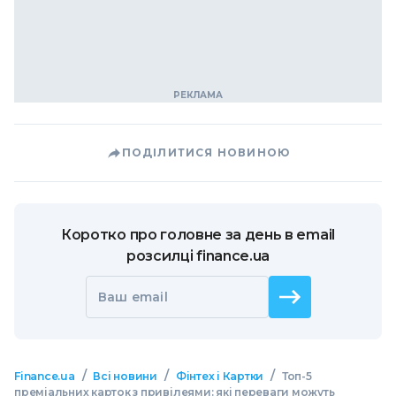
ПОДІЛИТИСЯ НОВИНОЮ
Коротко про головне за день в email
розсилці finance.ua
Ваш email
/
/
/
Finance.ua
Всі новини
Фінтех і Картки
Топ-5
преміальних карток з привілеями: які переваги можуть