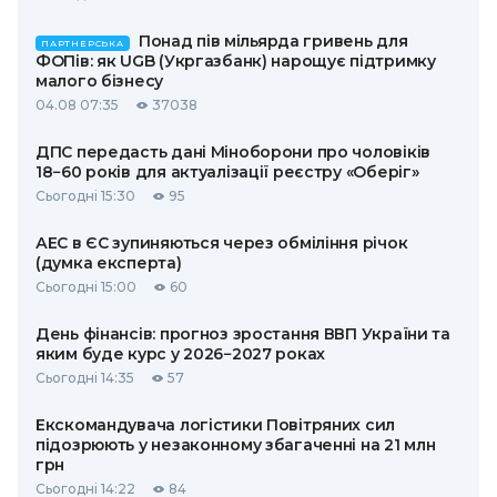
Понад пів мільярда гривень для
ПАРТНЕРСЬКА
ФОПів: як UGB (Укргазбанк) нарощує підтримку
малого бізнесу
04.08 07:35
37038
ДПС передасть дані Міноборони про чоловіків
18−60 років для актуалізації реєстру «Оберіг»
Сьогодні 15:30
95
АЕС в ЄС зупиняються через обміління річок
(думка експерта)
Сьогодні 15:00
60
День фінансів: прогноз зростання ВВП України та
яким буде курс у 2026−2027 роках
Сьогодні 14:35
57
Екскомандувача логістики Повітряних сил
підозрюють у незаконному збагаченні на 21 млн
грн
Сьогодні 14:22
84