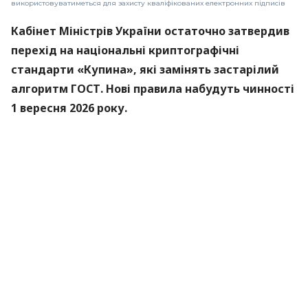
використовуватиметься для захисту кваліфікованих електронних підписів
Кабінет Міністрів України остаточно затвердив
перехід на національні криптографічні
стандарти «Купина», які замінять застарілий
алгоритм ГОСТ. Нові правила набудуть чинності
1 вересня 2026 року.
Про це
повідомили
в Міністерстві цифрової
трансформації.
«Купина» — український криптографічний
алгоритм, який використовуватиметься для
захисту кваліфікованих електронних підписів
(КЕП).
Що зміниться для користувачів
Старі КЕП працюють далі. Переживати та