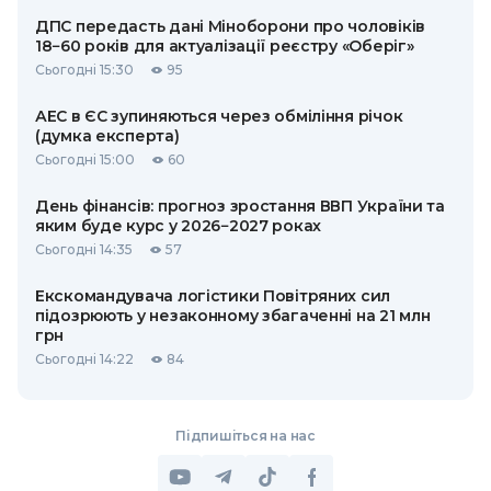
ДПС передасть дані Міноборони про чоловіків
18−60 років для актуалізації реєстру «Оберіг»
Сьогодні 15:30
95
АЕС в ЄС зупиняються через обміління річок
(думка експерта)
Сьогодні 15:00
60
День фінансів: прогноз зростання ВВП України та
яким буде курс у 2026−2027 роках
Сьогодні 14:35
57
Екскомандувача логістики Повітряних сил
підозрюють у незаконному збагаченні на 21 млн
грн
Сьогодні 14:22
84
Підпишіться на нас