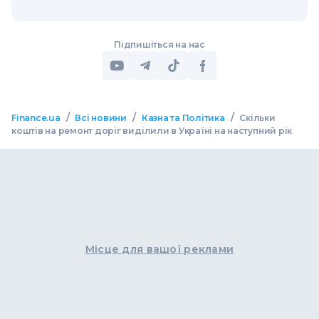
Підпишіться на нас
/
/
/
Finance.ua
Всі новини
Казна та Політика
Скільки
коштів на ремонт доріг виділили в Україні на наступний рік
Місце для вашої реклами