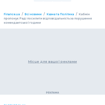
/
/
/
Finance.ua
Всі новини
Казна та Політика
Кабмін
пропонує Раді посилити відповідальність за порушення
комендантської години
Місце для вашої реклами