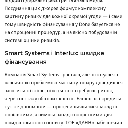
відкриті державні реєстри та аналіз медіа.
Поєднання цих джерел формує комплексну
картину ризику для кожної окремої угоди — і саме
тому швидкість фінансування у Done базується не
на спрощенні процедур, а на якісно побудованій
системі оцінки ризиків.
Smart Systems і Interlux: швидке
фінансування
Компанія Smart Systems зростала, але зіткнулася з
класичною проблемою: частину товару доводилося
завозити пізніше, ніж цього потребував ринок,
через нестачу обігових коштів. Банківські кредити
тут не допомогли — процеси виявилися занадто
повільними, а вимоги занадто жорсткими для
швидкоплинного попиту. ТОВ «ДАНН.» забезпечив