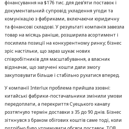
фінансування на $176 тис. для дев’яти поставок і
документальний супровід укладення угоди та
комунікацію з фабриками, включаючи юридичну
та фінансові складові. У результаті компанія завезла
товар на місяць раніше, розширила асортимент і
посилила позиції на конкурентному ринку; бізнес
зріс настільки, що зараз шукає нових
співробітників для масштабування, а власник
відзначає, що залучені кошти дали змогу
закуповувати більше і стабільно рухатися вперед.
У компанії Interlux проблема прийшла ззовні:
китайські фабрики-постачальники змінили умови
передоплати, а перекриття Суецького каналу
розтягнуло термін доставки з 35 до 90 днів. Бізнес
зіткнувся з браком обігових коштів саме тоді, коли
потрібно було утримувати обсяги поставок. ТОВ