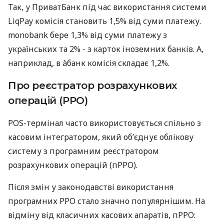
Так, у ПриватБанк під час використання системи
LiqPay комісія становить 1,5% від суми платежу.
monobank бере 1,3% від суми платежу з
українських та 2% - з карток іноземних банків. А,
наприклад, в àбанк комісія складає 1,2%.
Про реєстратор розрахункових
операцій (РРО)
POS-термінал часто використовується спільно з
касовим інтегратором, який об’єднує облікову
систему з програмним реєстратором
розрахункових операцій (пРРО).
Після змін у законодавстві використання
програмних РРО стало значно популярнішим. На
відміну від класичних касових апаратів, пРРО: