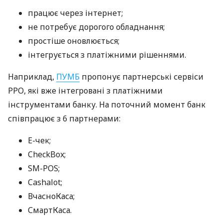
працює через інтернет;
не потребує дорогого обладнання;
простіше оновлюється;
інтегрується з платіжними рішеннями.
Наприклад,
ПУМБ
пропонує партнерські сервіси
РРО, які вже інтегровані з платіжними
інструментами банку. На поточний момент банк
співпрацює з 6 партнерами:
E-чек;
CheckBox;
SM-POS;
Cashalot;
ВчасноКаса;
СмартКаса.