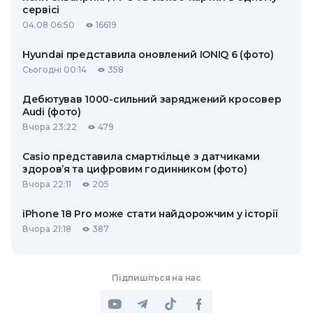
сервісі
04.08 06:50
16619
Hyundai представила оновлений IONIQ 6 (фото)
Сьогодні 00:14
358
Дебютував 1000-сильний заряджений кросовер
Audi (фото)
Вчора 23:22
479
Casio представила смарткільце з датчиками
здоров’я та цифровим годинником (фото)
Вчора 22:11
205
iPhone 18 Pro може стати найдорожчим у історії
Вчора 21:18
387
Підпишіться на нас