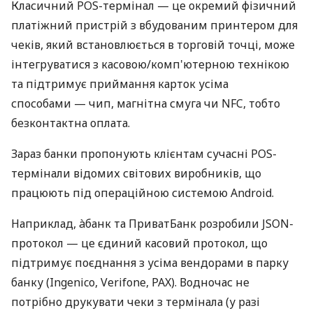
Класичний POS-термінал — це окремий фізичний
платіжний пристрій з вбудованим принтером для
чеків, який встановлюється в торговій точці, може
інтегруватися з касовою/комп'ютерною технікою
та підтримує приймання карток усіма
способами — чип, магнітна смуга чи NFC, тобто
безконтактна оплата.
Зараз банки пропонують клієнтам сучасні POS-
термінали відомих світових виробників, що
працюють під операційною системою Android.
Наприклад, àбанк та ПриватБанк розробили JSON-
протокол — це єдиний касовий протокол, що
підтримує поєднання з усіма вендорами в парку
банку (Ingenico, Verifone, PAX). Водночас не
потрібно друкувати чеки з термінала (у разі