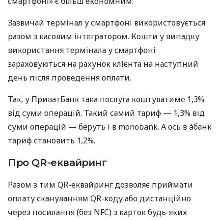
смартфоні» є більш економним.
Зазвичай термінал у смартфоні використовується
разом з касовим інтегратором. Кошти у випадку
використання термінала у смартфоні
зараховуються на рахунок клієнта на наступний
день після проведення оплати.
Так, у ПриватБанк така послуга коштуватиме 1,3%
від суми операцій. Такий самий тариф — 1,3% від
суми операцій — беруть і в monobank. А ось в àбанк
тариф становить 1,2%.
Про QR-еквайринг
Разом з тим QR-еквайринг дозволяє приймати
оплату скануванням QR-коду або дистанційно
через посилання (без NFC) з карток будь-яких