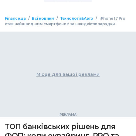
/
/
/
Finance.ua
Всі новини
Технології&Авто
iPhone 17 Pro
став найшвидшим смартфоном за швидкістю зарядки
Місце для вашої реклами
ТОП банківських рішень для
ФОП: коли еквайринг, РРО та