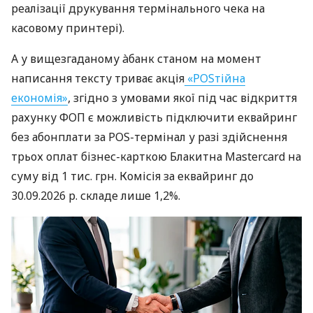
реалізації друкування термінального чека на
касовому принтері).
А у вищезгаданому àбанк станом на момент
написання тексту триває акція
«POSтійна
економія»
, згідно з умовами якої під час відкриття
рахунку ФОП є можливість підключити еквайринг
без абонплати за POS-термінал у разі здійснення
трьох оплат бізнес-карткою Блакитна Mastercard на
суму від 1 тис. грн. Комісія за еквайринг до
30.09.2026 р. складе лише 1,2%.