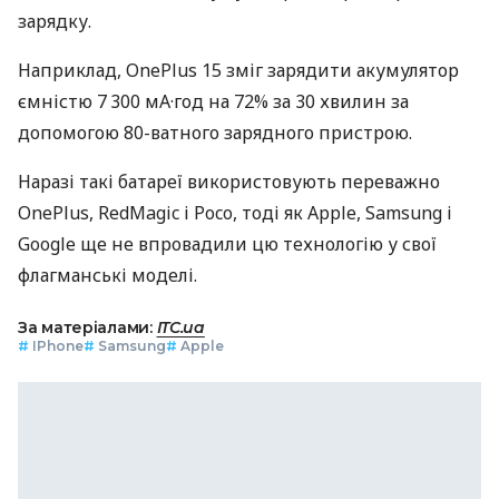
зарядку.
Наприклад, OnePlus 15 зміг зарядити акумулятор
ємністю 7 300 мА·год на 72% за 30 хвилин за
допомогою 80-ватного зарядного пристрою.
Наразі такі батареї використовують переважно
OnePlus, RedMagic і Poco, тоді як Apple, Samsung і
Google ще не впровадили цю технологію у свої
флагманські моделі.
За матеріалами:
ITC.ua
#
IPhone
#
Samsung
#
Apple