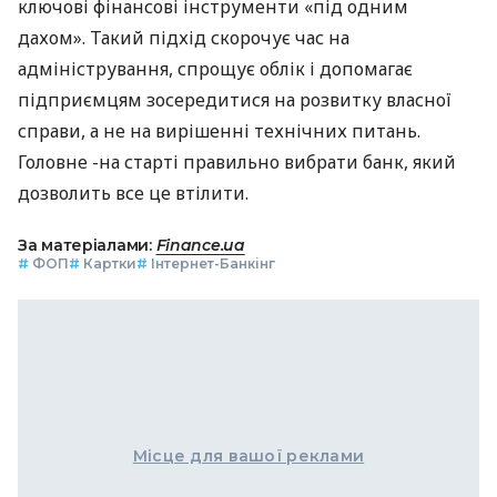
ключові фінансові інструменти «під одним
дахом». Такий підхід скорочує час на
адміністрування, спрощує облік і допомагає
підприємцям зосередитися на розвитку власної
справи, а не на вирішенні технічних питань.
Головне -на старті правильно вибрати банк, який
дозволить все це втілити.
За матеріалами:
Finance.ua
#
ФОП
#
Картки
#
Інтернет-Банкінг
Місце для вашої реклами