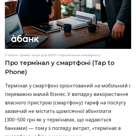
У àбанк триває акція для ФОП з підключення еквайрингу
Про термінал у смартфоні (Tap to
Phone)
Термінал у смартфоні орієнтований на мобільний і
переважно малий бізнес. У випадку використання
власного пристрою (смартфону) тариф на послугу
зазвичай не містить щомісячної абонплати
(300−500 грн як у терміналах, що надаються
банками) — тому з погляду витрат, «термінал в