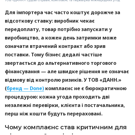
ТОВ «ДАНН.»: судові справи, комплаєнс та перевірка міжнародних угод
Для імпортера час часто коштує дорожче за
відсоткову ставку: виробник чекає
передоплату, товар потрібно запускати у
виробництво, а кожен день затримки може
означати втрачений контракт або зрив
поставки. Тому бізнес дедалі частіше
звертається до альтернативного торгового
фінансування — але швидке рішення не означає
відмову від контролю ризиків. У ТОВ «ДАНН.»
(
бренд — Done)
комплаєнс не є бюрократичною
процедурою: кожна угода проходить дві
незалежні перевірки, клієнта і постачальника,
перш ніж кошти будуть перераховані.
Чому комплаєнс став критичним для