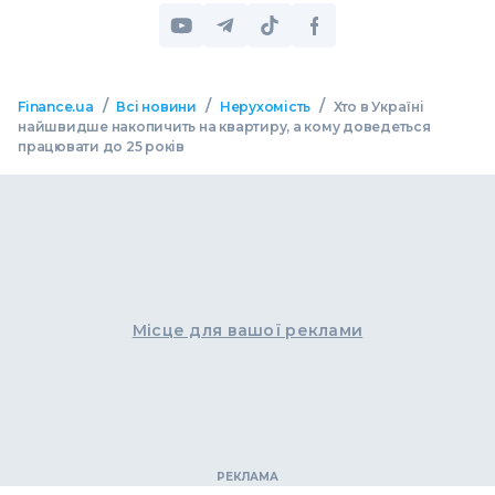
/
/
/
Finance.ua
Всі новини
Нерухомість
Хто в Україні
найшвидше накопичить на квартиру, а кому доведеться
працювати до 25 років
Місце для вашої реклами