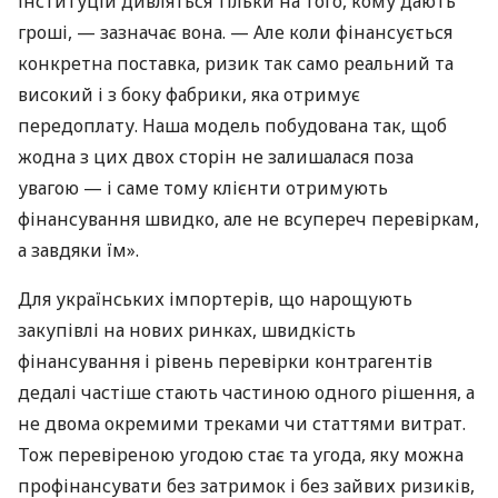
інституцій дивляться тільки на того, кому дають
гроші, — зазначає вона. — Але коли фінансується
конкретна поставка, ризик так само реальний та
високий і з боку фабрики, яка отримує
передоплату. Наша модель побудована так, щоб
жодна з цих двох сторін не залишалася поза
увагою — і саме тому клієнти отримують
фінансування швидко, але не всупереч перевіркам,
а завдяки їм».
Для українських імпортерів, що нарощують
закупівлі на нових ринках, швидкість
фінансування і рівень перевірки контрагентів
дедалі частіше стають частиною одного рішення, а
не двома окремими треками чи статтями витрат.
Тож перевіреною угодою стає та угода, яку можна
профінансувати без затримок і без зайвих ризиків,