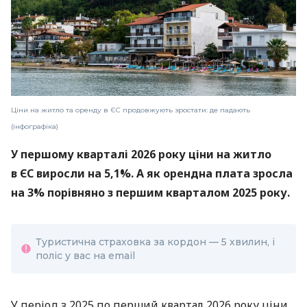
Ціни на житло та оренду в ЄС продовжують зростати: де падають
(інфографіка)
У першому кварталі 2026 року ціни на житло
в ЄС виросли на 5,1%. А як орендна плата зросла
на 3% порівняно з першим кварталом 2025 року.
Туристична страховка за кордон — 5 хвилин, і
поліс у вас на email
У період з 2025 по перший квартал 2026 року ціни