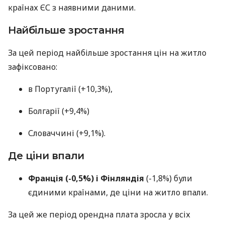
країнах ЄС з наявними даними.
Найбільше зростання
За цей період найбільше зростання цін на житло
зафіксовано:
в Португалії (+10,3%),
Болгарії (+9,4%)
Словаччині (+9,1%).
Де ціни впали
Франція (-0,5%) і Фінляндія
(-1,8%) були
єдиними країнами, де ціни на житло впали.
За цей же період орендна плата зросла у всіх