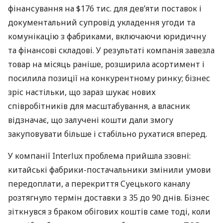
фінансування на $176 тис. для дев’яти поставок і
документальний супровід укладення угоди та
комунікацію з фабриками, включаючи юридичну
та фінансові складові. У результаті компанія завезла
товар на місяць раніше, розширила асортимент і
посилила позиції на конкурентному ринку; бізнес
зріс настільки, що зараз шукає нових
співробітників для масштабування, а власник
відзначає, що залучені кошти дали змогу
закуповувати більше і стабільно рухатися вперед.
У компанії Interlux проблема прийшла ззовні:
китайські фабрики-постачальники змінили умови
передоплати, а перекриття Суецького каналу
розтягнуло термін доставки з 35 до 90 днів. Бізнес
зіткнувся з браком обігових коштів саме тоді, коли