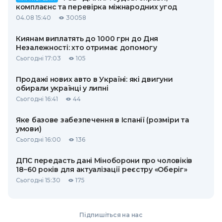
комплаєнс та перевірка міжнародних угод
04.08 15:40
30058
Киянам виплатять до 1000 грн до Дня
Незалежності: хто отримає допомогу
Сьогодні 17:03
105
Продажі нових авто в Україні: які двигуни
обирали українці у липні
Сьогодні 16:41
44
Яке базове забезпечення в Іспанії (розміри та
умови)
Сьогодні 16:00
136
ДПС передасть дані Міноборони про чоловіків
18−60 років для актуалізації реєстру «Оберіг»
Сьогодні 15:30
175
Підпишіться на нас