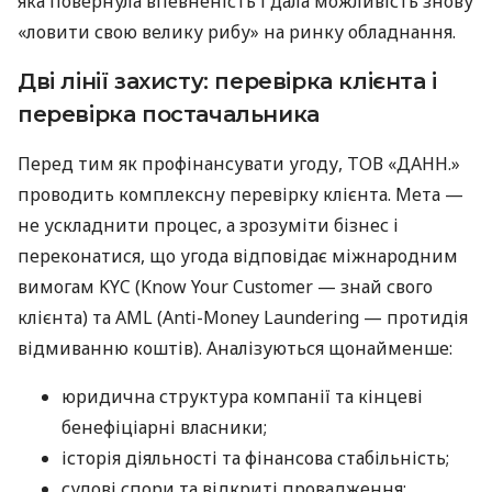
яка повернула впевненість і дала можливість знову
«ловити свою велику рибу» на ринку обладнання.
Дві лінії захисту: перевірка клієнта і
перевірка постачальника
Перед тим як профінансувати угоду, ТОВ «ДАНН.»
проводить комплексну перевірку клієнта. Мета —
не ускладнити процес, а зрозуміти бізнес і
переконатися, що угода відповідає міжнародним
вимогам KYC (Know Your Customer — знай свого
клієнта) та AML (Anti-Money Laundering — протидія
відмиванню коштів). Аналізуються щонайменше:
юридична структура компанії та кінцеві
бенефіціарні власники;
історія діяльності та фінансова стабільність;
судові спори та відкриті провадження;