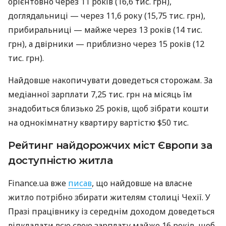
орієнтовно через 11 років (16,6 тис. грн),
доглядальниці — через 11,6 року (15,75 тис. грн),
прибиральниці — майже через 13 років (14 тис.
грн), а двірники — приблизно через 15 років (12
тис. грн).
Найдовше накопичувати доведеться сторожам. За
медіанної зарплати 7,25 тис. грн на місяць їм
знадобиться близько 25 років, щоб зібрати кошти
на однокімнатну квартиру вартістю $50 тис.
Рейтинг найдорожчих міст Європи за
доступністю житла
Finance.ua вже
писав
, що найдовше на власне
житло потрібно збирати жителям столиці Чехії. У
Празі працівнику із середнім доходом доведеться
відкладати всю свою зарплату майже 16 років, щоб