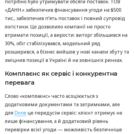
потрібно було утримувати обсяги поставок. ТОВ
«ДАНН.» забезпечив фінансування угоди на $500
тис., забезпечив п’ять поставок і повний супровід
логістики. Це дозволило компанії не просто
втримати позиції, а вирости: виторг збільшився на
30%, обіг стабілізувався, модельний ряд
розширився, а бізнес вийшов у нові канали збуту та
зміцнив позиції в Україні й на зовнішніх ринках.
Комплаєнс як сервіс і конкурентна
перевага
Слово «комплаєнс» часто асоціюється з
додатковими документами та затримками, але
для
Done
це передусім сервіс: клієнт отримує не
лише фінансування, а й додатковий рівень
перевірки всієї угоди — можливість безпечніше