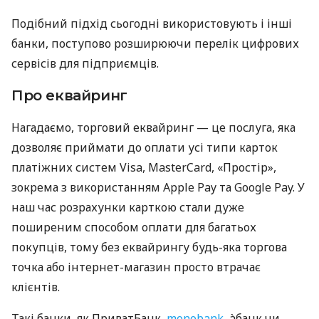
Подібний підхід сьогодні використовують і інші
банки, поступово розширюючи перелік цифрових
сервісів для підприємців.
Про еквайринг
Нагадаємо, торговий еквайринг — це послуга, яка
дозволяє приймати до оплати усі типи карток
платіжних систем Visa, MasterCard, «Простір»,
зокрема з використанням Apple Pay та Google Pay. У
наш час розрахунки карткою стали дуже
поширеним способом оплати для багатьох
покупців, тому без еквайрингу будь-яка торгова
точка або інтернет-магазин просто втрачає
клієнтів.
Такі банки, як ПриватБанк,
monobank
, àбанк чи