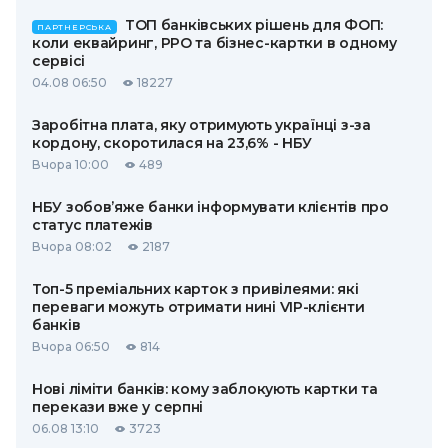
ТОП банківських рішень для ФОП:
ПАРТНЕРСЬКА
коли еквайринг, РРО та бізнес-картки в одному
сервісі
04.08 06:50
18227
Заробітна плата, яку отримують українці з-за
кордону, скоротилася на 23,6% - НБУ
Вчора 10:00
489
НБУ зобов’яже банки інформувати клієнтів про
статус платежів
Вчора 08:02
2187
Топ-5 преміальних карток з привілеями: які
переваги можуть отримати нині VIP-клієнти
банків
Вчора 06:50
814
Нові ліміти банків: кому заблокують картки та
перекази вже у серпні
06.08 13:10
3723