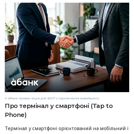
У àбанк триває акція для ФОП з підключення еквайрингу
Про термінал у смартфоні (Tap to
Phone)
Термінал у смартфоні орієнтований на мобільний і