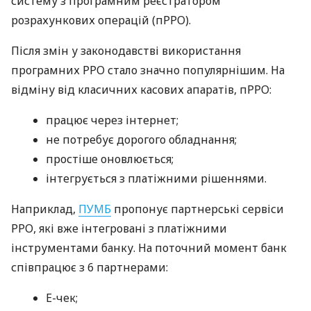
систему з програмним реєстратором
розрахункових операцій (пРРО).
Після змін у законодавстві використання
програмних РРО стало значно популярнішим. На
відміну від класичних касових апаратів, пРРО:
працює через інтернет;
не потребує дорогого обладнання;
простіше оновлюється;
інтегрується з платіжними рішеннями.
Наприклад,
ПУМБ
пропонує партнерські сервіси
РРО, які вже інтегровані з платіжними
інструментами банку. На поточний момент банк
співпрацює з 6 партнерами:
E-чек;