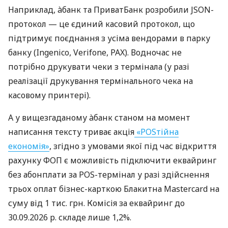
Наприклад, àбанк та ПриватБанк розробили JSON-
протокол — це єдиний касовий протокол, що
підтримує поєднання з усіма вендорами в парку
банку (Ingenico, Verifone, PAX). Водночас не
потрібно друкувати чеки з термінала (у разі
реалізації друкування термінального чека на
касовому принтері).
А у вищезгаданому àбанк станом на момент
написання тексту триває акція
«POSтійна
економія»
, згідно з умовами якої під час відкриття
рахунку ФОП є можливість підключити еквайринг
без абонплати за POS-термінал у разі здійснення
трьох оплат бізнес-карткою Блакитна Mastercard на
суму від 1 тис. грн. Комісія за еквайринг до
30.09.2026 р. складе лише 1,2%.