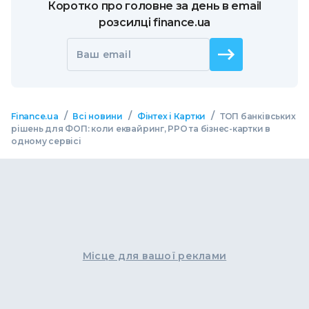
Коротко про головне за день в email
розсилці finance.ua
Ваш email
/
/
/
Finance.ua
Всі новини
Фінтех і Картки
ТОП банківських
рішень для ФОП: коли еквайринг, РРО та бізнес-картки в
одному сервісі
Місце для вашої реклами