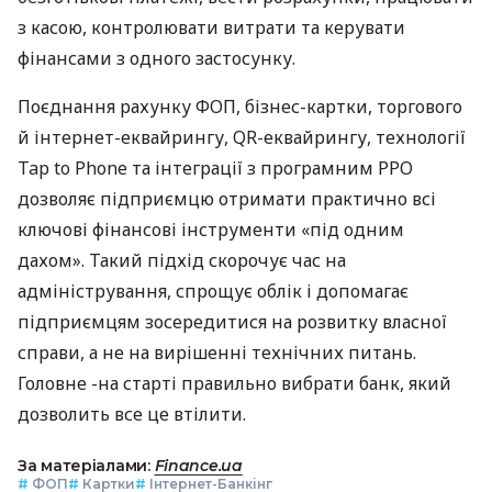
з касою, контролювати витрати та керувати
фінансами з одного застосунку.
Поєднання рахунку ФОП, бізнес-картки, торгового
й інтернет-еквайрингу, QR-еквайрингу, технології
Tap to Phone та інтеграції з програмним РРО
дозволяє підприємцю отримати практично всі
ключові фінансові інструменти «під одним
дахом». Такий підхід скорочує час на
адміністрування, спрощує облік і допомагає
підприємцям зосередитися на розвитку власної
справи, а не на вирішенні технічних питань.
Головне -на старті правильно вибрати банк, який
дозволить все це втілити.
За матеріалами:
Finance.ua
#
ФОП
#
Картки
#
Інтернет-Банкінг