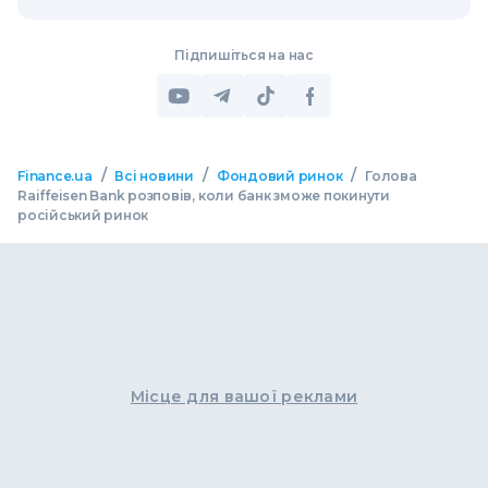
Підпишіться на нас
/
/
/
Finance.ua
Всі новини
Фондовий ринок
Голова
Raiffeisen Bank розповів, коли банк зможе покинути
російський ринок
Місце для вашої реклами