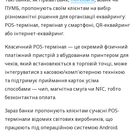
ПУМБ, пропонують своїм клієнтам на вибір
різноманітні рішення для організації еквайрингу:
POS-термінал, термінал у смартфоні, QR-еквайринг
або інтернет-еквайринг.
Класичний POS-термінал — це окремий фізичний
платіжний пристрій з вбудованим принтером для
чеків, який встановлюється в торговій точці, може
інтегруватися з касовою/комп'ютерною технікою
та підтримує приймання карток усіма
способами — чип, магнітна смуга чи NFC, тобто
безконтактна оплата.
Зараз банки пропонують клієнтам сучасні POS-
термінали відомих світових виробників, що
працюють під операційною системою Android.