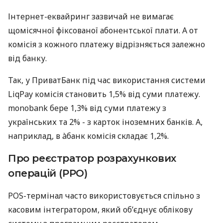
Інтернет-еквайринг зазвичай не вимагає
щомісячної фіксованої абонентської плати. А от
комісія з кожного платежу відрізняється залежно
від банку.
Так, у ПриватБанк під час використання системи
LiqPay комісія становить 1,5% від суми платежу.
monobank бере 1,3% від суми платежу з
українських та 2% - з карток іноземних банків. А,
наприклад, в àбанк комісія складає 1,2%.
Про реєстратор розрахункових
операцій (РРО)
POS-термінал часто використовується спільно з
касовим інтегратором, який об’єднує облікову