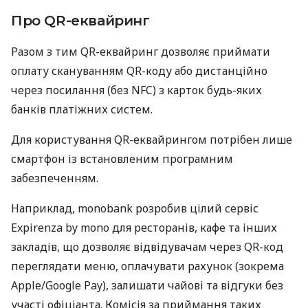
Про QR-еквайринг
Разом з тим QR-еквайринг дозволяє приймати
оплату скануванням QR-коду або дистанційно
через посилання (без NFC) з карток будь-яких
банків платіжних систем.
Для користування QR-еквайрингом потрібен лише
смартфон із встановленим програмним
забезпеченням.
Наприклад, monobank розробив цілий сервіс
Expirenza by mono для ресторанів, кафе та інших
закладів, що дозволяє відвідувачам через QR-код
переглядати меню, оплачувати рахунок (зокрема
Apple/Google Pay), залишати чайові та відгуки без
участі офіціанта. Комісія за приймання таких