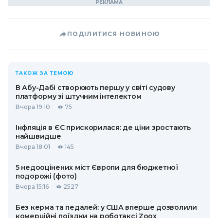
ПОДІЛИТИСЯ НОВИНОЮ
ТАКОЖ ЗА ТЕМОЮ
В Абу-Дабі створюють першу у світі судову
платформу зі штучним інтелектом
Вчора 19:10
75
Інфляція в ЄС прискорилася: де ціни зростають
найшвидше
Вчора 18:01
145
5 недооцінених міст Європи для бюджетної
подорожі (фото)
Вчора 15:16
2527
Без керма та педалей: у США вперше дозволили
комерційні поїздки на роботаксі Zoox