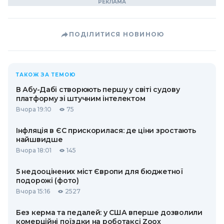
ПОДІЛИТИСЯ НОВИНОЮ
ТАКОЖ ЗА ТЕМОЮ
В Абу-Дабі створюють першу у світі судову
платформу зі штучним інтелектом
Вчора 19:10
75
Інфляція в ЄС прискорилася: де ціни зростають
найшвидше
Вчора 18:01
145
5 недооцінених міст Європи для бюджетної
подорожі (фото)
Вчора 15:16
2527
Без керма та педалей: у США вперше дозволили
комерційні поїздки на роботаксі Zoox