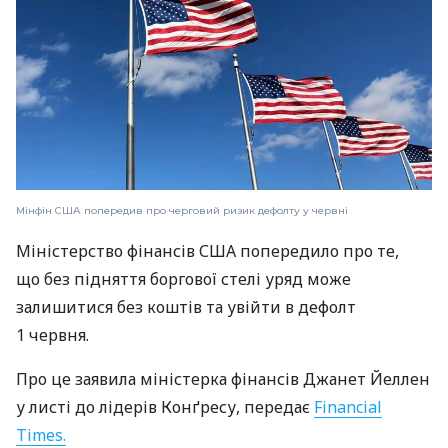
Мінфін США попередив про черговий ризик дефолту у червні
Міністерство фінансів США попередило про те,
що без підняття боргової стелі уряд може
залишитися без коштів та увійти в дефолт
1 червня.
Про це заявила міністерка фінансів Джанет Йеллен
у листі до лідерів Конґресу, передає
Financial
Times.