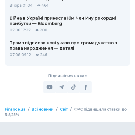
Вчора 01:04
464
Війна в Україні принесла Кім Чен Ину рекордні
прибутки — Bloomberg
07.08 17:27
208
Трамп підписав нові укази про громадянство з
права народження — деталі
07.08 09:12
246
Підпишіться на нас
/
/
/
Finance.ua
Всі новини
Світ
ФРС підвищила ставки до
5-5,25%