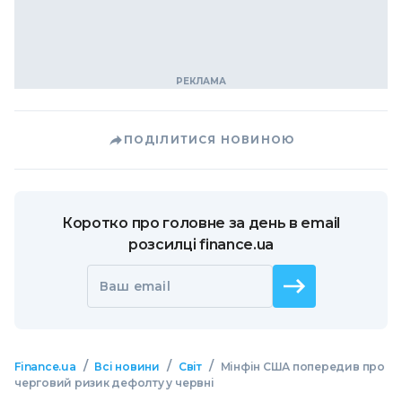
ПОДІЛИТИСЯ НОВИНОЮ
Коротко про головне за день в email
розсилці finance.ua
Ваш email
/
/
/
Finance.ua
Всі новини
Світ
Мінфін США попередив про
черговий ризик дефолту у червні