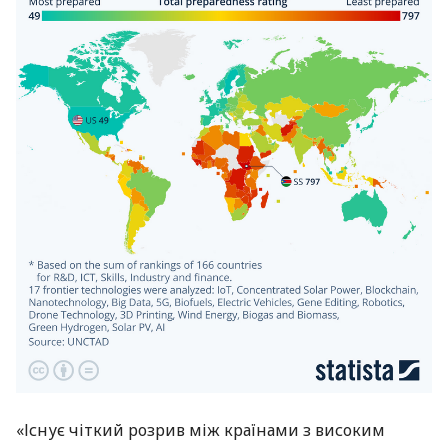
«Існує чіткий розрив між країнами з високим