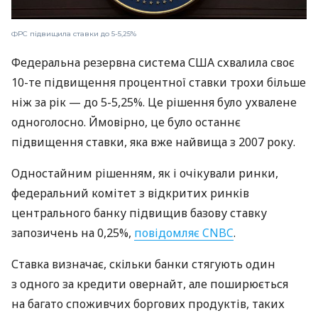
ФРС підвищила ставки до 5-5,25%
Федеральна резервна система США схвалила своє
10-те підвищення процентної ставки трохи більше
ніж за рік — до 5-5,25%. Це рішення було ухвалене
одноголосно. Ймовірно, це було останнє
підвищення ставки, яка вже найвища з 2007 року.
Одностайним рішенням, як і очікували ринки,
федеральний комітет з відкритих ринків
центрального банку підвищив базову ставку
запозичень на 0,25%,
повідомляє CNBC
.
Ставка визначає, скільки банки стягують один
з одного за кредити овернайт, але поширюється
на багато споживчих боргових продуктів, таких