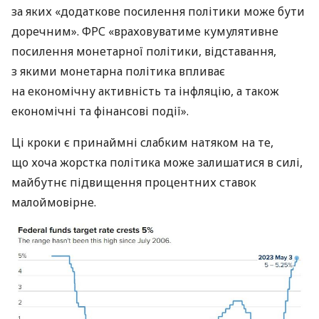
за яких «додаткове посилення політики може бути
доречним». ФРС «враховуватиме кумулятивне
посилення монетарної політики, відставання,
з якими монетарна політика впливає
на економічну активність та інфляцію, а також
економічні та фінансові події».
Ці кроки є принаймні слабким натяком на те,
що хоча жорстка політика може залишатися в силі,
майбутнє підвищення процентних ставок
малоймовірне.