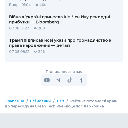
Вчора 01:04
464
Війна в Україні принесла Кім Чен Ину рекордні
прибутки — Bloomberg
07.08 17:27
208
Трамп підписав нові укази про громадянство з
права народження — деталі
07.08 09:12
246
Підпишіться на нас
/
/
/
Finance.ua
Всі новини
Світ
Рейтинг готовності країн
до переходу на Green Tech: яке місце посіла Україна