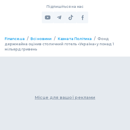
Підпишіться на нас
/
/
/
Finance.ua
Всі новини
Казна та Політика
Фонд
держмайна оцінив столичний готель «Україна» у понад 1
мільярд гривень
Місце для вашої реклами