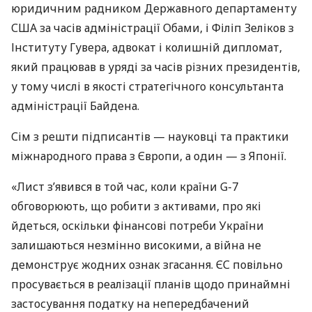
юридичним радником Державного департаменту
США за часів адміністрації Обами, і Філіп Зеліков з
Інституту Гувера, адвокат і колишній дипломат,
який працював в уряді за часів різних президентів,
у тому числі в якості стратегічного консультанта
адміністрації Байдена.
Сім з решти підписантів — науковці та практики
міжнародного права з Європи, а один — з Японії.
«Лист з’явився в той час, коли країни G-7
обговорюють, що робити з активами, про які
йдеться, оскільки фінансові потреби України
залишаються незмінно високими, а війна не
демонструє жодних ознак згасання. ЄС повільно
просувається в реалізації планів щодо принаймні
застосування податку на непередбачений