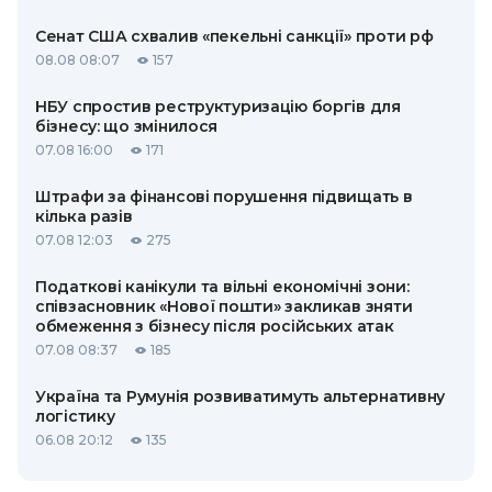
Сенат США схвалив «пекельні санкції» проти рф
08.08 08:07
157
НБУ спростив реструктуризацію боргів для
бізнесу: що змінилося
07.08 16:00
171
Штрафи за фінансові порушення підвищать в
кілька разів
07.08 12:03
275
Податкові канікули та вільні економічні зони:
співзасновник «Нової пошти» закликав зняти
обмеження з бізнесу після російських атак
07.08 08:37
185
Україна та Румунія розвиватимуть альтернативну
логістику
06.08 20:12
135