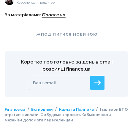
Кореспондент-редактор
За матеріалами:
Finance.ua
ПОДІЛИТИСЯ НОВИНОЮ
Коротко про головне за день в email
розсилці finance.ua
Ваш email
/
/
/
Finance.ua
Всі новини
Казна та Політика
1 мільйон ВПО
втратять виплати. Омбудсмен просить Кабмін змінити
механізм допомоги переселенцям