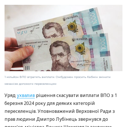
1 мільйон ВПО втратять виплати. Омбудсмен просить Кабмін змінити
механізм допомоги переселенцям
Уряд
ухвалив
рішення скасувати виплати ВПО з 1
березня 2024 року для деяких категорій
переселенців. Уповноважений Верховної Ради з
прав людини Дмитро Лубінець звернувся до
прем'єр-міністра Дениса Шмигаля із закликом