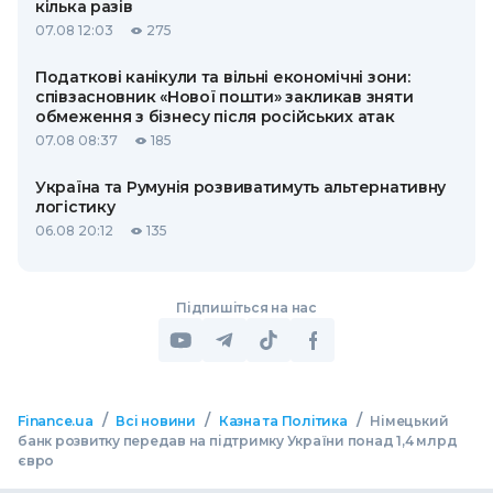
кілька разів
07.08 12:03
275
Податкові канікули та вільні економічні зони:
співзасновник «Нової пошти» закликав зняти
обмеження з бізнесу після російських атак
07.08 08:37
185
Україна та Румунія розвиватимуть альтернативну
логістику
06.08 20:12
135
Підпишіться на нас
/
/
/
Finance.ua
Всі новини
Казна та Політика
Німецький
банк розвитку передав на підтримку України понад 1,4 млрд
євро