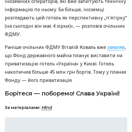
іноземних операторів, які вже запитують технічну
інформацію по ньому. Ба більше, іноземці
розглядають цей готель як перспективну „п'ятірку“
(на сьогодні він має 4 зірки)», — розповів очільник
ФДМУ.
Раніше очільник ФДМУ Віталій Коваль вже
заявляв
,
що Фонд державного майна планує виставити на
приватизацію готель «Україна» у Києві. Готель
накопичив більше 45 млн грн боргів. Тому у планах
Фонду — його приватизація.
Борітеся — поборемо! Слава Україні!
За матеріалами:
Mind