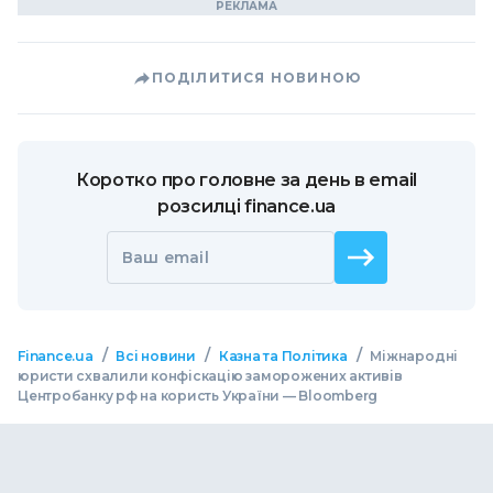
ПОДІЛИТИСЯ НОВИНОЮ
Коротко про головне за день в email
розсилці finance.ua
Ваш email
/
/
/
Finance.ua
Всі новини
Казна та Політика
Міжнародні
юристи схвалили конфіскацію заморожених активів
Центробанку рф на користь України — Bloomberg