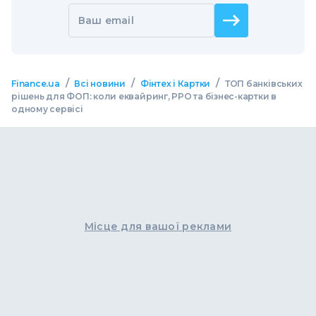
Ваш email
/
/
/
Finance.ua
Всі новини
Фінтех і Картки
ТОП банківських
рішень для ФОП: коли еквайринг, РРО та бізнес-картки в
одному сервісі
Місце для вашої реклами