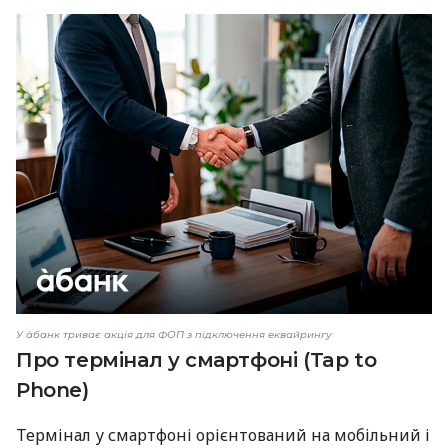
У àбанк триває акція для ФОП з підключення еквайрингу
Про термінал у смартфоні (Tap to
Phone)
Термінал у смартфоні орієнтований на мобільний і