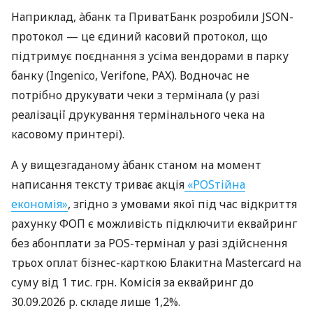
Наприклад, àбанк та ПриватБанк розробили JSON-
протокол — це єдиний касовий протокол, що
підтримує поєднання з усіма вендорами в парку
банку (Ingenico, Verifone, PAX). Водночас не
потрібно друкувати чеки з термінала (у разі
реалізації друкування термінального чека на
касовому принтері).
А у вищезгаданому àбанк станом на момент
написання тексту триває акція
«POSтійна
економія»
, згідно з умовами якої під час відкриття
рахунку ФОП є можливість підключити еквайринг
без абонплати за POS-термінал у разі здійснення
трьох оплат бізнес-карткою Блакитна Mastercard на
суму від 1 тис. грн. Комісія за еквайринг до
30.09.2026 р. складе лише 1,2%.