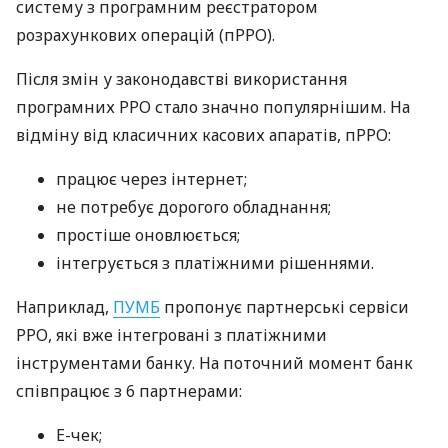
систему з програмним реєстратором
розрахункових операцій (пРРО).
Після змін у законодавстві використання
програмних РРО стало значно популярнішим. На
відміну від класичних касових апаратів, пРРО:
працює через інтернет;
не потребує дорогого обладнання;
простіше оновлюється;
інтегрується з платіжними рішеннями.
Наприклад,
ПУМБ
пропонує партнерські сервіси
РРО, які вже інтегровані з платіжними
інструментами банку. На поточний момент банк
співпрацює з 6 партнерами:
E-чек;