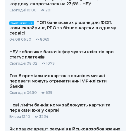
кордону, скоротилася на 23,6% - НБУ
Сьогодні 10:00
201
ТОП банківських рішень для ФОП:
ПАРТНЕРСЬКА
коли еквайринг, РРО та бізнес-картки в одному
сервісі
04.08 06:50
8069
НБУ зобов’яже банки інформувати клієнтів про
статус платежів
Сьогодні 08:02
1079
Топ-5 преміальних карток з привілеями: які
переваги можуть отримати нині VIP-клієнти
банків
Сьогодні 06:50
639
Нові ліміти банків: кому заблокують картки та
перекази вже у серпні
Вчора 13:10
3234
Як працює арешт рахунків військовозобов’язаних