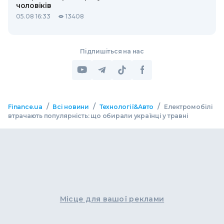
чоловіків
05.08 16:33
13408
Підпишіться на нас
/
/
/
Finance.ua
Всі новини
Технології&Авто
Електромобілі
втрачають популярність: що обирали українці у травні
Місце для вашої реклами