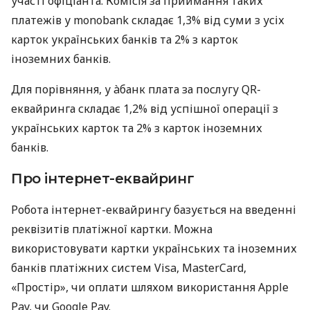
участі офіціанта. Комісія за приймання таких
платежів у monobank складає 1,3% від суми з усіх
карток українських банків та 2% з карток
іноземних банків.
Для порівняння, у àбанк плата за послугу QR-
еквайринга складає 1,2% від успішної операції з
українських карток та 2% з карток іноземних
банків.
Про інтернет-еквайринг
Робота інтернет-еквайрингу базується на введенні
реквізитів платіжної картки. Можна
використовувати картки українських та іноземних
банків платіжних систем Visa, MasterCard,
«Простір», чи оплати шляхом використання Apple
Pay, чи Google Pay.