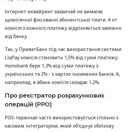
Інтернет-еквайринг зазвичай не вимагає
щомісячної фіксованої абонентської плати. А от
комісія з кожного платежу відрізняється залежно
від банку.
Так, у ПриватБанк під час використання системи
LiqPay комісія становить 1,5% від суми платежу.
monobank бере 1,3% від суми платежу з
українських та 2% - з карток іноземних банків. А,
наприклад, в àбанк комісія складає 1,2%.
Про реєстратор розрахункових
операцій (РРО)
POS-термінал часто використовується спільно з
касовим інтегратором, який об’єднує облікову