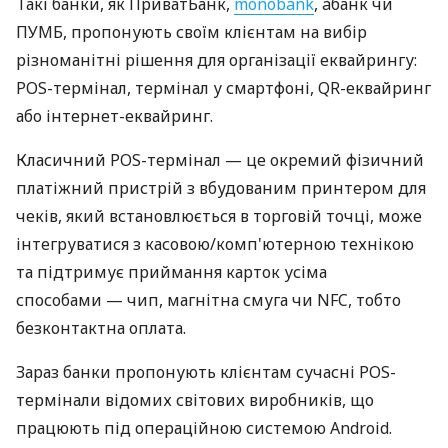
Такі банки, як ПриватБанк,
monobank
, àбанк чи
ПУМБ, пропонують своїм клієнтам на вибір
різноманітні рішення для організації еквайрингу:
POS-термінал, термінал у смартфоні, QR-еквайринг
або інтернет-еквайринг.
Класичний POS-термінал — це окремий фізичний
платіжний пристрій з вбудованим принтером для
чеків, який встановлюється в торговій точці, може
інтегруватися з касовою/комп'ютерною технікою
та підтримує приймання карток усіма
способами — чип, магнітна смуга чи NFC, тобто
безконтактна оплата.
Зараз банки пропонують клієнтам сучасні POS-
термінали відомих світових виробників, що
працюють під операційною системою Android.