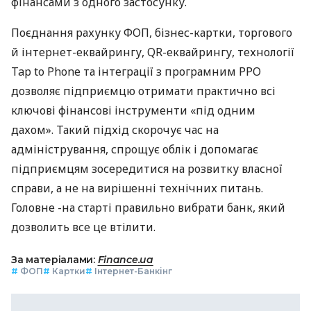
фінансами з одного застосунку.
Поєднання рахунку ФОП, бізнес-картки, торгового
й інтернет-еквайрингу, QR-еквайрингу, технології
Tap to Phone та інтеграції з програмним РРО
дозволяє підприємцю отримати практично всі
ключові фінансові інструменти «під одним
дахом». Такий підхід скорочує час на
адміністрування, спрощує облік і допомагає
підприємцям зосередитися на розвитку власної
справи, а не на вирішенні технічних питань.
Головне -на старті правильно вибрати банк, який
дозволить все це втілити.
За матеріалами:
Finance.ua
#
ФОП
#
Картки
#
Інтернет-Банкінг