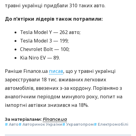
травні українці придбали 310 таких авто.
До пʼятірки лідерів також потрапили:
Tesla Model Y — 262 авто;
Tesla Model 3 — 199;
Chevrolet Bolt — 100;
Kia Niro EV — 89.
Раніше Finance.ua
писав
, що у травні українці
зареєстрували 18 тис. вживаних легкових
автомобілів, ввезених з-за кордону. Порівняно з
аналогічним періодом минулого року, попит на
імпортні автівки знизився на 18%.
За матеріалами:
Finance.ua
#
Авто
#
Авторинок України
#
Укравтопром
#
Електромобілі