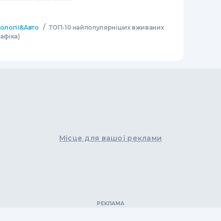
/
нології&Авто
ТОП-10 найпопулярніших вживаних
рафіка)
Місце для вашої реклами