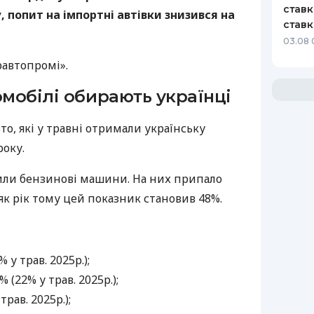
ставк
 попит на імпортні автівки знизився на
ставк
03.08 
равтопромі».
омобілі обирають українці
то, які у травні отримали українську
року.
или бензинові машини. На них припало
 як рік тому цей показник становив 48%.
 у трав. 2025р.);
 (22% у трав. 2025р.);
рав. 2025р.);