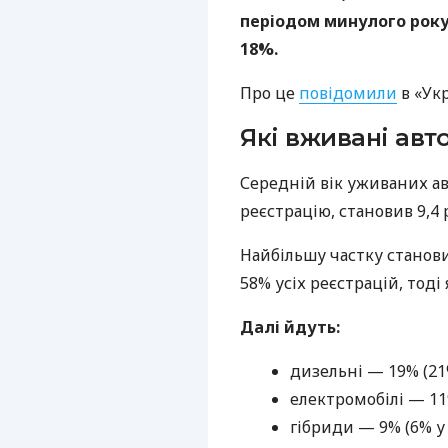
періодом минулого року,
18%.
Про це
повідомили
в «Ук
Які вживані авт
Середній вік уживаних ав
реєстрацію, становив 9,4 
Найбільшу частку станов
58% усіх реєстрацій, тоді
Далі йдуть:
дизельні — 19% (21%
електромобілі — 11%
гібриди — 9% (6% у т