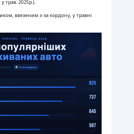
у трав. 2025р.).
ком, ввезеним з-за кордону, у травні