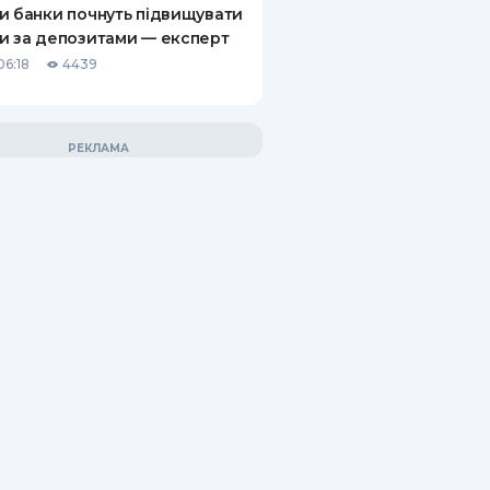
и банки почнуть підвищувати
и за депозитами — експерт
06:18
4439