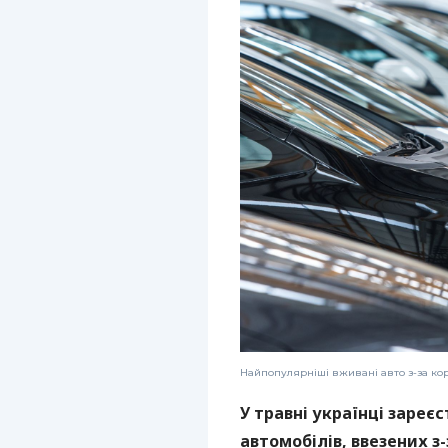
Найпопулярніші вживані авто з-за корд
У травні українці зареє
автомобілів, ввезених з