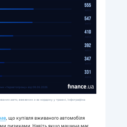
них авто, ввезених з-за кордону у травні, Інфографіка
чав
, що купівля вживаного автомобіля
ими ризиками. Навіть якщо машина має