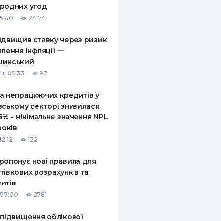
родних угод
КИ ПО
15:40
24174
ВАННЮ
ідвищив ставку через ризик
ХОВІ ПОЛІСИ
плення інфляції —
шинський
І КОМПАНІЇ
ні 05:33
97
 ПРО СТРАХОВІ
Ї
а непрацюючих кредитів у
вському секторі знизилася
А І ОПЛАТА
,5% - мінімальне значення NPL
років
И
12:12
132
ропонує нові правила для
тівкових розрахунків та
итів
 07:00
2781
 підвищення облікової