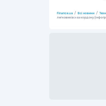
/
/
Finance.ua
Всі новини
Тех
легковиків з-за кордону (інфог