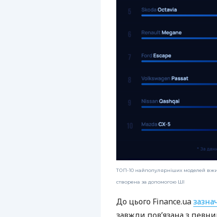
ТОП-10 найпопулярніших моделей вжива
створена за допомогою ШІ
До цього Finance.ua
зазна
завжди пов’язана з певн