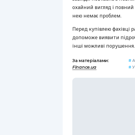
охайний вигляд і повний 
нею немає проблем.
Перед купівлею фахівці 
допоможе виявити підроб
інші можливі порушення.
За матеріалами:
#
А
Finance.ua
#
У