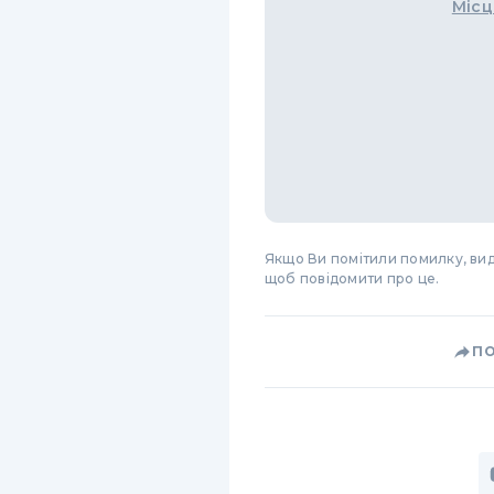
Місц
Якщо Ви помітили помилку, виді
щоб повідомити про це.
П