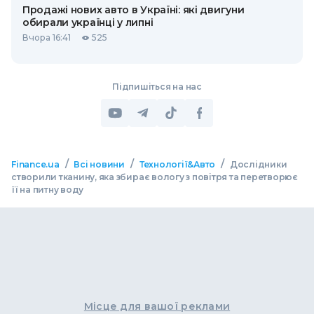
Продажі нових авто в Україні: які двигуни
обирали українці у липні
Вчора 16:41
525
Підпишіться на нас
/
/
/
Finance.ua
Всі новини
Технології&Авто
Дослідники
створили тканину, яка збирає вологу з повітря та перетворює
її на питну воду
Місце для вашої реклами