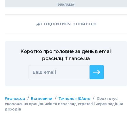
ПОДІЛИТИСЯ НОВИНОЮ
Коротко про головне за день в email
розсилці finance.ua
Ваш email
/
/
/
Finance.ua
Всі новини
Технології&Авто
Xbox готує
скорочення працівників та перегляд стратегії через падіння
доходів