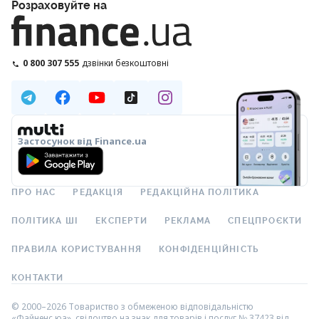
Розраховуйте на
0 800 307 555
дзвінки безкоштовні
Застосунок від Finance.ua
ПРО НАС
РЕДАКЦІЯ
РЕДАКЦІЙНА ПОЛІТИКА
ПОЛІТИКА ШІ
ЕКСПЕРТИ
РЕКЛАМА
СПЕЦПРОЄКТИ
ПРАВИЛА КОРИСТУВАННЯ
КОНФІДЕНЦІЙНІСТЬ
КОНТАКТИ
© 2000–2026 Товариство з обмеженою відповідальністю
«Файненс.юа», свідоцтво на знак для товарів і послуг № 37423 від