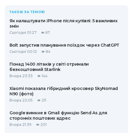
ТАКОЖ ЗА ТЕМОЮ
Як налаштувати iPhone після купівлі: 5 важливих
змін
Сьогодні 01:27
67
Bolt запустив планування поїздок через ChatGPT
Сьогодні 00:12
84
Понад 1400 літаків у світі отримали
безкоштовний Starlink
Вчора 23:33
144
Xiaomi показала гібридний кросовер SkyNomad
N90 (фото)
Вчора 22:05
211
Google вимкне в Gmail функцію Send As для
сторонніх поштових адрес
Вчора 21:39
201