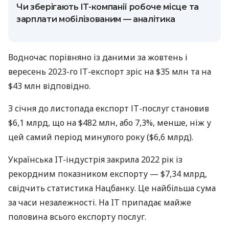
Чи зберігають IT-компанії робоче місце та
зарплати мобілізованим — аналітика
Водночас порівняно із даними за жовтень і
вересень 2023-го ІТ-експорт зріс на $35 млн та на
$43 млн відповідно.
З січня до листопада експорт ІТ-послуг становив
$6,1 млрд, що на $482 млн, або 7,3%, менше, ніж у
цей самий період минулого року ($6,6 млрд).
Українська IT-індустрія закрила 2022 рік із
рекордним показником експорту — $7,34 млрд,
свідчить статистика Нацбанку. Це найбільша сума
за часи незалежності. На IT припадає майже
половина всього експорту послуг.