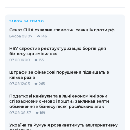
ТАКОЖ ЗА ТЕМОЮ
Сенат США схвалив «пекельні санкції» проти рф
Вчора 08:07
146
НБУ спростив реструктуризацію боргів для
бізнесу: що змінилося
07.08 16:00
155
Штрафи за фінансові порушення підвищать в
кілька разів
07.08 12:03
265
Податкові канікули та вільні економічні зони:
співзасновник «Нової пошти» закликав зняти
обмеження з бізнесу після російських атак
07.08 08:37
169
Україна та Румунія розвиватимуть альтернативну