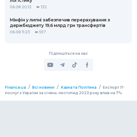
логістику
06.08 20:12
132
Мінфін у липні забезпечив перерахування з
держбюджету 19,6 млрд грн трансфертів
06.08 11:23
557
Підпишіться на нас
/
/
/
Finance.ua
Всі новини
Казна та Політика
Експорт ІТ-
послуг з України за січень-листопад 2023 року впав на 7%