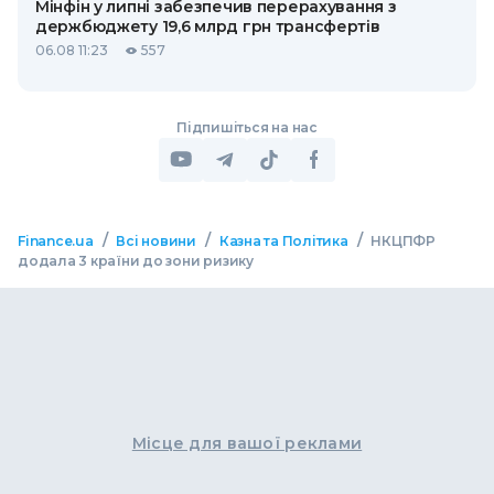
Мінфін у липні забезпечив перерахування з
держбюджету 19,6 млрд грн трансфертів
06.08 11:23
557
Підпишіться на нас
/
/
/
Finance.ua
Всі новини
Казна та Політика
НКЦПФР
додала 3 країни до зони ризику
Місце для вашої реклами