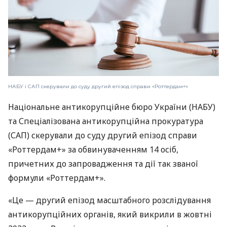
НАБУ і САП скерували до суду другий епізод справи «Роттердам+»
Національне антикорупційне бюро України (НАБУ)
та Спеціалізована антикорупційна прокуратура
(САП) скерували до суду другий епізод справи
«Роттердам+» за обвинуваченням 14 осіб,
причетних до запровадження та дії так званої
формули «Роттердам+».
«Це — другий епізод масштабного розслідування
антикорупційних органів, який викрили в жовтні