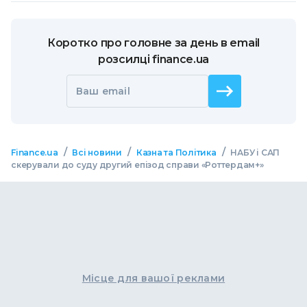
Коротко про головне за день в email
розсилці finance.ua
Ваш email
/
/
/
Finance.ua
Всі новини
Казна та Політика
НАБУ і САП
скерували до суду другий епізод справи «Роттердам+»
Місце для вашої реклами