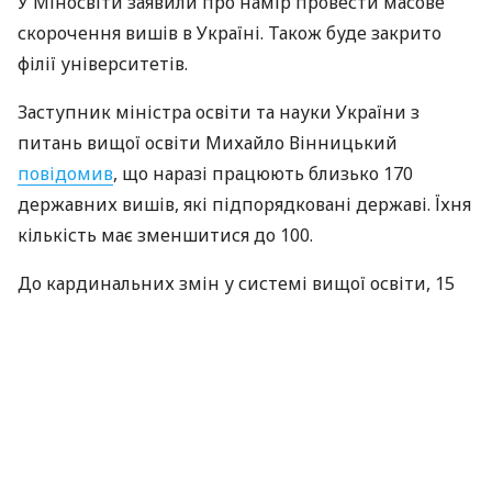
У Міносвіти заявили про намір провести масове
скорочення вишів в Україні. Також буде закрито
філії університетів.
Заступник міністра освіти та науки України з
питань вищої освіти Михайло Вінницький
повідомив
, що наразі працюють близько 170
державних вишів, які підпорядковані державі. Їхня
кількість має зменшитися до 100.
До кардинальних змін у системі вищої освіти, 15
років тому, в Україні діяли 350 вишів. В одному з
них навчалися 6,7 тисячі студентів. Зараз в Україні
300 закладів вищої освіти, у середньому по 3400
студентів на виш, що вдвічі менше.
Інфраструктура розрахована для одного числа
студентів, а їх уже наполовину менше.