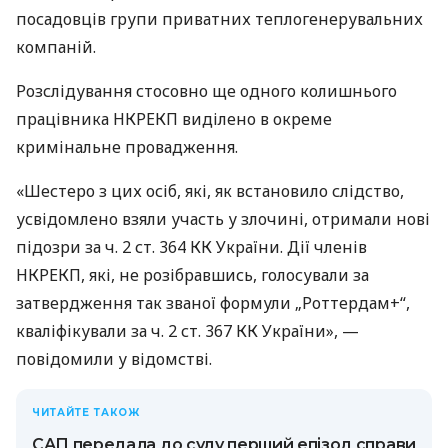
посадовців групи приватних теплогенерувальних
компаній.
Розслідування стосовно ще одного колишнього
працівника НКРЕКП виділено в окреме
кримінальне провадження.
«Шестеро з цих осіб, які, як встановило слідство,
усвідомлено взяли участь у злочині, отримали нові
підозри за ч. 2 ст. 364 КК України. Дії членів
НКРЕКП, які, не розібравшись, голосували за
затвердження так званої формули „Роттердам+“,
кваліфікували за ч. 2 ст. 367 КК України», —
повідомили у відомстві.
ЧИТАЙТЕ ТАКОЖ
САП передала до суду перший епізод справи