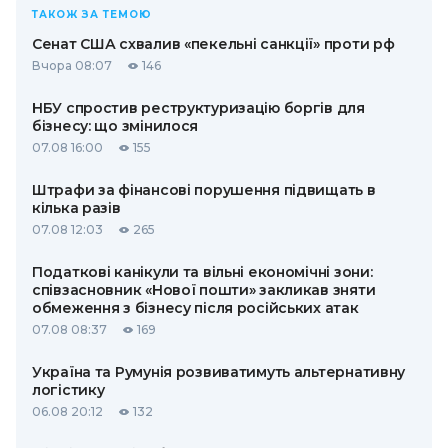
ТАКОЖ ЗА ТЕМОЮ
Сенат США схвалив «пекельні санкції» проти рф
Вчора 08:07
146
НБУ спростив реструктуризацію боргів для
бізнесу: що змінилося
07.08 16:00
155
Штрафи за фінансові порушення підвищать в
кілька разів
07.08 12:03
265
Податкові канікули та вільні економічні зони:
співзасновник «Нової пошти» закликав зняти
обмеження з бізнесу після російських атак
07.08 08:37
169
Україна та Румунія розвиватимуть альтернативну
логістику
06.08 20:12
132