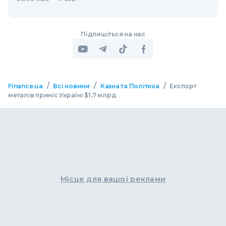
Підпишіться на нас
/
/
/
Finance.ua
Всі новини
Казна та Політика
Експорт
металів приніс Україні $1,7 млрд
Місце для вашої реклами