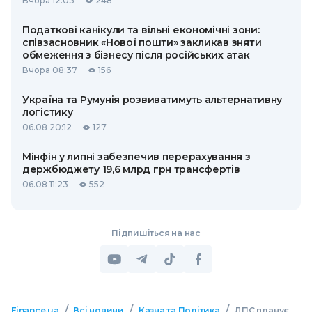
Вчора 12:03
248
Податкові канікули та вільні економічні зони:
співзасновник «Нової пошти» закликав зняти
обмеження з бізнесу після російських атак
Вчора 08:37
156
Україна та Румунія розвиватимуть альтернативну
логістику
06.08 20:12
127
Мінфін у липні забезпечив перерахування з
держбюджету 19,6 млрд грн трансфертів
06.08 11:23
552
Підпишіться на нас
/
/
/
Finance.ua
Всі новини
Казна та Політика
ДПС планує