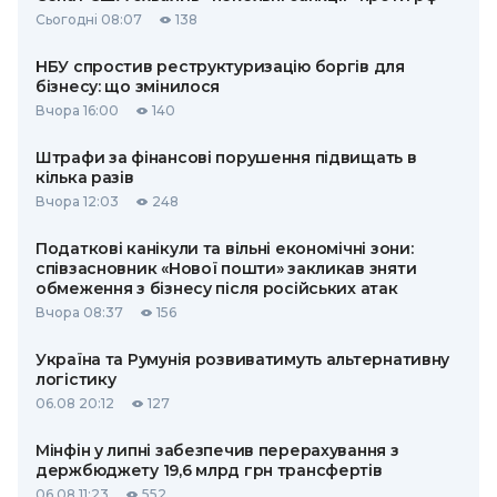
Сьогодні 08:07
138
НБУ спростив реструктуризацію боргів для
бізнесу: що змінилося
Вчора 16:00
140
Штрафи за фінансові порушення підвищать в
кілька разів
Вчора 12:03
248
Податкові канікули та вільні економічні зони:
співзасновник «Нової пошти» закликав зняти
обмеження з бізнесу після російських атак
Вчора 08:37
156
Україна та Румунія розвиватимуть альтернативну
логістику
06.08 20:12
127
Мінфін у липні забезпечив перерахування з
держбюджету 19,6 млрд грн трансфертів
06.08 11:23
552