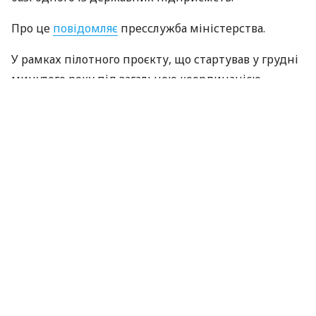
Про це
повідомляє
пресслужба міністерства.
У рамках пілотного проєкту, що стартував у грудні
минулого року під загальною координацією
Головного управління оборонних інновацій МОУ,
держава отримала можливість виробляти
кодифіковані FPV-дрони. В рамках тристоронньої
угоди приватний розробник надав ліцензійний
дозвіл на виробництво БПЛА на базі одного з
держпідприємств, що належать до сфери
управління Міноборони.
ЧИТАЙТЕ ТАКОЖ
Виробництво дронів з оптоволокном в
Україні стало дешевшим