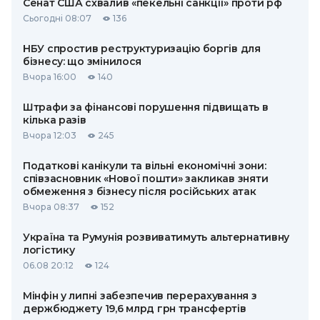
Сенат США схвалив «пекельні санкції» проти рф
Сьогодні 08:07
136
НБУ спростив реструктуризацію боргів для
бізнесу: що змінилося
Вчора 16:00
140
Штрафи за фінансові порушення підвищать в
кілька разів
Вчора 12:03
245
Податкові канікули та вільні економічні зони:
співзасновник «Нової пошти» закликав зняти
обмеження з бізнесу після російських атак
Вчора 08:37
152
Україна та Румунія розвиватимуть альтернативну
логістику
06.08 20:12
124
Мінфін у липні забезпечив перерахування з
держбюджету 19,6 млрд грн трансфертів