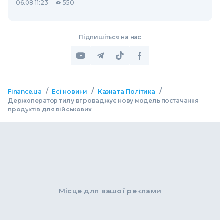
06.08 11:23
550
Підпишіться на нас
/
/
/
Finance.ua
Всі новини
Казна та Політика
Держоператор тилу впроваджує нову модель постачання
продуктів для військових
Місце для вашої реклами