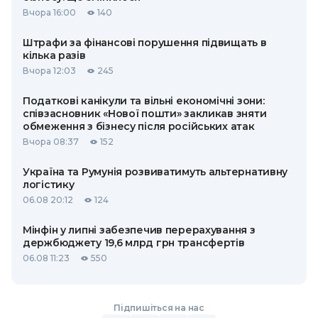
Вчора 16:00
140
Штрафи за фінансові порушення підвищать в
кілька разів
Вчора 12:03
245
Податкові канікули та вільні економічні зони:
співзасновник «Нової пошти» закликав зняти
обмеження з бізнесу після російських атак
Вчора 08:37
152
Україна та Румунія розвиватимуть альтернативну
логістику
06.08 20:12
124
Мінфін у липні забезпечив перерахування з
держбюджету 19,6 млрд грн трансфертів
06.08 11:23
550
Підпишіться на нас