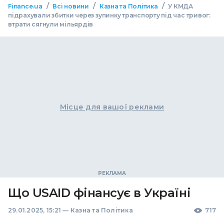
/
/
/
Finance.ua
Всі новини
Казна та Політика
У КМДА
підрахували збитки через зупинку транспорту під час тривог:
втрати сягнули мільярдів
Місце для вашої реклами
Що USAID фінансує в Україні
29.01.2025, 15:21
—
Казна та Політика
717