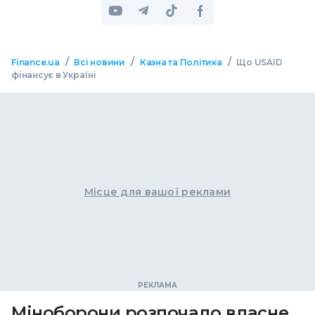
/
/
/
Finance.ua
Всі новини
Казна та Політика
Що USAID
фінансує в Україні
Місце для вашої реклами
Міноборони розпочало власне