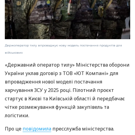
Держоператор тилу впроваджує нову модель постачання продуктів для
військових
«Державний оператор тилу» Міністерства оборони
України уклав договір з ТОВ «ЮТ Компані» для
впровадження нової моделі постачання
харчування ЗСУ у 2025 році. Пілотний проєкт
стартує в Києві та Київській області й передбачає
чітке розмежування функцій закупівель та
логістики.
Про це
повідомила
пресслужба міністерства.