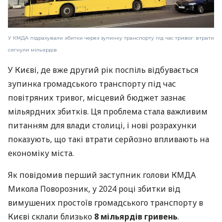
У КМДА підрахували збитки через зупинку транспорту під час тривог: втрати
сягнули мільярдів
У Києві, де вже другий рік поспіль відбувається
зупинка громадського транспорту під час
повітряних тривог, місцевий бюджет зазнає
мільярдних збитків. Ця проблема стала важливим
питанням для влади столиці, і нові розрахунки
показують, що такі втрати серйозно впливають на
економіку міста.
Як повідомив перший заступник голови КМДА
Микола Поворозник, у 2024 році збитки від
вимушених простоїв громадського транспорту в
Києві склали близько
8 мільярдів гривень
.