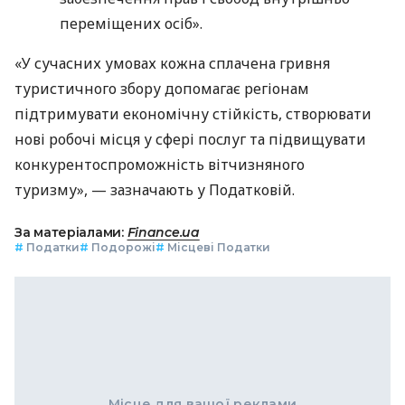
переміщених осіб».
«У сучасних умовах кожна сплачена гривня
туристичного збору допомагає регіонам
підтримувати економічну стійкість, створювати
нові робочі місця у сфері послуг та підвищувати
конкурентоспроможність вітчизняного
туризму», — зазначають у Податковій.
За матеріалами:
Finance.ua
#
Податки
#
Подорожі
#
Місцеві Податки
Місце для вашої реклами