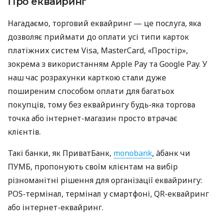
Про еквайринг
Нагадаємо, торговий еквайринг — це послуга, яка
дозволяє приймати до оплати усі типи карток
платіжних систем Visa, MasterCard, «Простір»,
зокрема з використанням Apple Pay та Google Pay. У
наш час розрахунки карткою стали дуже
поширеним способом оплати для багатьох
покупців, тому без еквайрингу будь-яка торгова
точка або інтернет-магазин просто втрачає
клієнтів.
Такі банки, як ПриватБанк,
monobank
, àбанк чи
ПУМБ, пропонують своїм клієнтам на вибір
різноманітні рішення для організації еквайрингу:
POS-термінал, термінал у смартфоні, QR-еквайринг
або інтернет-еквайринг.