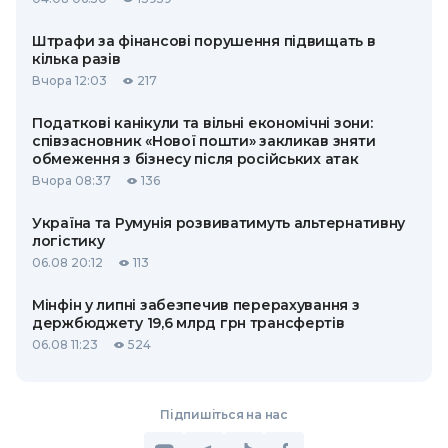
Штрафи за фінансові порушення підвищать в
кілька разів
Вчора 12:03
217
Податкові канікули та вільні економічні зони:
співзасновник «Нової пошти» закликав зняти
обмеження з бізнесу після російських атак
Вчора 08:37
136
Україна та Румунія розвиватимуть альтернативну
логістику
06.08 20:12
113
Мінфін у липні забезпечив перерахування з
держбюджету 19,6 млрд грн трансфертів
06.08 11:23
524
Підпишіться на нас