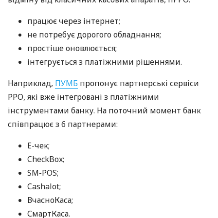
працює через інтернет;
не потребує дорогого обладнання;
простіше оновлюється;
інтегрується з платіжними рішеннями.
Наприклад,
ПУМБ
пропонує партнерські сервіси
РРО, які вже інтегровані з платіжними
інструментами банку. На поточний момент банк
співпрацює з 6 партнерами:
E-чек;
CheckBox;
SM-POS;
Cashalot;
ВчасноКаса;
СмартКаса.