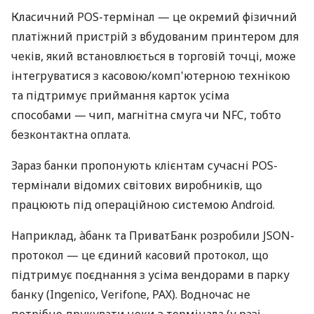
Класичний POS-термінал — це окремий фізичний
платіжний пристрій з вбудованим принтером для
чеків, який встановлюється в торговій точці, може
інтегруватися з касовою/комп'ютерною технікою
та підтримує приймання карток усіма
способами — чип, магнітна смуга чи NFC, тобто
безконтактна оплата.
Зараз банки пропонують клієнтам сучасні POS-
термінали відомих світових виробників, що
працюють під операційною системою Android.
Наприклад, àбанк та ПриватБанк розробили JSON-
протокол — це єдиний касовий протокол, що
підтримує поєднання з усіма вендорами в парку
банку (Ingenico, Verifone, PAX). Водночас не