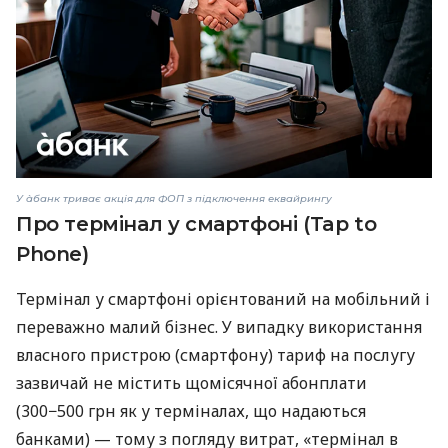
У àбанк триває акція для ФОП з підключення еквайрингу
Про термінал у смартфоні (Tap to
Phone)
Термінал у смартфоні орієнтований на мобільний і
переважно малий бізнес. У випадку використання
власного пристрою (смартфону) тариф на послугу
зазвичай не містить щомісячної абонплати
(300−500 грн як у терміналах, що надаються
банками) — тому з погляду витрат, «термінал в