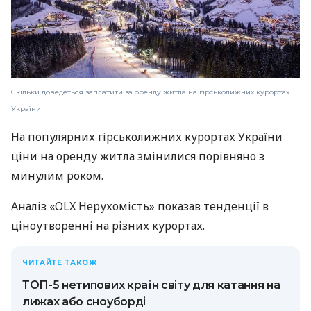
Скільки доведеться заплатити за оренду житла на гірськолижних курортах
України
На популярних гірськолижних курортах України
ціни на оренду житла змінилися порівняно з
минулим роком.
Аналіз «OLX Нерухомість» показав тенденції в
ціноутворенні на різних курортах.
ЧИТАЙТЕ ТАКОЖ
ТОП-5 нетипових країн світу для катання на
лижах або сноуборді