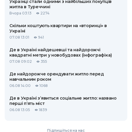
Українці стали одними з найбільших покупців
житла в Туреччині
Вчора 03:13
2274
Скільки коштують квартири на «вторинці» в
Україні
07.08 13:01
941
Де в Україні найдешевші та найдорожчі
квадратні метри у новобудовах (інфографіка)
07.08 09:02
355
Де найдорожче орендувати житло перед
навчальним роком
06.08 14:00
1068
Де в Україні з’явиться соціальне житло: названо
перші п’ять міст
06.08 13:05
1839
Підпишіться на нас