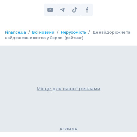
/
/
/
Finance.ua
Всі новини
Нерухомість
Де найдорожче та
найдешевше житло у Європі (рейтинг)
Місце для вашої реклами