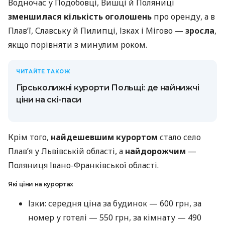
Водночас у Подобовці, Вишці й Поляниці
зменшилася кількість оголошень
про оренду, а в
Плавʼї, Славську й Пилипці, Ізках і Мігово —
зросла
,
якщо порівняти з минулим роком.
ЧИТАЙТЕ ТАКОЖ
Гірськолижні курорти Польщі: де найнижчі
ціни на скі-паси
Крім того,
найдешевшим курортом
стало село
Плавʼя у Львівській області, а
найдорожчим
—
Поляниця Івано-Франківської області.
Які ціни на курортах
Ізки: середня ціна за будинок — 600 грн, за
номер у готелі — 550 грн, за кімнату — 490