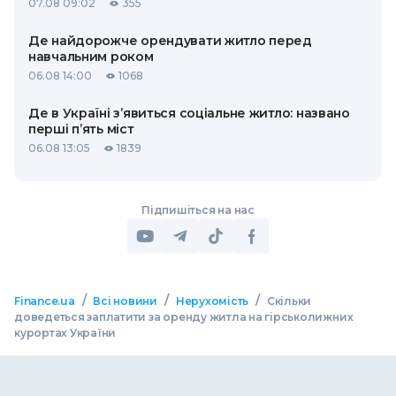
07.08 09:02
355
Де найдорожче орендувати житло перед
навчальним роком
06.08 14:00
1068
Де в Україні з’явиться соціальне житло: названо
перші п’ять міст
06.08 13:05
1839
Підпишіться на нас
/
/
/
Finance.ua
Всі новини
Нерухомість
Скільки
доведеться заплатити за оренду житла на гірськолижних
курортах України