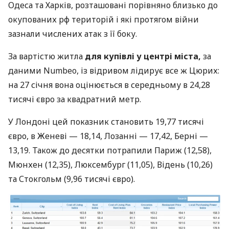
Одеса та Харків, розташовані порівняно близько до
окупованих рф територій і які протягом війни
зазнали числених атак з її боку.
За вартістю житла
для купівлі у центрі міста,
за
даними Numbeo, із відривом лідирує все ж Цюрих:
на 27 січня вона оцінюється в середньому в 24,28
тисячі євро за квадратний метр.
У Лондоні цей показник становить 19,77 тисячі
євро, в Женеві — 18,14, Лозанні — 17,42, Берні —
13,19. Також до десятки потрапили Париж (12,58),
Мюнхен (12,35), Люксембург (11,05), Відень (10,26)
та Стокгольм (9,96 тисячі євро).