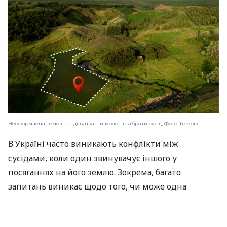
Неоформлена земельна ділянка: чи може її забрати сусід, Фото: freepik
В Україні часто виникають конфлікти між
сусідами, коли один звинувачує іншого у
посяганнях на його землю. Зокрема, багато
запитань виникає щодо того, чи може одна
людина забрати неоформлену земельну ділянку.
Юристки Марина Шарапа та Олена Юрець