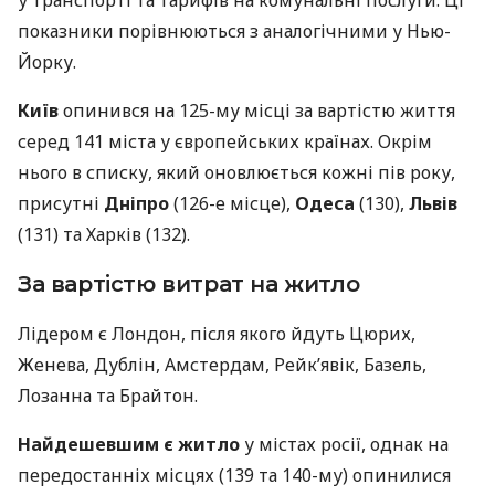
у транспорті та тарифів на комунальні послуги. Ці
показники порівнюються з аналогічними у Нью-
Йорку.
Київ
опинився на 125-му місці за вартістю життя
серед 141 міста у європейських країнах. Окрім
нього в списку, який оновлюється кожні пів року,
присутні
Дніпро
(126-е місце),
Одеса
(130),
Львів
(131) та Харків (132).
За вартістю витрат на житло
Лідером є Лондон, після якого йдуть Цюрих,
Женева, Дублін, Амстердам, Рейк’явік, Базель,
Лозанна та Брайтон.
Найдешевшим є житло
у містах росії, однак на
передостанніх місцях (139 та 140-му) опинилися