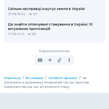
Скільки насправді коштує земля в Україні
07.08 18:00
251
Де знайти оплачувані стажування в Україні: 10
актуальних пропозицій
07.08 14:01
158
Підпишіться на нас
/
/
/
Finance.ua
Всі новини
Особисті фінанси
Чи
оплачується працівнику лікарняний під час простою
підприємства під час дії воєнного стану