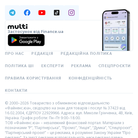
Застосунок від Finance.ua
ПРО НАС
РЕДАКЦІЯ
РЕДАКЦІЙНА ПОЛІТИКА
ПОЛІТИКА ШІ
ЕКСПЕРТИ
РЕКЛАМА
СПЕЦПРОЄКТИ
ПРАВИЛА КОРИСТУВАННЯ
КОНФІДЕНЦІЙНІСТЬ
КОНТАКТИ
© 2000–2026 Товариство з обмеженою відповідальністю
«Файненс.юа», свідоцтво на знак для товарів і послуг № 37423 від
16.02.2004, ЄДРПОУ 22929966. Адреса: вул. Миколи Грінченка, 4В, Київ,
Україна. Графік роботи: Пн–Пт 9:00–18:00.
ТОВ «Файненс.юа» – незалежний фінансовий портал. Матеріали з
позначками “Р”, “Партнерська”, “Промо”, “Акція”, “Думка”, “Спецпроєкт”,
“Партнерський проєкт” – це реклама, в розумінні Закону України “Про
рекламу”. За зміст реклами відповідальність несе рекламодавець.