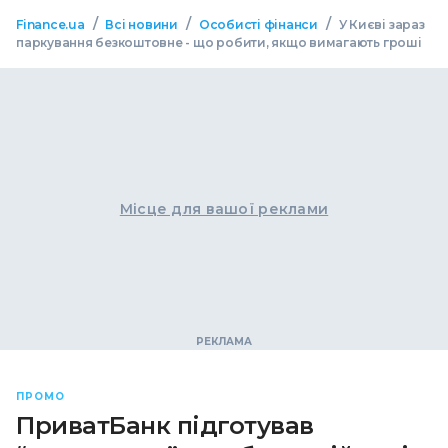
/
/
/
Finance.ua
Всі новини
Особисті фінанси
У Києві зараз
паркування безкоштовне - що робити, якщо вимагають гроші
Місце для вашої реклами
ПРОМО
ПриватБанк підготував