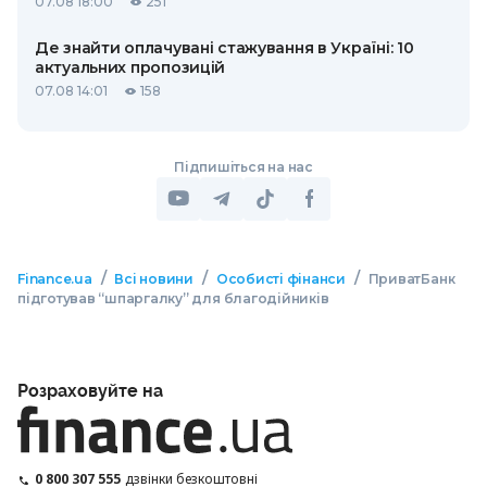
07.08 18:00
251
Де знайти оплачувані стажування в Україні: 10
актуальних пропозицій
07.08 14:01
158
Підпишіться на нас
/
/
/
Finance.ua
Всі новини
Особисті фінанси
ПриватБанк
підготував “шпаргалку” для благодійників
Розраховуйте на
0 800 307 555
дзвінки безкоштовні