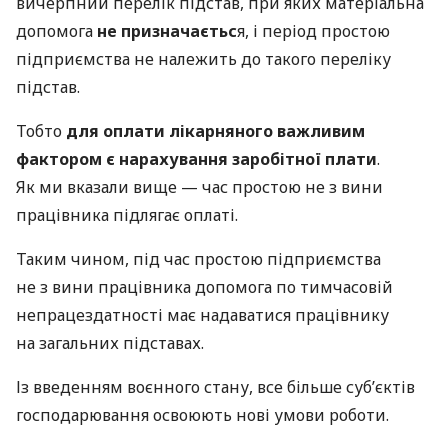
вичерпний перелік підстав, при яких матеріальна
допомога
не призначаєтьс
я, і період простою
підприємства не належить до такого переліку
підстав.
Тобто
для оплати лікарняного важливим
фактором є нарахування заробітної плати
.
Як ми вказали вище — час простою не з вини
працівника підлягає оплаті.
Таким чином, під час простою підприємства
не з вини працівника допомога по тимчасовій
непрацездатності має надаватися працівнику
на загальних підставах.
Із введенням воєнного стану, все більше суб’єктів
господарювання освоюють нові умови роботи.