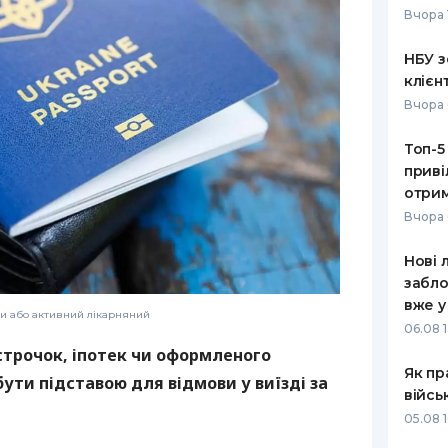
Вчора 
РЕЙТИНГ ДЕБЕТОВИХ
ПУТІВНИ
КАРТОК
СТРАХУ
НБУ з
клієн
ЩОМІСЯЧНИЙ ОГЛЯД
ВСІ СТРА
Вчора 
КЕШБЕКУ
СТРАХОВ
Топ-5
ПУТІВНИКИ ПО
приві
БАНКІВСЬКИХ КАРТКАХ
ВІДГУКИ
КОМПАНІ
отрим
Вчора 
ДОСТАВК
Нові 
КОНТАКТ
забло
вже у
ти або активний лікарняний
06.08 1
строчок, іпотек чи оформленого
Як пр
ути підставою для відмови у виїзді за
війсь
05.08 1