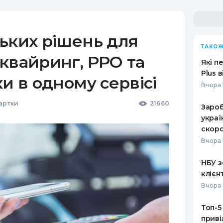
ьких рішень для
ТАКОЖ
квайринг, РРО та
Які п
Plus 
ки в одному сервісі
Вчора 
Картки
21660
Зароб
украї
скоро
Вчора 
НБУ з
клієн
Вчора 
Топ-5
приві