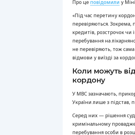
Про це
повідомили
у Міні
«Під час перетину кордон
перевіряються. Зокрема,
кредитів, розстрочок чи і
перебування на лікарнян
не перевіряють, тож сама
відмови у виїзді за корд
Коли можуть ві
кордону
У МВС зазначають, прико
України лише з підстав, 
Серед них — рішення суду
кримінальному провадженн
перебування особи в розш