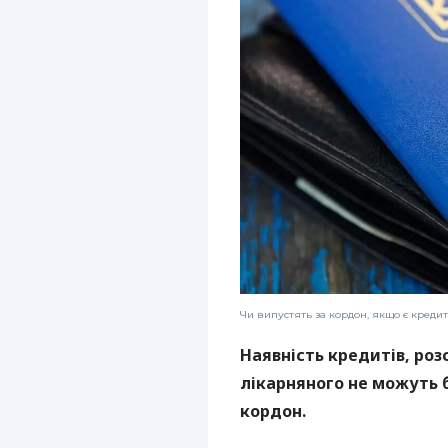
Чи випустять за кордон, якщо є креди
Наявність кредитів, роз
лікарняного не можуть б
кордон.