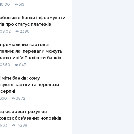
10:00
519
КИ ПО
ВАННЮ
обов’яже банки інформувати
тів про статус платежів
ХОВІ ПОЛІСИ
08:02
2380
І КОМПАНІЇ
 преміальних карток з
леями: які переваги можуть
 ПРО СТРАХОВІ
Ї
ати нині VIP-клієнти банків
06:50
847
А І ОПЛАТА
ліміти банків: кому
И
кують картки та перекази
 серпні
3:10
3872
ацює арешт рахунків
ковозобов’язаних чоловіків
6:33
14288