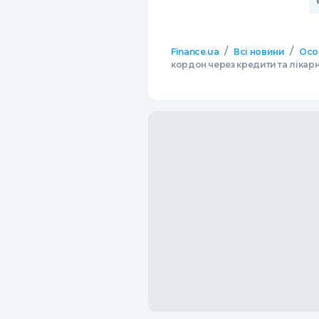
/
/
Finance.ua
Всі новини
Осо
кордон через кредити та лікар