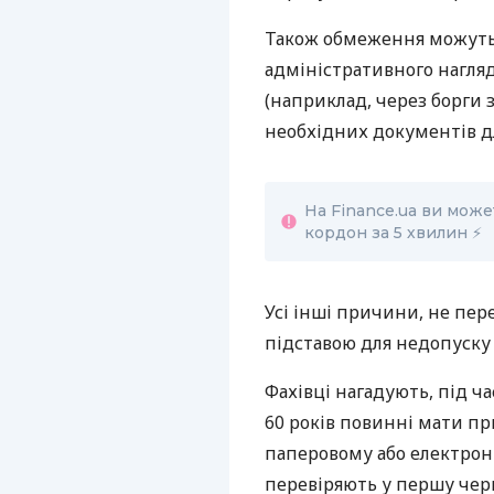
Також обмеження можуть 
адміністративного нагляд
(наприклад, через борги з
необхідних документів д
На Finance.ua ви мож
кордон за 5 хвилин ⚡
Усі інші причини, не пер
підставою для недопуску 
Фахівці нагадують, під ча
60 років повинні мати пр
паперовому або електрон
перевіряють у першу черг