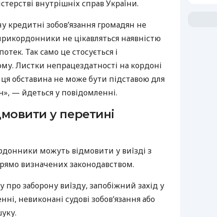
стерстві внутрішніх справ України.
у кредитні зобов’язання громадян не
 прикордонники не цікавляться наявністю
потек. Так само це стосується і
ому. Листки непрацездатності на кордоні
 ця обставина не може бути підставою для
он», — йдеться у повідомленні.
дмовити у перетині
рдонники можуть відмовити у виїзді з
прямо визначених законодавством.
 про заборону виїзду, запобіжний захід у
і, невиконані судові зобов’язання або
уку.