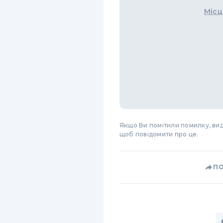
Місц
Якщо Ви помітили помилку, виді
щоб повідомити про це.
П