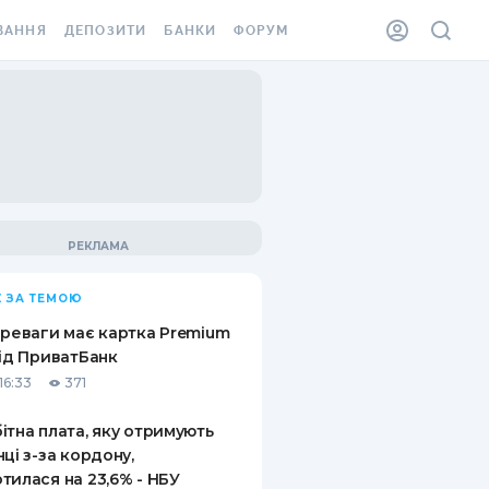
ВАННЯ
ДЕПОЗИТИ
БАНКИ
ФОРУМ
ІЛКА
ВСІ ДЕПОЗИТИ
ВСІ БАНКИ
АННЯ ЖИТЛА ВІД
ДЕПОЗИТИ В USD
ВІДГУКИ ПРО БАНКИ
 ШАХЕДІВ
ДЕПОЗИТИ В EUR
МІКРОФІНАНСОВІ
ХОВКА ЗА КОРДОН
ОРГАНІЗАЦІЇ
БОНУС ДО ДЕПОЗИТІВ
ВІДГУКИ ПРО МФО
УМОВИ АКЦІЇ
КАРТА
 ЗА ТЕМОЮ
ПИТАННЯ ТА ВІДПОВІДІ
ННА ВІНЬЄТКА
ереваги має картка Premium
ДЕПОЗИТНИЙ КАЛЬКУЛЯТОР
від ПриватБанк
 СПІВРОБІТНИКІВ
16:33
371
ПУТІВНИКИ ПО
SSISTANCE
ЗАОЩАДЖЕННЯМ
ітна плата, яку отримують
нці з-за кордону,
АННЯ ВІД
тилася на 23,6% - НБУ
Х ВИПАДКІВ