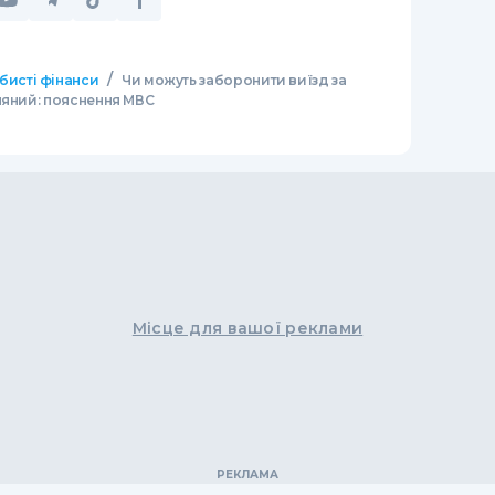
/
бисті фінанси
Чи можуть заборонити виїзд за
няний: пояснення МВС
Місце для вашої реклами