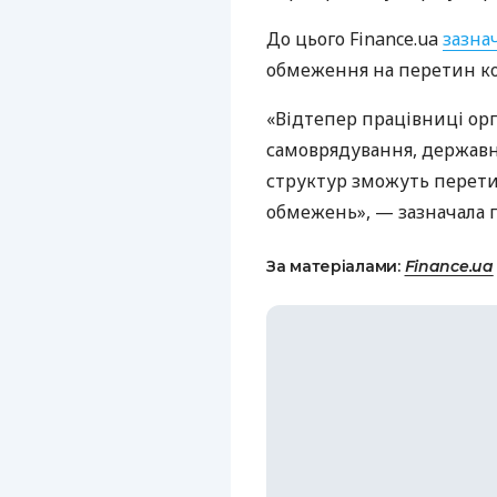
До цього Finance.ua
зазна
обмеження на перетин кор
«Відтепер працівниці орг
самоврядування, держав
структур зможуть перети
обмежень», — зазначала 
За матеріалами:
Finance.ua