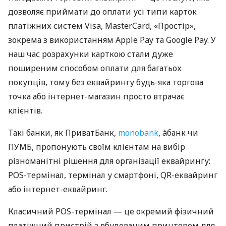
дозволяє приймати до оплати усі типи карток
платіжних систем Visa, MasterCard, «Простір»,
зокрема з використанням Apple Pay та Google Pay. У
наш час розрахунки карткою стали дуже
поширеним способом оплати для багатьох
покупців, тому без еквайрингу будь-яка торгова
точка або інтернет-магазин просто втрачає
клієнтів.
Такі банки, як ПриватБанк,
monobank
, àбанк чи
ПУМБ, пропонують своїм клієнтам на вибір
різноманітні рішення для організації еквайрингу:
POS-термінал, термінал у смартфоні, QR-еквайринг
або інтернет-еквайринг.
Класичний POS-термінал — це окремий фізичний
платіжний пристрій з вбудованим принтером для