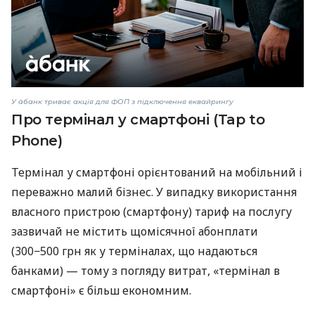
У àбанк триває акція для ФОП з підключення еквайрингу
Про термінал у смартфоні (Tap to
Phone)
Термінал у смартфоні орієнтований на мобільний і
переважно малий бізнес. У випадку використання
власного пристрою (смартфону) тариф на послугу
зазвичай не містить щомісячної абонплати
(300−500 грн як у терміналах, що надаються
банками) — тому з погляду витрат, «термінал в
смартфоні» є більш економним.