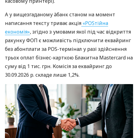
касовому принтері).
А у вищезгаданому àбанк станом на момент
написання тексту триває акція
«POSтійна
економія»
, згідно з умовами якої під час відкриття
рахунку ФОП є можливість підключити еквайринг
без абонплати за POS-термінал у разі здійснення
трьох оплат бізнес-карткою Блакитна Mastercard на
суму від 1 тис. грн. Комісія за еквайринг до
30.09.2026 р. складе лише 1,2%.