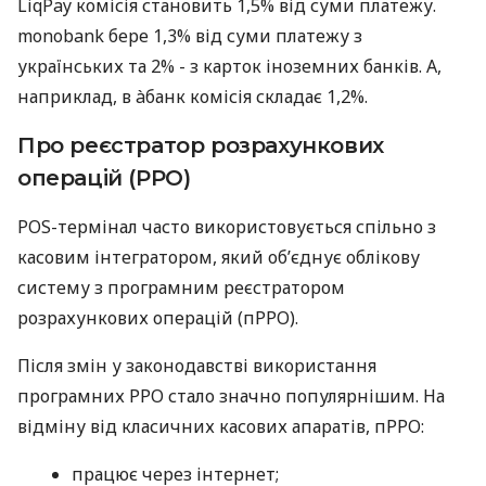
LiqPay комісія становить 1,5% від суми платежу.
monobank бере 1,3% від суми платежу з
українських та 2% - з карток іноземних банків. А,
наприклад, в àбанк комісія складає 1,2%.
Про реєстратор розрахункових
операцій (РРО)
POS-термінал часто використовується спільно з
касовим інтегратором, який об’єднує облікову
систему з програмним реєстратором
розрахункових операцій (пРРО).
Після змін у законодавстві використання
програмних РРО стало значно популярнішим. На
відміну від класичних касових апаратів, пРРО:
працює через інтернет;