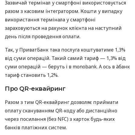
Зазвичай термінал у смартфоні використовується
разом з касовим інтегратором. Кошти у випадку
використання термінала у смартфоні
зараховуються на рахунок клієнта на наступний
день після проведення оплати.
Так, у ПриватБанк така послуга коштуватиме 1,3%
від суми операцій. Такий самий тариф — 1,3% від
суми операцій — беруть і в monobank. А ось в àбанк
тариф становить 1,2%.
Про QR-еквайринг
Разом з тим QR-еквайринг дозволяє приймати
оплату скануванням QR-коду або дистанційно
через посилання (без NFC) з карток будь-яких
банків платіжних систем.