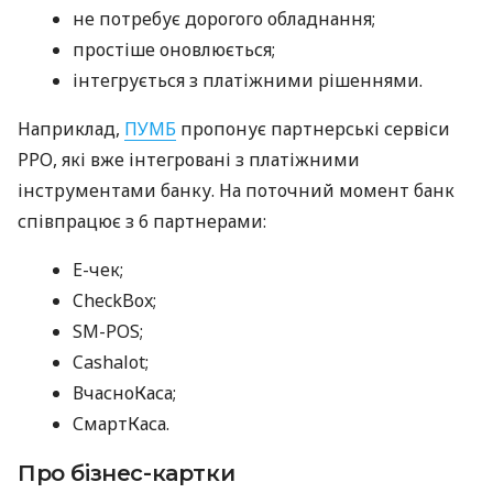
не потребує дорогого обладнання;
простіше оновлюється;
інтегрується з платіжними рішеннями.
Наприклад,
ПУМБ
пропонує партнерські сервіси
РРО, які вже інтегровані з платіжними
інструментами банку. На поточний момент банк
співпрацює з 6 партнерами:
E-чек;
CheckBox;
SM-POS;
Cashalot;
ВчасноКаса;
СмартКаса.
Про бізнес-картки