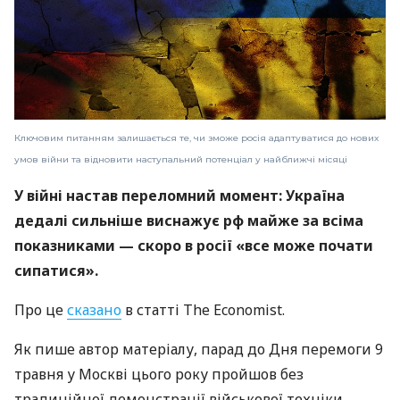
Ключовим питанням залишається те, чи зможе росія адаптуватися до нових
умов війни та відновити наступальний потенціал у найближчі місяці
У війні настав переломний момент: Україна
дедалі сильніше виснажує рф майже за всіма
показниками — скоро в росії «все може почати
сипатися».
Про це
сказано
в статті The Economist.
Як пише автор матеріалу, парад до Дня перемоги 9
травня у Москві цього року пройшов без
традиційної демонстрації військової техніки.