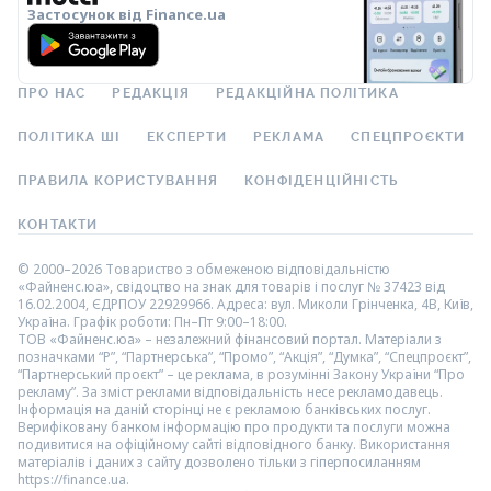
Застосунок від Finance.ua
ПРО НАС
РЕДАКЦІЯ
РЕДАКЦІЙНА ПОЛІТИКА
ПОЛІТИКА ШІ
ЕКСПЕРТИ
РЕКЛАМА
СПЕЦПРОЄКТИ
ПРАВИЛА КОРИСТУВАННЯ
КОНФІДЕНЦІЙНІСТЬ
КОНТАКТИ
© 2000–2026 Товариство з обмеженою відповідальністю
«Файненс.юа», свідоцтво на знак для товарів і послуг № 37423 від
16.02.2004, ЄДРПОУ 22929966. Адреса: вул. Миколи Грінченка, 4В, Київ,
Україна. Графік роботи: Пн–Пт 9:00–18:00.
ТОВ «Файненс.юа» – незалежний фінансовий портал. Матеріали з
позначками “Р”, “Партнерська”, “Промо”, “Акція”, “Думка”, “Спецпроєкт”,
“Партнерський проєкт” – це реклама, в розумінні Закону України “Про
рекламу”. За зміст реклами відповідальність несе рекламодавець.
Інформація на даній сторінці не є рекламою банківських послуг.
Верифіковану банком інформацію про продукти та послуги можна
подивитися на офіційному сайті відповідного банку. Використання
матеріалів і даних з сайту дозволено тільки з гіперпосиланням
https://finance.ua.