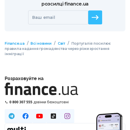
розсилці finance.ua
Ваш email
/
/
/
Finance.ua
Всі новини
Світ
Португалія посилює
правила надання громадянства через різке зростання
імміграції
Розраховуйте на
0 800 307 555
дзвінки безкоштовні