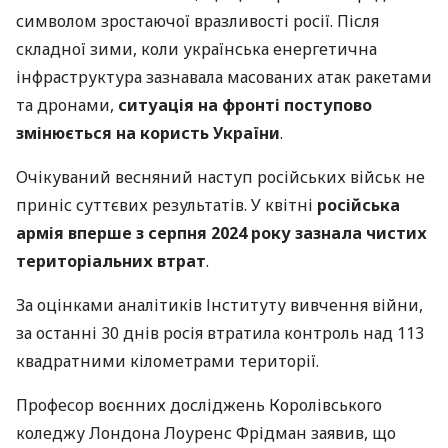
символом зростаючої вразливості росії. Після
складної зими, коли українська енергетична
інфраструктура зазнавала масованих атак ракетами
та дронами,
ситуація на фронті поступово
змінюється на користь України
.
Очікуваний весняний наступ російських військ не
приніс суттєвих результатів. У квітні
російська
армія вперше з серпня 2024 року зазнала чистих
територіальних втрат
.
За оцінками аналітиків Інституту вивчення війни,
за останні 30 днів росія втратила контроль над 113
квадратними кілометрами території.
Професор воєнних досліджень Королівського
коледжу Лондона Лоуренс Фрідман заявив, що