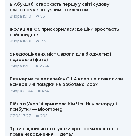
В Абу-Дабі створюють першу у світі судову
платформу зі штучним інтелектом
Вчора 19:10
75
Інфляція в ЄС прискорилася: де ціни зростають
найшвидше
Вчора 18:01
145
5 недооцінених міст Європи для бюджетної
подорожі (фото)
Вчора 15:16
2524
Без керма та педалей: у США вперше дозволили
комерційні поїздки на роботаксі Zoox
Вчора 01:04
464
Війна в Україні принесла Кім Чен Ину рекордні
прибутки — Bloomberg
07.08 17:27
208
Трамп підписав нові укази про громадянство з
права народження — деталі