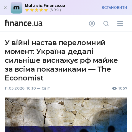
Multi від Finance.ua
ВСТАНОВИТИ
(8,9K+)
У війні настав переломний
момент: Україна дедалі
сильніше виснажує рф майже
за всіма показниками — The
Economist
11.05.2026, 10:10
—
Світ
1057