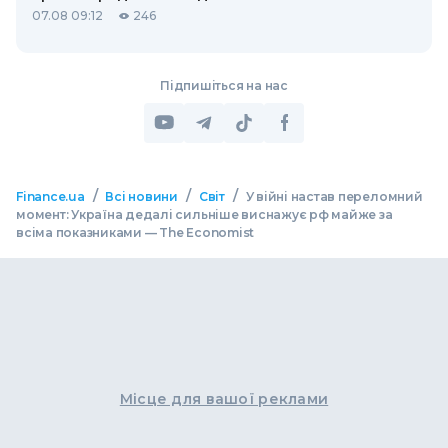
07.08 09:12
246
Підпишіться на нас
/
/
/
Finance.ua
Всі новини
Світ
У війні настав переломний
момент: Україна дедалі сильніше виснажує рф майже за
всіма показниками — The Economist
Місце для вашої реклами