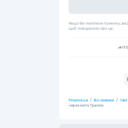
Якщо Ви помітили помилку, виді
щоб повідомити про це.
П
/
/
Finance.ua
Всі новини
Світ
через мита Трампа