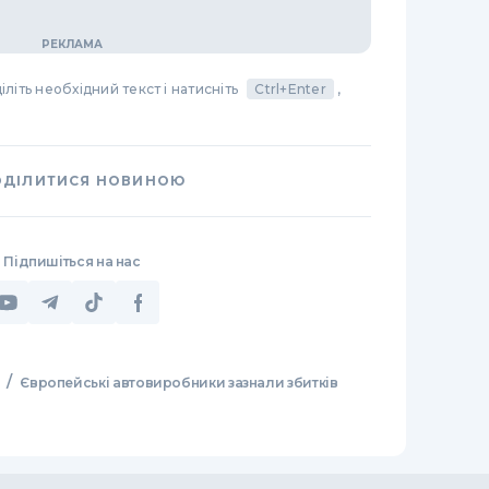
літь необхідний текст і натисніть
Ctrl+Enter
,
ОДІЛИТИСЯ НОВИНОЮ
Підпишіться на нас
/
Європейські автовиробники зазнали збитків