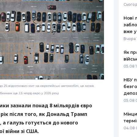
Сьогод
РЕЙТИНГ ДЕБЕТОВИХ
ПУТІВНИ
КАРТОК
СТРАХУ
Нові 
забло
ЩОМІСЯЧНИЙ ОГЛЯД
ВСІ СТРА
вже у
КЕШБЕКУ
Вчора 
СТРАХОВ
ПУТІВНИКИ ПО
Як пр
БАНКІВСЬКИХ КАРТКАХ
ВІДГУКИ
КОМПАНІ
війсь
05.08 1
ДОСТАВК
НБУ п
КОНТАКТ
о 25-відсоткових мит на європейські автомобілі, це може
безго
депоз
никам ще 2,6 млрд євро у 2026 році
05.08 
ики зазнали понад 8 мільярдів євро
 рік після того, як Дональд Трамп
Мінци
термі
 а галузь готується до нового
04.08 
ї війни зі США.