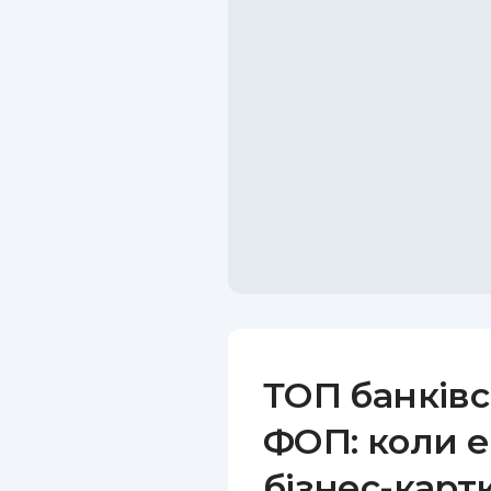
ТОП банківс
ФОП: коли е
бізнес-карт