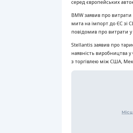
серед європейських авто
BMW заявив про витрати 
мита на імпорт до ЄС зі 
повідомив про витрати у 
Stellantis заявив про тар
наявність виробництва у 
з торгівлею між США, Ме
Місц