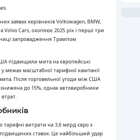
es.
чних заявах керівників Volkswagen, BMW,
та Volvo Cars, охоплює 2025 рік і перші три
ічниці запровадження Трампом
 США підвищили мита на європейські
5% у межах масштабної тарифної кампанії
мпа. Після торговельної угоди між США
ла знижена до 15%, однак автовиробники
 втрат.
обників
 тарифні витрати на 3,6 млрд євро з
підвищених ставок. Це найбільший удар