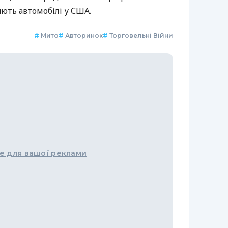
ють автомобілі у США.
#
Мито
#
Авторинок
#
Торговельні Війни
е для вашої реклами