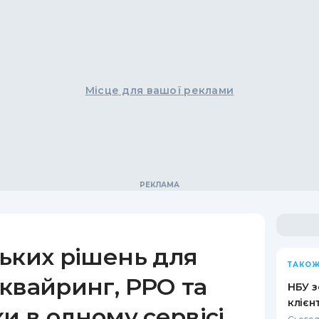
Місце для вашої реклами
ьких рішень для
ТАКОЖ
квайринг, РРО та
НБУ з
клієн
ки в одному сервісі