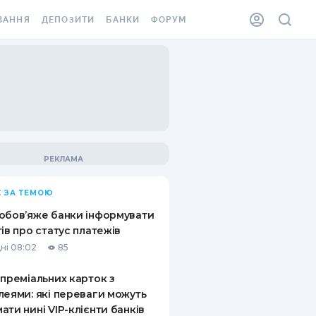
ВАННЯ
ДЕПОЗИТИ
БАНКИ
ФОРУМ
ІЛКА
ВСІ ДЕПОЗИТИ
ВСІ БАНКИ
АННЯ ЖИТЛА ВІД
ДЕПОЗИТИ В USD
ВІДГУКИ ПРО БАНКИ
 ШАХЕДІВ
ДЕПОЗИТИ В EUR
МІКРОФІНАНСОВІ
ХОВКА ЗА КОРДОН
ОРГАНІЗАЦІЇ
БОНУС ДО ДЕПОЗИТІВ
ВІДГУКИ ПРО МФО
УМОВИ АКЦІЇ
КАРТА
 ЗА ТЕМОЮ
ПИТАННЯ ТА ВІДПОВІДІ
ННА ВІНЬЄТКА
обов’яже банки інформувати
ДЕПОЗИТНИЙ КАЛЬКУЛЯТОР
тів про статус платежів
 СПІВРОБІТНИКІВ
ні 08:02
85
ПУТІВНИКИ ПО
SSISTANCE
ЗАОЩАДЖЕННЯМ
 преміальних карток з
леями: які переваги можуть
АННЯ ВІД
ати нині VIP-клієнти банків
Х ВИПАДКІВ