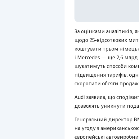
За оцінками аналітиків, 
щодо 25-відсоткових мит 
коштувати трьом німець
і Mercedes — ще 2,6 млрд
шукатимуть способи ком
підвищення тарифів, одн
скоротити обсяги продажі
Audi заявила, що сподіває
дозволять уникнути пода
Генеральний директор BM
на угоду з американською
європейські автовиробни