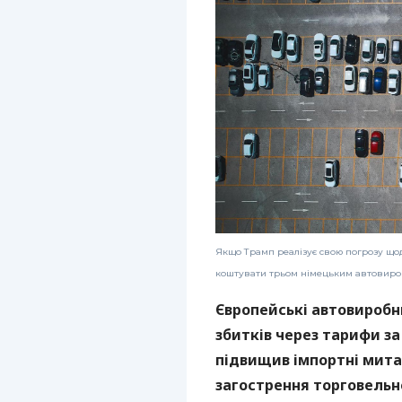
Якщо Трамп реалізує свою погрозу щод
коштувати трьом німецьким автовироб
Європейські автовиробн
збитків через тарифи за
підвищив імпортні мита,
загострення торговельно