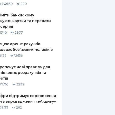
ні 06:50
220
КИ ПО
ВАННЮ
ліміти банків: кому
кують картки та перекази
ХОВІ ПОЛІСИ
 серпні
13:10
2933
І КОМПАНІЇ
ацює арешт рахунків
 ПРО СТРАХОВІ
Ї
ковозобов’язаних чоловіків
6:33
12656
А І ОПЛАТА
ропонує нові правила для
И
тівкових розрахунків та
итів
07:00
3292
фри підтримує перенесення
нів впровадження «еАкцизу»
09:33
262