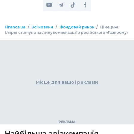
/
/
/
Finance.ua
Всі новини
Фондовий ринок
Німецька
Uniper стягнула частину компенсації з російського «Газпрому»
Місце для вашої реклами
Найбільша авіакомпанія