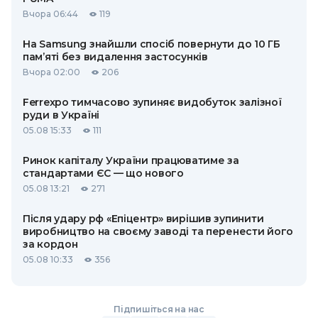
Вчора 06:44
119
На Samsung знайшли спосіб повернути до 10 ГБ
пам’яті без видалення застосунків
Вчора 02:00
206
Ferrexpo тимчасово зупиняє видобуток залізної
руди в Україні
05.08 15:33
111
Ринок капіталу України працюватиме за
стандартами ЄС — що нового
05.08 13:21
271
Після удару рф «Епіцентр» вирішив зупинити
виробництво на своєму заводі та перенести його
за кордон
05.08 10:33
356
Підпишіться на нас