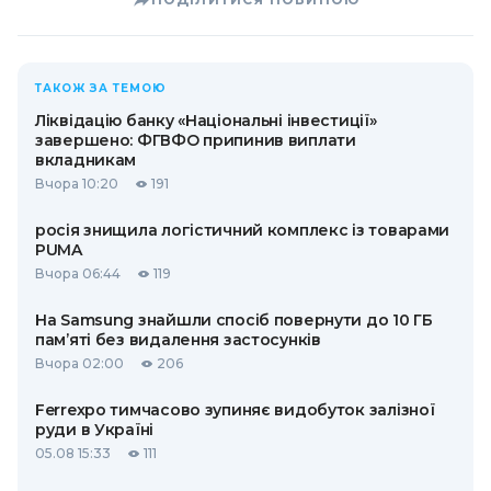
ТАКОЖ ЗА ТЕМОЮ
Ліквідацію банку «Національні інвестиції»
завершено: ФГВФО припинив виплати
вкладникам
Вчора 10:20
191
росія знищила логістичний комплекс із товарами
PUMA
Вчора 06:44
119
На Samsung знайшли спосіб повернути до 10 ГБ
пам’яті без видалення застосунків
Вчора 02:00
206
Ferrexpo тимчасово зупиняє видобуток залізної
руди в Україні
05.08 15:33
111