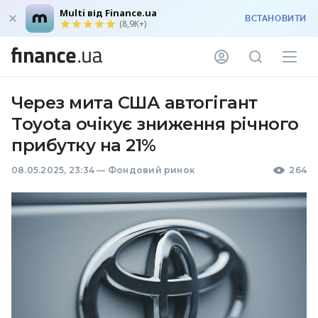
Multi від Finance.ua
ВСТАНОВИТИ
(8,9K+)
Через мита США автогігант
Toyota очікує зниження річного
прибутку на 21%
08.05.2025, 23:34
—
Фондовий ринок
264