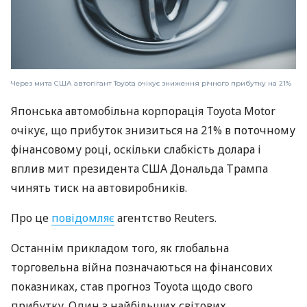
Через мита США автогігант Toyota очікує зниження річного прибутку на 21%
Японська автомобільна корпорація Toyota Motor
очікує, що прибуток знизиться на 21% в поточному
фінансовому році, оскільки слабкість долара і
вплив мит президента США Дональда Трампа
чинять тиск на автовиробників.
Про це
повідомляє
агентство Reuters.
Останнім прикладом того, як глобальна
торговельна війна позначаються на фінансових
показниках, став прогноз Toyota щодо свого
прибутку. Один з найбільших світових