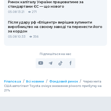
Ринок капіталу України працюватиме за
стандартами ЄС — що нового
05.08 13:21
271
Після удару рф «Епіцентр» вирішив зупинити
виробництво на своєму заводі та перенести його
за кордон
05.08 10:33
356
Підпишіться на нас
/
/
/
Finance.ua
Всі новини
Фондовий ринок
Через мита
США автогігант Toyota очікує зниження річного прибутку на
21%