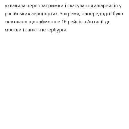
ухвалила через затримки і скасування авіарейсів у
російських аеропортах. Зокрема, напередодні було
скасовано щонайменше 16 рейсів з Анталії до
москви і санкт-петербурга.
За даними московської транспортної прокуратури,
станом на ранок 8 травня у столичних аеропортах
було затримано 103 рейси.
За матеріалами:
Економічна Правда
ПОДІЛИТИСЯ НОВИНОЮ
Коротко про головне за день в email
розсилці finance.ua