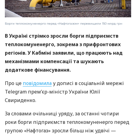
Борги теплокомуненерго перед «Нафтогазом» перевищили 150 млрд грн
В Україні стрімко зросли борги підприємств
теплокомуненерго, зокрема з прифронтових
регіонів. У Кабміні заявили, що працюють над
механізмами компенсації та шукають
додаткове фінансування.
Про це
повідомила
у дописі в соціальній мережі
Telegram прем’єр-міністр України Юлії
Свириденко.
За словами очільниці уряду, за останні чотири
роки борги підприємств теплокомуненерго перед
групою «Нафтогаз» зросли більш ніж удвічі —