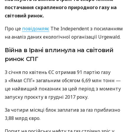
постачання скрапленого природного газу на
світовий ринок.
Про це
повідомляє
The Independent з посиланням
на аналіз даних екологічної організації Urgewald.
Війна в Ірані вплинула на світовий
ринок СПГ
З січня по квітень ЄС отримав 91 партію газу
з «Ямал СПГ» загальним обсягом 6,69 млн тонн —
це найвищий показник за цей період з моменту
запуску проєкту в грудні 2017 року.
За чотири місяці блок заплатив за газ приблизно
3,88 млрд євро.
Попит на російську нафту та газ стрімко зріс у