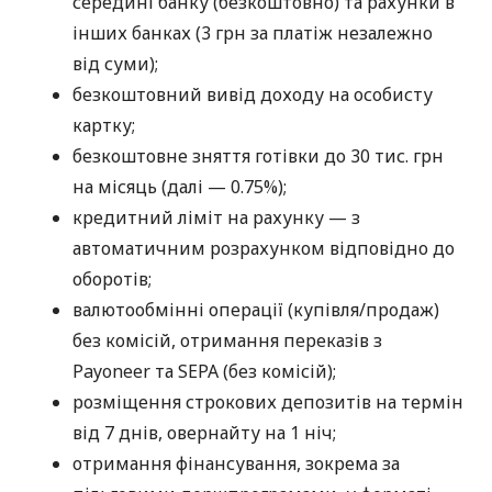
середині банку (безкоштовно) та рахунки в
інших банках (3 грн за платіж незалежно
від суми);
безкоштовний вивід доходу на особисту
картку;
безкоштовне зняття готівки до 30 тис. грн
на місяць (далі — 0.75%);
кредитний ліміт на рахунку — з
автоматичним розрахунком відповідно до
оборотів;
валютообмінні операції (купівля/продаж)
без комісій, отримання переказів з
Payoneer та SEPA (без комісій);
розміщення строкових депозитів на термін
від 7 днів, овернайту на 1 ніч;
отримання фінансування, зокрема за