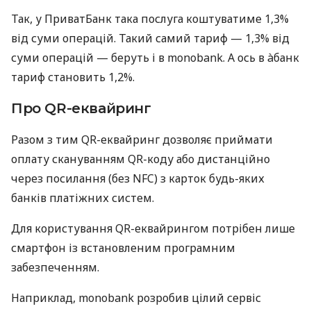
Так, у ПриватБанк така послуга коштуватиме 1,3%
від суми операцій. Такий самий тариф — 1,3% від
суми операцій — беруть і в monobank. А ось в àбанк
тариф становить 1,2%.
Про QR-еквайринг
Разом з тим QR-еквайринг дозволяє приймати
оплату скануванням QR-коду або дистанційно
через посилання (без NFC) з карток будь-яких
банків платіжних систем.
Для користування QR-еквайрингом потрібен лише
смартфон із встановленим програмним
забезпеченням.
Наприклад, monobank розробив цілий сервіс