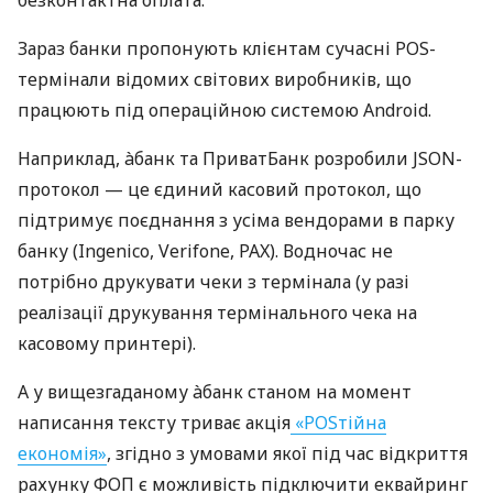
безконтактна оплата.
Зараз банки пропонують клієнтам сучасні POS-
термінали відомих світових виробників, що
працюють під операційною системою Android.
Наприклад, àбанк та ПриватБанк розробили JSON-
протокол — це єдиний касовий протокол, що
підтримує поєднання з усіма вендорами в парку
банку (Ingenico, Verifone, PAX). Водночас не
потрібно друкувати чеки з термінала (у разі
реалізації друкування термінального чека на
касовому принтері).
А у вищезгаданому àбанк станом на момент
написання тексту триває акція
«POSтійна
економія»
, згідно з умовами якої під час відкриття
рахунку ФОП є можливість підключити еквайринг