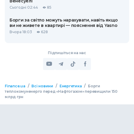
Венесуелі
Сьогодні 02:44
85
Борги за світло можуть нарахувати, навіть якщо
ви не живете в квартирі — пояснення від Yasno
Вчора 18:03
628
Підпишіться на нас
/
/
/
Finance.ua
Всі новини
Енергетика
Борги
теплокомуненерго перед «Нафтогазом» перевищили 150
млрд грн