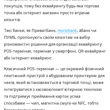
покупців, тому без еквайрингу будь-яка торгова
точка або інтернет-магазин просто втрачає
клієнтів.
Такі банки, як ПриватБанк,
monobank
, àбанк чи
ПУМБ, пропонують своїм клієнтам на вибір
різноманітні рішення для організації еквайрингу:
POS-термінал, термінал у смартфоні, QR-еквайринг
або інтернет-еквайринг.
Класичний POS-термінал — це окремий фізичний
платіжний пристрій з вбудованим принтером для
чеків, який встановлюється в торговій точці, може
інтегруватися з касовою/комп'ютерною технікою
та підтримує приймання карток усіма
способами — чип, магнітна смуга чи NFC, тобто