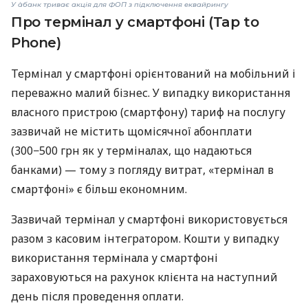
У àбанк триває акція для ФОП з підключення еквайрингу
Про термінал у смартфоні (Tap to
Phone)
Термінал у смартфоні орієнтований на мобільний і
переважно малий бізнес. У випадку використання
власного пристрою (смартфону) тариф на послугу
зазвичай не містить щомісячної абонплати
(300−500 грн як у терміналах, що надаються
банками) — тому з погляду витрат, «термінал в
смартфоні» є більш економним.
Зазвичай термінал у смартфоні використовується
разом з касовим інтегратором. Кошти у випадку
використання термінала у смартфоні
зараховуються на рахунок клієнта на наступний
день після проведення оплати.