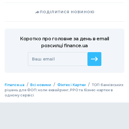
ПОДІЛИТИСЯ НОВИНОЮ
Коротко про головне за день в email
розсилці finance.ua
Ваш email
/
/
/
Finance.ua
Всі новини
Фінтех і Картки
ТОП банківських
рішень для ФОП: коли еквайринг, РРО та бізнес-картки в
одному сервісі