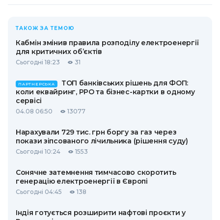
ТАКОЖ ЗА ТЕМОЮ
Кабмін змінив правила розподілу електроенергії
для критичних об’єктів
Сьогодні 18:23
31
ТОП банківських рішень для ФОП:
ПАРТНЕРСЬКА
коли еквайринг, РРО та бізнес-картки в одному
сервісі
04.08 06:50
13077
Нарахували 729 тис. грн боргу за газ через
покази зіпсованого лічильника (рішення суду)
Сьогодні 10:24
1553
Сонячне затемнення тимчасово скоротить
генерацію електроенергії в Європі
Сьогодні 04:45
138
Індія готується розширити нафтові проєкти у