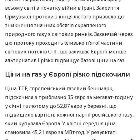
всьому світі з початку війни в Ірані. Закриття
Ормузької протоки з кінця лютого призвело до
зникнення значних обсягів скрапленого
природного газу з світових ринків. Зазвичай через
цю протоку проходить близько п’ятої частини
світових потоків СПГ, що залишає Європі менше
альтернатив і різко підвищує базові ціни на газ.
Ціни на газ у Європі різко підскочили
Ціна TTF, європейський газовий бенчмарк,
підскочила з приблизно 35 євро за мегават-годину
у січні та лютому до 52,87 євро у березні, що
підвищило вартість кожної партії російського газу,
який купувала Європа. У квітні середня ціна
становила 45,21 євро за МВт·год. У результаті