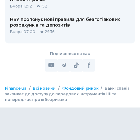
Вчора 12:12
152
НБУ пропонує нові правила для безготівкових
розрахунків та депозитів
Вчора 07:00
2936
Підпишіться на нас
/
/
/
Finance.ua
Всі новини
Фондовий ринок
Банк Іспанії
закликає до доступу до передових інструментів ШІ та
попереджає про кіберризики