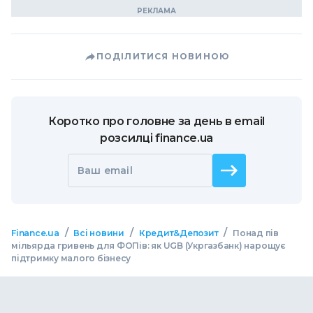
ПОДІЛИТИСЯ НОВИНОЮ
Коротко про головне за день в email
розсилці finance.ua
Ваш email
/
/
/
Finance.ua
Всі новини
Кредит&Депозит
Понад пів
мільярда гривень для ФОПів: як UGB (Укргазбанк) нарощує
підтримку малого бізнесу