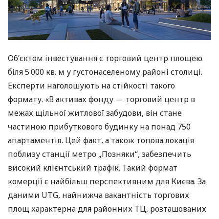
Об’єктом інвестування є торговий центр площею
біля 5 000 кв. м у густонаселеному районі столиці.
Експерти наголошують на стійкості такого
формату. «В активах фонду — торговий центр в
межах щільної житлової забудови, він стане
частиною прибуткового будинку на понад 750
апартаментів. Цей факт, а також топова локація
поблизу станції метро „Позняки“, забезпечить
високий клієнтський трафік. Такий формат
комерції є найбільш перспективним для Києва. За
даними UTG, найнижча вакантність торгових
площ характерна для районних ТЦ, розташованих