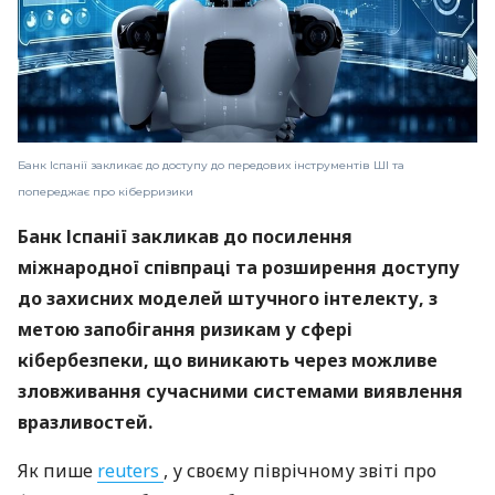
Банк Іспанії закликає до доступу до передових інструментів ШІ та
попереджає про кіберризики
Банк Іспанії закликав до посилення
міжнародної співпраці та розширення доступу
до захисних моделей штучного інтелекту, з
метою запобігання ризикам у сфері
кібербезпеки, що виникають через можливе
зловживання сучасними системами виявлення
вразливостей.
Як пише
reuters
, у своєму піврічному звіті про