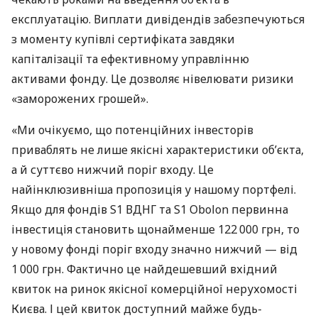
експлуатацію. Виплати дивідендів забезпечуються
з моменту купівлі сертифіката завдяки
капіталізації та ефективному управлінню
активами фонду. Це дозволяє нівелювати ризики
«заморожених грошей».
«Ми очікуємо, що потенційних інвесторів
приваблять не лише якісні характеристики об’єкта,
а й суттєво нижчий поріг входу. Це
найінклюзивніша пропозиція у нашому портфелі.
Якщо для фондів S1 ВДНГ та S1 Obolon первинна
інвестиція становить щонайменше 122 000 грн, то
у новому фонді поріг входу значно нижчий — від
1 000 грн. Фактично це найдешевший вхідний
квиток на ринок якісної комерційної нерухомості
Києва. І цей квиток доступний майже будь-