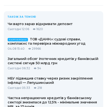
ТАКОЖ ЗА ТЕМОЮ
Чи варто зараз відкривати депозит
Сьогодні 12:06
1620
ТОВ «ДАНН.»: судові справи,
ПАРТНЕРСЬКА
комплаєнс та перевірка міжнародних угод
04.08 15:40
29966
Загальний обсяг іпотечних кредитів у банківській
системі сягнув 50 млрд грн
Сьогодні 06:32
94
НБУ підвищив ставку через ризик закріплення
інфляції — Лепушинський
Сьогодні 05:33
218
Частка непрацюючих кредитів у банківському
секторі знизилася до 12,5% - мінімальне значення
NPL за 17 років