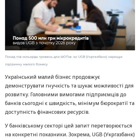
Понад пів мільярда гривень для ФОПів: як UGB (Укргазбанк) нарощує
підтримку малого бізнесу
Український малий бізнес продовжує
демонструвати гнучкість та шукає можливості для
розвитку. Головними вимогами підприємців до
банків сьогодні є швидкість, мінімум бюрократії та
доступність фінансових ресурсів.
У банківському секторі цей запит перетворюється
на конкретні показники. Зокрема, UGB (Укргазбанк)