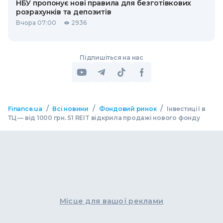
НБУ пропонує нові правила для безготівкових
розрахунків та депозитів
Вчора 07:00
2936
Підпишіться на нас
/
/
/
Finance.ua
Всі новини
Фондовий ринок
Інвестиції в
ТЦ — від 1000 грн. S1 REIT відкрила продажі нового фонду
Місце для вашої реклами