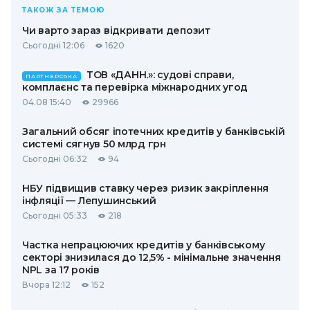
ТАКОЖ ЗА ТЕМОЮ
Чи варто зараз відкривати депозит
Сьогодні 12:06
1620
ТОВ «ДАНН.»: судові справи,
ПАРТНЕРСЬКА
комплаєнс та перевірка міжнародних угод
04.08 15:40
29966
Загальний обсяг іпотечних кредитів у банківській
системі сягнув 50 млрд грн
Сьогодні 06:32
94
НБУ підвищив ставку через ризик закріплення
інфляції — Лепушинський
Сьогодні 05:33
218
Частка непрацюючих кредитів у банківському
секторі знизилася до 12,5% - мінімальне значення
NPL за 17 років
Вчора 12:12
152