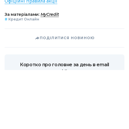
Офіційні правила акції
За матеріалами:
MyCredit
#
Кредит Онлайн
ПОДІЛИТИСЯ НОВИНОЮ
Коротко про головне за день в email
розсилці finance.ua
Ваш email
/
/
/
Finance.ua
Всі новини
Кредит&Депозит
Залиште
відгук про MyCredit та отримайте промокод на знижку 90%