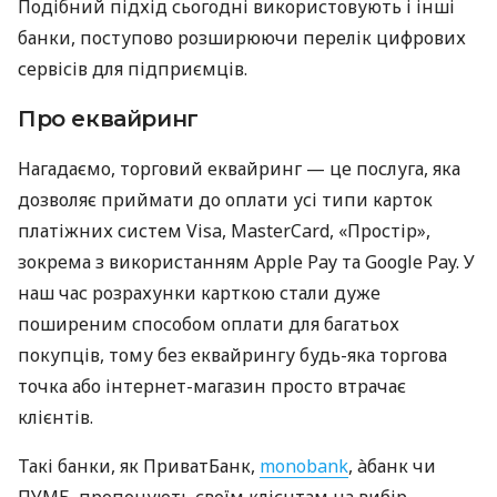
Подібний підхід сьогодні використовують і інші
банки, поступово розширюючи перелік цифрових
сервісів для підприємців.
Про еквайринг
Нагадаємо, торговий еквайринг — це послуга, яка
дозволяє приймати до оплати усі типи карток
платіжних систем Visa, MasterCard, «Простір»,
зокрема з використанням Apple Pay та Google Pay. У
наш час розрахунки карткою стали дуже
поширеним способом оплати для багатьох
покупців, тому без еквайрингу будь-яка торгова
точка або інтернет-магазин просто втрачає
клієнтів.
Такі банки, як ПриватБанк,
monobank
, àбанк чи
ПУМБ, пропонують своїм клієнтам на вибір