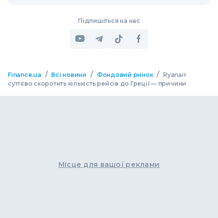
Підпишіться на нас
/
/
/
Finance.ua
Всі новини
Фондовий ринок
Ryanair
суттєво скоротить кількість рейсів до Греції — причини
Місце для вашої реклами