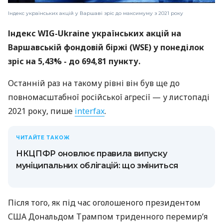
Індекс українських акцій у Варшаві зріс до максимуму з 2021 року
Індекс WIG-Ukraine українських акцій на
Варшавській фондовій біржі (WSE) у понеділок
зріс на 5,43% - до 694,81 пункту.
Останній раз на такому рівні він був ще до
повномасштабної російської агресії — у листопаді
2021 року, пише
interfax
.
ЧИТАЙТЕ ТАКОЖ
НКЦПФР оновлює правила випуску
муніципальних облігацій: що зміниться
Після того, як під час оголошеного президентом
США Дональдом Трампом триденного перемир’я