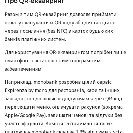
Про QR-еквайринг
Разом з тим QR-еквайринг дозволяє приймати
оплату скануванням QR-коду або дистанційно
через посилання (без NFC) з карток будь-яких
банків платіжних систем.
Для користування QR-еквайрингом потрібен лише
смартфон із встановленим програмним
забезпеченням.
Наприклад, monobank розробив цілий сервіс
Expirenza by mono для ресторанів, кафе та інших
закладів, що дозволяє відвідувачам через QR-код
переглядати меню, оплачувати рахунок (зокрема
Apple/Google Pay), залишати чайові та відгуки без
участі офіціанта. Комісія за приймання таких
платежів у monobank складає 1,3% від суми з усіх