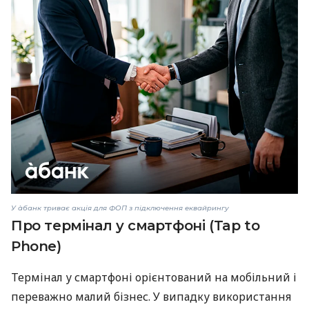
У àбанк триває акція для ФОП з підключення еквайрингу
Про термінал у смартфоні (Tap to
Phone)
Термінал у смартфоні орієнтований на мобільний і
переважно малий бізнес. У випадку використання