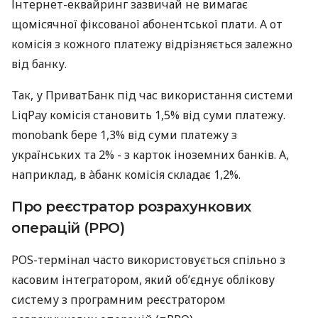
Інтернет-еквайринг зазвичай не вимагає
щомісячної фіксованої абонентської плати. А от
комісія з кожного платежу відрізняється залежно
від банку.
Так, у ПриватБанк під час використання системи
LiqPay комісія становить 1,5% від суми платежу.
monobank бере 1,3% від суми платежу з
українських та 2% - з карток іноземних банків. А,
наприклад, в àбанк комісія складає 1,2%.
Про реєстратор розрахункових
операцій (РРО)
POS-термінал часто використовується спільно з
касовим інтегратором, який об’єднує облікову
систему з програмним реєстратором