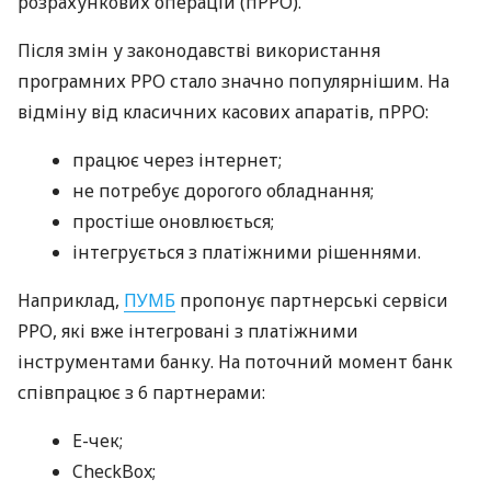
розрахункових операцій (пРРО).
Після змін у законодавстві використання
програмних РРО стало значно популярнішим. На
відміну від класичних касових апаратів, пРРО:
працює через інтернет;
не потребує дорогого обладнання;
простіше оновлюється;
інтегрується з платіжними рішеннями.
Наприклад,
ПУМБ
пропонує партнерські сервіси
РРО, які вже інтегровані з платіжними
інструментами банку. На поточний момент банк
співпрацює з 6 партнерами:
E-чек;
CheckBox;