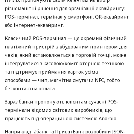
різноманітні рішення для організації еквайрингу:
POS-термінал, термінал у смартфоні, QR-еквайринг
або інтернет-еквайринг.
Класичний POS-термінал — це окремий фізичний
платіжний пристрій з вбудованим принтером для
чеків, який встановлюється в торговій точці, може
інтегруватися з касовою/комп'ютерною технікою
та підтримує приймання карток усіма
способами — чип, магнітна смуга чи NFC, тобто
безконтактна оплата.
Зараз банки пропонують клієнтам сучасні POS-
термінали відомих світових виробників, що
працюють під операційною системою Android.
Наприклад, àбанк та ПриватБанк розробили JSON-