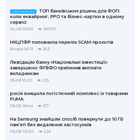
ТОП банківських рішень для ФОП:
ПАРТНЕРСЬКА
коли еквайринг, РРО та бізнес-картки в одному
сервісі
04.08 06:50
28093
НКЦПФР поповнила перелік SCAM-проєктів
Вчора 06:13
253
Ліквідацію банку «Національні інвестиції»
завершено: ФГВФО припинив виплати
вкладникам
06.08 10:20
225
росія знищила логістичний комплекс із товарами
PUMA
06.08 06:44
137
На Samsung знайшли спосіб повернути до 10 ГБ
пам’яті без видалення застосунків
06.08 02:00
226