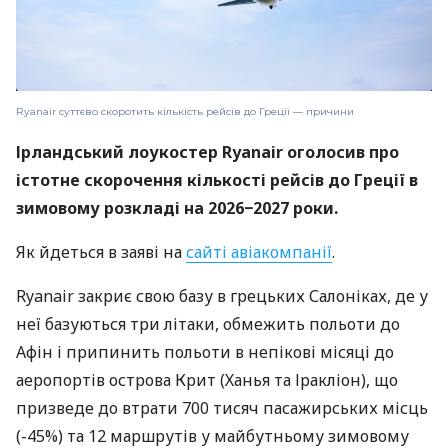
Ryanair суттєво скоротить кількість рейсів до Греції — причини
Ірландський лоукостер Ryanair оголосив про
істотне скорочення кількості рейсів до Греції в
зимовому розкладі на 2026−2027 роки.
Як йдеться в заяві на
сайті авіакомпанії
.
Ryanair закриє свою базу в грецьких Салоніках, де у
неї базуються три літаки, обмежить польоти до
Афін і припинить польоти в непікові місяці до
аеропортів острова Крит (Ханья та Іракліон), що
призведе до втрати 700 тисяч пасажирських місць
(-45%) та 12 маршрутів у майбутньому зимовому