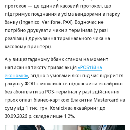
протокол — це єдиний касовий протокол, що
підтримує поєднання з усіма вендорами в парку
банку (Ingenico, Verifone, PAX). Водночас не
потрібно друкувати чеки з термінала (у разі
реалізації друкування термінального чека на
касовому принтері).
А у вищезгаданому àбанк станом на момент
написання тексту триває акція
«POSтійна
економія»
, згідно з умовами якої під час відкриття
рахунку ФОП є можливість підключити еквайринг
без абонплати за POS-термінал у разі здійснення
трьох оплат бізнес-карткою Блакитна Mastercard на
суму від 1 тис. грн. Комісія за еквайринг до
30.09.2026 р. складе лише 1,2%.