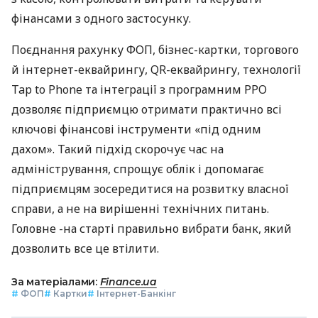
фінансами з одного застосунку.
Поєднання рахунку ФОП, бізнес-картки, торгового
й інтернет-еквайрингу, QR-еквайрингу, технології
Tap to Phone та інтеграції з програмним РРО
дозволяє підприємцю отримати практично всі
ключові фінансові інструменти «під одним
дахом». Такий підхід скорочує час на
адміністрування, спрощує облік і допомагає
підприємцям зосередитися на розвитку власної
справи, а не на вирішенні технічних питань.
Головне -на старті правильно вибрати банк, який
дозволить все це втілити.
За матеріалами:
Finance.ua
#
ФОП
#
Картки
#
Інтернет-Банкінг