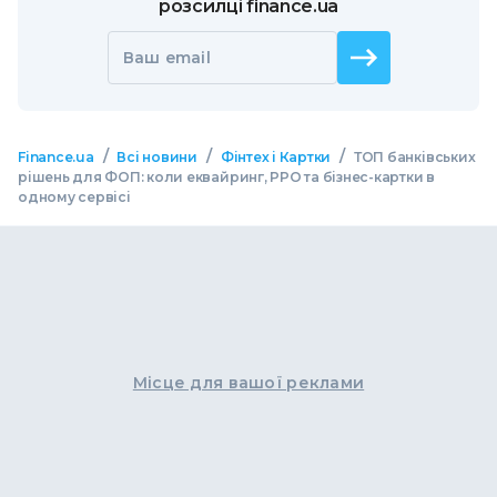
розсилці finance.ua
Ваш email
/
/
/
Finance.ua
Всі новини
Фінтех і Картки
ТОП банківських
рішень для ФОП: коли еквайринг, РРО та бізнес-картки в
одному сервісі
Місце для вашої реклами