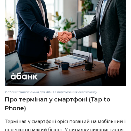
У àбанк триває акція для ФОП з підключення еквайрингу
Про термінал у смартфоні (Tap to
Phone)
Термінал у смартфоні орієнтований на мобільний і
переважно малий бізнес. У випадку використання