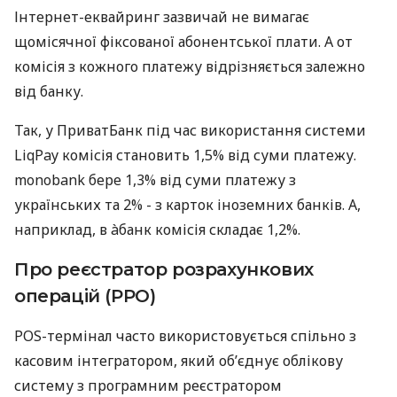
Інтернет-еквайринг зазвичай не вимагає
щомісячної фіксованої абонентської плати. А от
комісія з кожного платежу відрізняється залежно
від банку.
Так, у ПриватБанк під час використання системи
LiqPay комісія становить 1,5% від суми платежу.
monobank бере 1,3% від суми платежу з
українських та 2% - з карток іноземних банків. А,
наприклад, в àбанк комісія складає 1,2%.
Про реєстратор розрахункових
операцій (РРО)
POS-термінал часто використовується спільно з
касовим інтегратором, який об’єднує облікову
систему з програмним реєстратором