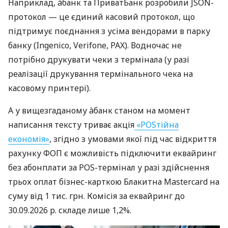
Наприклад, àбанк та ПриватБанк розробили JSON-
протокол — це єдиний касовий протокол, що
підтримує поєднання з усіма вендорами в парку
банку (Ingenico, Verifone, PAX). Водночас не
потрібно друкувати чеки з термінала (у разі
реалізації друкування термінального чека на
касовому принтері).
А у вищезгаданому àбанк станом на момент
написання тексту триває акція
«POSтійна
економія»
, згідно з умовами якої під час відкриття
рахунку ФОП є можливість підключити еквайринг
без абонплати за POS-термінал у разі здійснення
трьох оплат бізнес-карткою Блакитна Mastercard на
суму від 1 тис. грн. Комісія за еквайринг до
30.09.2026 р. складе лише 1,2%.