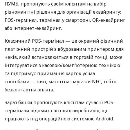
ПУМБ, пропонують своїм клієнтам на вибір
різноманітні рішення для організації еквайрингу:
POS-термінал, термінал у смартфоні, QR-еквайринг
або інтернет-еквайринг.
Класичний POS-термінал — це окремий фізичний
платіжний пристрій з вбудованим принтером для
чеків, який встановлюється в торговій точці, може
інтегруватися з касовою/комп'ютерною технікою
та підтримує приймання карток усіма
способами — чип, магнітна смуга чи NFC, тобто
безконтактна оплата.
Зараз банки пропонують клієнтам сучасні POS-
термінали відомих світових виробників, що
працюють під операційною системою Android.