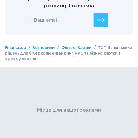
розсилці finance.ua
Ваш email
/
/
/
Finance.ua
Всі новини
Фінтех і Картки
ТОП банківських
рішень для ФОП: коли еквайринг, РРО та бізнес-картки в
одному сервісі
Місце для вашої реклами