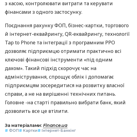
з касою, контролювати витрати та керувати
фінансами з одного застосунку.
Поєднання рахунку ФОП, бізнес-картки, торгового
й інтернет-еквайрингу, QR-еквайрингу, технології
Tap to Phone та інтеграції з програмним РРО
дозволяє підприємцю отримати практично всі
ключові фінансові інструменти «під одним
дахом». Такий підхід скорочує час на
адміністрування, спрощує облік і допомагає
підприємцям зосередитися на розвитку власної
справи, а не на вирішенні технічних питань.
Головне -на старті правильно вибрати банк, який
дозволить все це втілити.
За матеріалами:
Finance.ua
#
ФОП
#
Картки
#
Інтернет-Банкінг