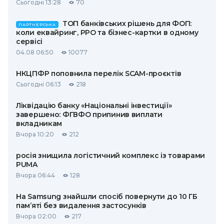
Сьогодні 13:28
70
ТОП банківських рішень для ФОП:
ПАРТНЕРСЬКА
коли еквайринг, РРО та бізнес-картки в одному
сервісі
04.08 06:50
10077
НКЦПФР поповнила перелік SCAM-проєктів
Сьогодні 06:13
218
Ліквідацію банку «Національні інвестиції»
завершено: ФГВФО припинив виплати
вкладникам
Вчора 10:20
212
росія знищила логістичний комплекс із товарами
PUMA
Вчора 06:44
128
На Samsung знайшли спосіб повернути до 10 ГБ
пам’яті без видалення застосунків
Вчора 02:00
217