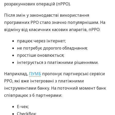
розрахункових операцій (пРРО).
Після змін у законодавстві використання
програмних РРО стало значно популярнішим. На
відміну від класичних касових апаратів, пРРО:
працює через інтернет;
не потребує дорогого обладнання;
простіше оновлюється;
інтегрується з платіжними рішеннями.
Наприклад,
ПУМБ
пропонує партнерські сервіси
РРО, які вже інтегровані з платіжними
інструментами банку. На поточний момент банк
співпрацює з 6 партнерами:
E-чек;
CheckBox;