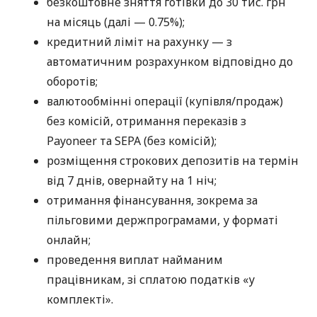
безкоштовне зняття готівки до 30 тис. грн
на місяць (далі — 0.75%);
кредитний ліміт на рахунку — з
автоматичним розрахунком відповідно до
оборотів;
валютообмінні операції (купівля/продаж)
без комісій, отримання переказів з
Payoneer та SEPA (без комісій);
розміщення строкових депозитів на термін
від 7 днів, овернайту на 1 ніч;
отримання фінансування, зокрема за
пільговими держпрограмами, у форматі
онлайн;
проведення виплат найманим
працівникам, зі сплатою податків «у
комплекті».