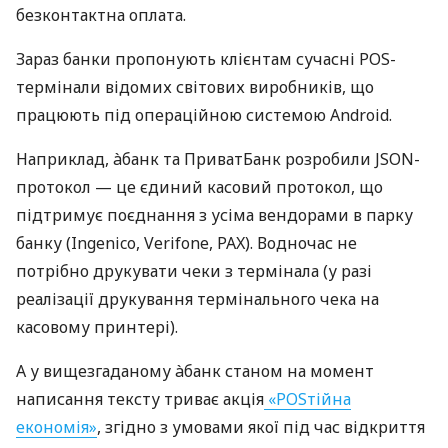
безконтактна оплата.
Зараз банки пропонують клієнтам сучасні POS-
термінали відомих світових виробників, що
працюють під операційною системою Android.
Наприклад, àбанк та ПриватБанк розробили JSON-
протокол — це єдиний касовий протокол, що
підтримує поєднання з усіма вендорами в парку
банку (Ingenico, Verifone, PAX). Водночас не
потрібно друкувати чеки з термінала (у разі
реалізації друкування термінального чека на
касовому принтері).
А у вищезгаданому àбанк станом на момент
написання тексту триває акція
«POSтійна
економія»
, згідно з умовами якої під час відкриття