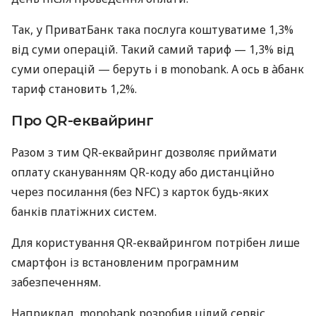
Так, у ПриватБанк така послуга коштуватиме 1,3%
від суми операцій. Такий самий тариф — 1,3% від
суми операцій — беруть і в monobank. А ось в àбанк
тариф становить 1,2%.
Про QR-еквайринг
Разом з тим QR-еквайринг дозволяє приймати
оплату скануванням QR-коду або дистанційно
через посилання (без NFC) з карток будь-яких
банків платіжних систем.
Для користування QR-еквайрингом потрібен лише
смартфон із встановленим програмним
забезпеченням.
Наприклад, monobank розробив цілий сервіс