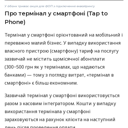
У àбанк триває акція для ФОП з підключення еквайрингу
Про термінал у смартфоні (Tap to
Phone)
Термінал у смартфоні орієнтований на мобільний і
переважно малий бізнес. У випадку використання
власного пристрою (смартфону) тариф на послугу
зазвичай не містить щомісячної абонплати
(300−500 грн як у терміналах, що надаються
банками) — тому з погляду витрат, «термінал в
смартфоні» є більш економним.
Зазвичай термінал у смартфоні використовується
разом з касовим інтегратором. Кошти у випадку
використання термінала у смартфоні
зараховуються на рахунок клієнта на наступний
день після проведення оплати.