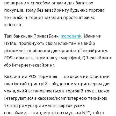
поширеним способом оплати для багатьох
покупців, тому без еквайрингу будь-яка торгова
точка або інтернет-магазин просто втрачає
клієнтів.
Такі банки, як ПриватБанк,
monobank
, àбанк чи
ПУМБ, пропонують своїм клієнтам на вибір
різноманітні рішення для організації еквайрингу:
POS-термінал, термінал у смартфоні, QR-еквайринг
або інтернет-еквайринг.
Класичний POS-термінал — це окремий фізичний
платіжний пристрій з вбудованим принтером для
чеків, який встановлюється в торговій точці, може
інтегруватися з касовою/комп'ютерною технікою
та підтримує приймання карток усіма
способами — чип, магнітна смуга чи NFC, тобто