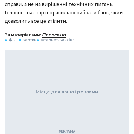
справи, а не на вирішенні технічних питань.
Головне -на старті правильно вибрати банк, який
дозволить все це втілити.
За матеріалами:
Finance.ua
#
ФОП
#
Картки
#
Інтернет-Банкінг
Місце для вашої реклами