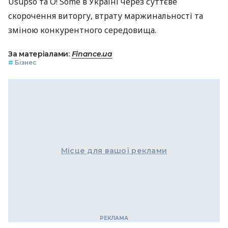
Usupso та O! Some в Україні через суттєве
скорочення виторгу, втрату маржинальності та
зміною конкурентного середовища.
За матеріалами:
Finance.ua
#
Бізнес
Місце для вашої реклами