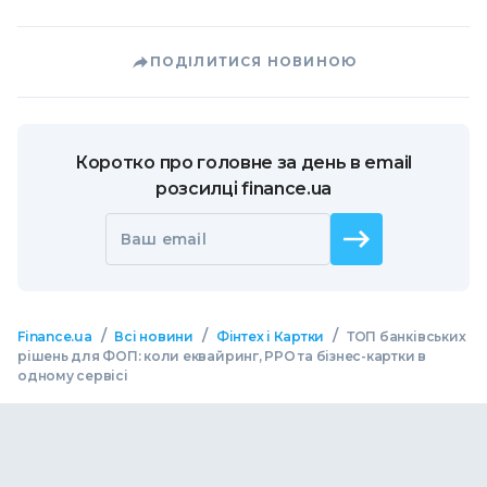
ПОДІЛИТИСЯ НОВИНОЮ
Коротко про головне за день в email
розсилці finance.ua
Ваш email
/
/
/
Finance.ua
Всі новини
Фінтех і Картки
ТОП банківських
рішень для ФОП: коли еквайринг, РРО та бізнес-картки в
одному сервісі