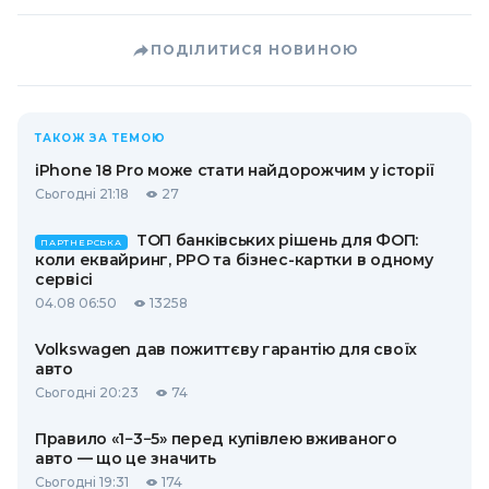
ПОДІЛИТИСЯ НОВИНОЮ
ТАКОЖ ЗА ТЕМОЮ
iPhone 18 Pro може стати найдорожчим у історії
Сьогодні 21:18
27
ТОП банківських рішень для ФОП:
ПАРТНЕРСЬКА
коли еквайринг, РРО та бізнес-картки в одному
сервісі
04.08 06:50
13258
Volkswagen дав пожиттєву гарантію для своїх
авто
Сьогодні 20:23
74
Правило «1−3−5» перед купівлею вживаного
авто — що це значить
Сьогодні 19:31
174