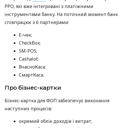
РРО, які вже інтегровані з платіжними
інструментами банку. На поточний момент банк
співпрацює з 6 партнерами:
E-чек;
CheckBox;
SM-POS;
Cashalot;
ВчасноКаса;
СмартКаса.
Про бізнес-картки
Бізнес-картка для ФОП забезпечує виконання
наступних процесів:
окремий облік доходів і витрат;