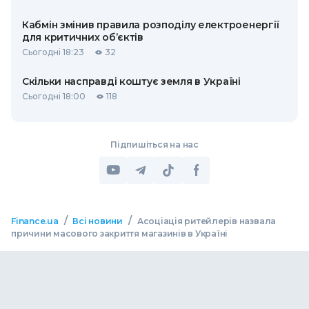
Кабмін змінив правила розподілу електроенергії
для критичних об’єктів
Сьогодні 18:23
32
Скільки насправді коштує земля в Україні
Сьогодні 18:00
118
Підпишіться на нас
/
/
Finance.ua
Всі новини
Асоціація ритейлерів назвала
причини масового закриття магазинів в Україні