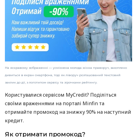
На яскравому зображенні — усміхнена молода жінка праворуч, захоплено
дивиться в екран смартфона, тоді як ліворуч розташований текстовий
заклик до дії, з логотипом сервісу та зірочками рейтингу.
Користувалися сервісом MyCredit? Поділіться
своїми враженнями на порталі Minfin та
отримайте промокод на знижку 90% на наступний
кредит.
Як отримати промокод?