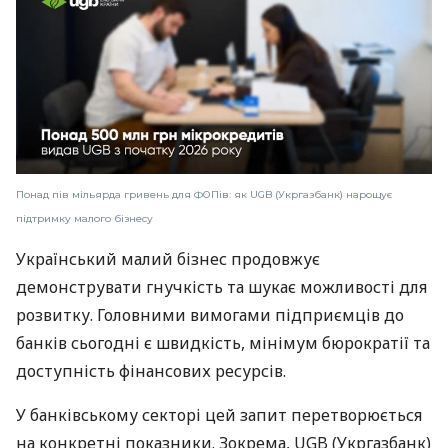
Понад пів мільярда гривень для ФОПів: як UGB (Укргазбанк) нарощує
підтримку малого бізнесу
Український малий бізнес продовжує
демонструвати гнучкість та шукає можливості для
розвитку. Головними вимогами підприємців до
банків сьогодні є швидкість, мінімум бюрократії та
доступність фінансових ресурсів.
У банківському секторі цей запит перетворюється
на конкретні показники. Зокрема, UGB (Укргазбанк)