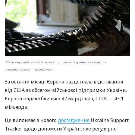
Обсяг європейської військової підтримки України зрівнявся з
американською — дослідження
За останні місяці Європа наздогнала відставання
від США за обсягом військової підтримки України.
Європа надала близько 42 млрд євро, США — 43,1
мільярда.
Це випливає з нового
дослідження
Ukraine Support
Tracker щодо допомоги Україні, яке регулярно