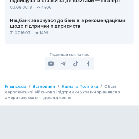
підвищувати ставки за депозитами — експерт
03.08 06:18
4406
Нацбанк звернувся до банків із рекомендаціями
щодо підтримки підприємств
31.07 16:03
1499
Підпишіться на нас
/
/
/
Finance.ua
Всі новини
Казна та Політика
Обсяг
європейської військової підтримки України зрівнявся з
американською — дослідження