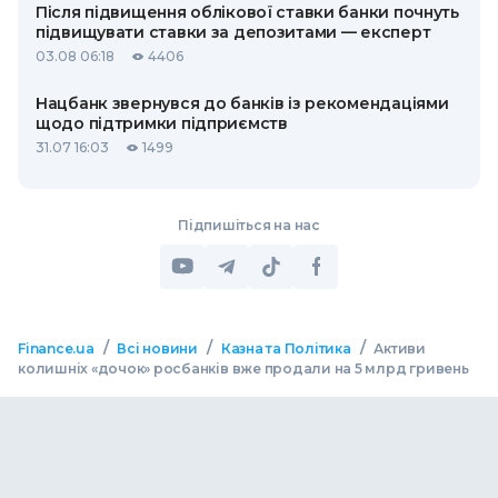
Після підвищення облікової ставки банки почнуть
підвищувати ставки за депозитами — експерт
03.08 06:18
4406
Нацбанк звернувся до банків із рекомендаціями
щодо підтримки підприємств
31.07 16:03
1499
Підпишіться на нас
/
/
/
Finance.ua
Всі новини
Казна та Політика
Активи
колишніх «дочок» росбанків вже продали на 5 млрд гривень