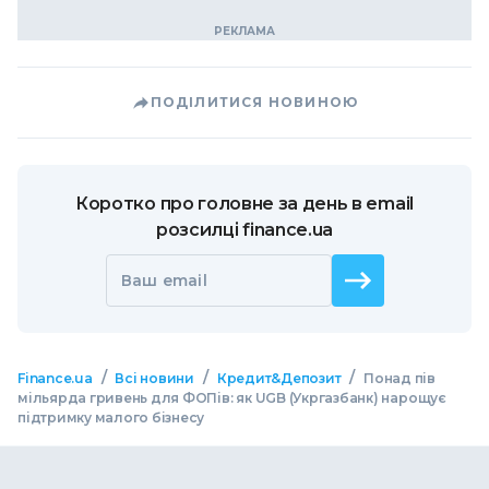
ПОДІЛИТИСЯ НОВИНОЮ
Коротко про головне за день в email
розсилці finance.ua
Ваш email
/
/
/
Finance.ua
Всі новини
Кредит&Депозит
Понад пів
мільярда гривень для ФОПів: як UGB (Укргазбанк) нарощує
підтримку малого бізнесу