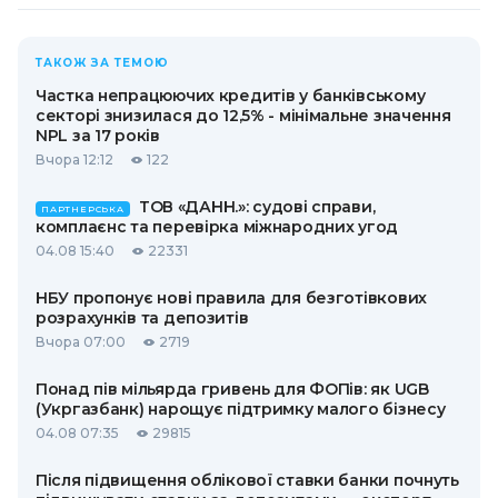
ТАКОЖ ЗА ТЕМОЮ
Частка непрацюючих кредитів у банківському
секторі знизилася до 12,5% - мінімальне значення
NPL за 17 років
Вчора 12:12
122
ТОВ «ДАНН.»: судові справи,
ПАРТНЕРСЬКА
комплаєнс та перевірка міжнародних угод
04.08 15:40
22331
НБУ пропонує нові правила для безготівкових
розрахунків та депозитів
Вчора 07:00
2719
Понад пів мільярда гривень для ФОПів: як UGB
(Укргазбанк) нарощує підтримку малого бізнесу
04.08 07:35
29815
Після підвищення облікової ставки банки почнуть