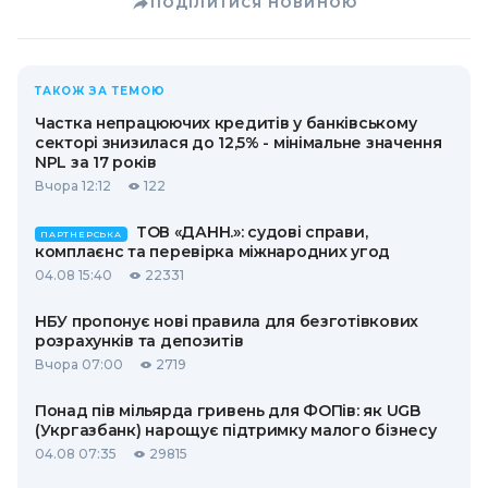
ПОДІЛИТИСЯ НОВИНОЮ
ТАКОЖ ЗА ТЕМОЮ
Частка непрацюючих кредитів у банківському
секторі знизилася до 12,5% - мінімальне значення
NPL за 17 років
Вчора 12:12
122
ТОВ «ДАНН.»: судові справи,
ПАРТНЕРСЬКА
комплаєнс та перевірка міжнародних угод
04.08 15:40
22331
НБУ пропонує нові правила для безготівкових
розрахунків та депозитів
Вчора 07:00
2719
Понад пів мільярда гривень для ФОПів: як UGB
(Укргазбанк) нарощує підтримку малого бізнесу
04.08 07:35
29815