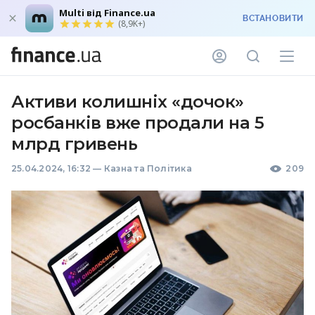
Multi від Finance.ua
ВСТАНОВИТИ
(8,9K+)
Активи колишніх «дочок»
росбанків вже продали на 5
млрд гривень
25.04.2024, 16:32
—
Казна та Політика
209