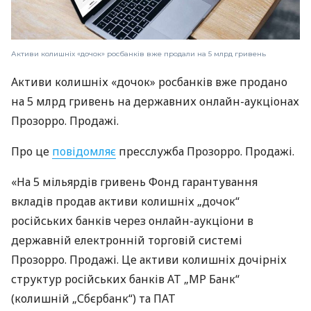
Активи колишніх «дочок» росбанків вже продали на 5 млрд гривень
Активи колишніх «дочок» росбанків вже продано
на 5 млрд гривень на державних онлайн-аукціонах
Прозорро. Продажі.
Про це
повідомляє
пресслужба Прозорро. Продажі.
«На 5 мільярдів гривень Фонд гарантування
вкладів продав активи колишніх „дочок“
російських банків через онлайн-аукціони в
державній електронній торговій системі
Прозорро. Продажі. Це активи колишніх дочірніх
структур російських банків АТ „МР Банк“
(колишній „Сбєрбанк“) та ПАТ