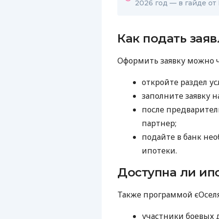
2026 год — в гайде от
Как подать зая
Оформить заявку можно ч
откройте раздел ус
заполните заявку н
после предварител
партнер;
подайте в банк не
ипотеки.
Доступна ли ип
Также программой єОселя
участники боевых 