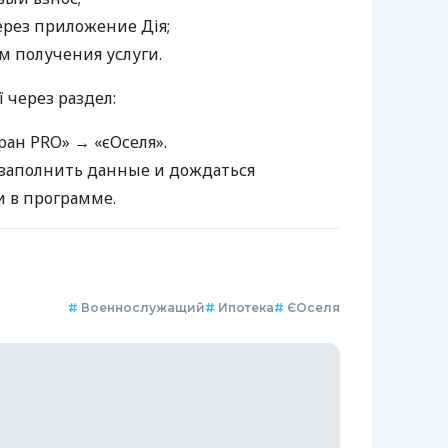
ерез приложение Дія;
 получения услуги.
 через раздел:
ран PRO» → «єОселя».
заполнить данные и дождаться
и в программе.
#
Военнослужащий
#
Ипотека
#
ЄОселя