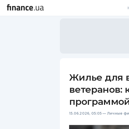
В
В
Л
А
Н
Жилье для 
С
ветеранов: 
П
программой
Т
15.06.2026, 05:05
—
Личные ф
Р