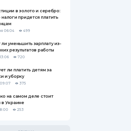
ДИТЕЛИ ПО
тиции в золото и серебро:
ВАНИЮ
 налоги придется платить
инцам
РАХОВЫЕ ПОЛИСЫ
я 06:04
499
ВЫЕ КОМПАНИИ
 ли уменьшить зарплату из-
охих результатов работы
 О СТРАХОВЫХ
ИЯХ
13:06
720
КА И ОПЛАТА
ет ли платить детям за
и и уборку
ТЫ
09:07
375
ко на самом деле стоит
 в Украине
18:00
253