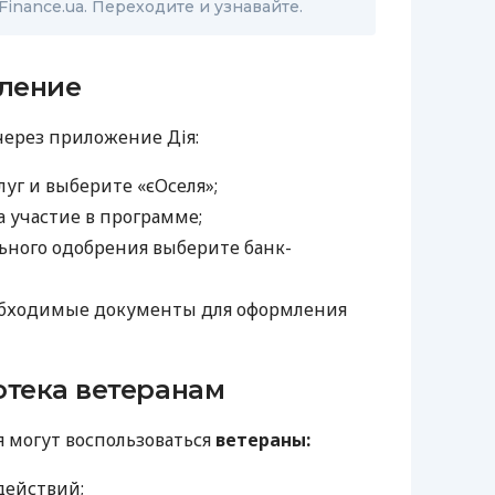
 Finance.ua. Переходите и узнавайте.
вление
ерез приложение Дія:
луг и выберите «єОселя»;
а участие в программе;
ьного одобрения выберите банк-
обходимые документы для оформления
отека ветеранам
 могут воспользоваться
ветераны:
действий;