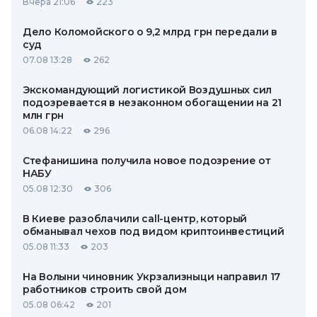
Вчера 21:06
223
Дело Коломойского о 9,2 млрд грн передали в
суд
07.08 13:28
262
Экскомандующий логистикой Воздушных сил
подозревается в незаконном обогащении на 21
млн грн
06.08 14:22
296
Стефанишина получила новое подозрение от
НАБУ
05.08 12:30
306
В Киеве разоблачили call-центр, который
обманывал чехов под видом криптоинвестиций
05.08 11:33
203
На Волыни чиновник Укрзализныци направил 17
работников строить свой дом
05.08 06:42
201