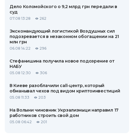
Дело Коломойского о 9,2 млрд грн передали в
суд
07.08 13:28
262
Экскомандующий логистикой Воздушных сил
подозревается в незаконном обогащении на 21
млн грн
06.08 14:22
296
Стефанишина получила новое подозрение от
НАБУ
05.08 12:30
306
В Киеве разоблачили call-центр, который
обманывал чехов под видом криптоинвестиций
05.08 11:33
203
На Волыни чиновник Укрзализныци направил 17
работников строить свой дом
05.08 06:42
201