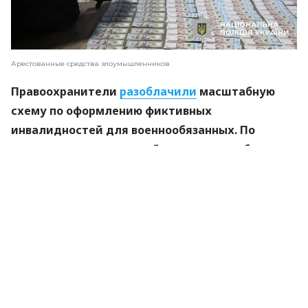
Арестованные средства злоумышленников
Правоохранители
разоблачили
масштабную
схему по оформлению фиктивных
инвалидностей для военнообязанных. По
данным следствия, к ней причастны работники
медицинских учреждений, бывшая сотрудница
Гоструда и посредники. По предварительным
оценкам, только в 2025 году из-за этой схемы
могли незаконно оформить около 500
инвалидностей.
Как работала схема
Следствие установило, что участники схемы