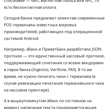
способами — чип, магнитная полоса или NFC, то
есть бесконтактная оплата.
Сегодня банки предлагают клиентам современные
POS-терминалы известных мировых
производителей, работающих под операционной
системой Android.
Например, àбанк и ПриватБанк разработали JSON-
протокол — это единственный кассовый протокол,
поддерживающий сочетание со всеми вендорами
в парке банка (Ingenico, Verifone, PAX). В то же
время, не нужно печатать чеки с терминала (в
случае реализации печатания терминального чека
на кассовом принтере).
А в вышеупомянутом àбанк по состоянию на
момент написания текста продолжается акция