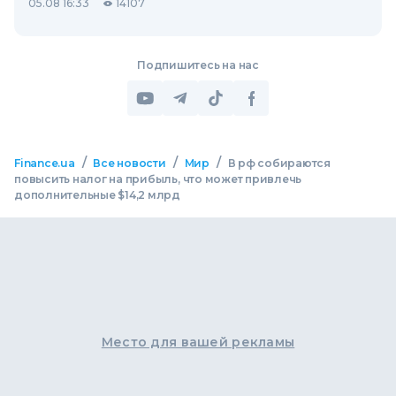
05.08 16:33
14107
Подпишитесь на нас
/
/
/
Finance.ua
Все новости
Мир
В рф собираются
повысить налог на прибыль, что может привлечь
дополнительные $14,2 млрд
Место для вашей рекламы