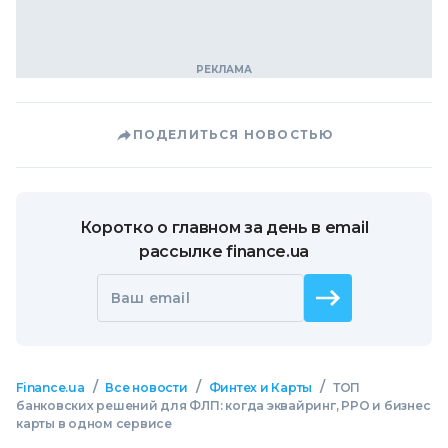
ПОДЕЛИТЬСЯ НОВОСТЬЮ
Коротко о главном за день в email
рассылке finance.ua
Ваш email
/
/
/
Finance.ua
Все новости
Финтех и Карты
ТОП
банковских решений для ФЛП: когда эквайринг, РРО и бизнес
карты в одном сервисе