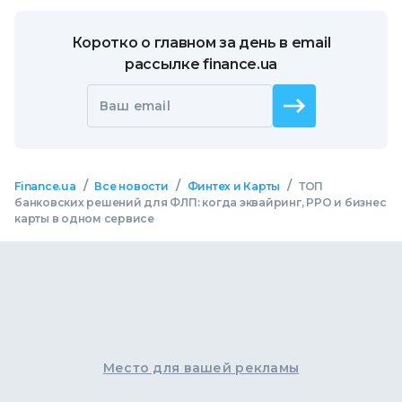
Коротко о главном за день в email
рассылке finance.ua
Ваш email
/
/
/
Finance.ua
Все новости
Финтех и Карты
ТОП
банковских решений для ФЛП: когда эквайринг, РРО и бизнес
карты в одном сервисе
Место для вашей рекламы