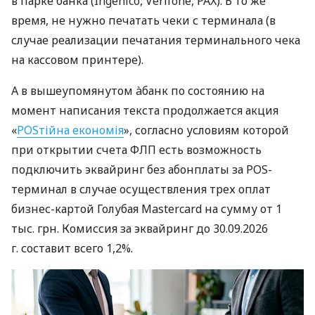
в парке банка (Ingenico, Verifone, PAX). В то же
время, не нужно печатать чеки с терминала (в
случае реализации печатания терминального чека
на кассовом принтере).
А в вышеупомянутом àбанк по состоянию на
момент написания текста продолжается акция
«
POSтійна економія
», согласно условиям которой
при открытии счета ФЛП есть возможность
подключить эквайринг без абонплаты за POS-
терминал в случае осуществления трех оплат
бизнес-картой Голубая Mastercard на сумму от 1
тыс. грн. Комиссия за эквайринг до 30.09.2026
г. составит всего 1,2%.