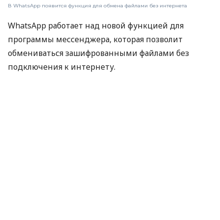
В WhatsApp появится функция для обмена файлами без интернета
WhatsApp работает над новой функцией для
программы мессенджера, которая позволит
обмениваться зашифрованными файлами без
подключения к интернету.
Об этом
пишет
Android Authority.
Новая функция Nearby («Поблизости») ранее
появлялась в коде бета-версии WhatsApp для
Android. На этот раз код с упоминанием о
нововведениях был найден и в бета-версии iOS.