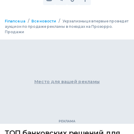
/
/
Finance.ua
Все новости
Укрзализныця впервые проведет
аукцион по продаже рекламы в поездах на Прозорро.
Продажи
Место для вашей рекламы
ТОП банковских решений для