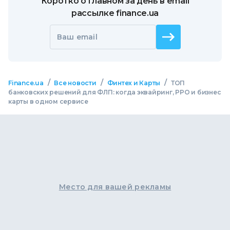
Коротко о главном за день в email
рассылке finance.ua
Ваш email
/
/
/
Finance.ua
Все новости
Финтех и Карты
ТОП
банковских решений для ФЛП: когда эквайринг, РРО и бизнес
карты в одном сервисе
Место для вашей рекламы