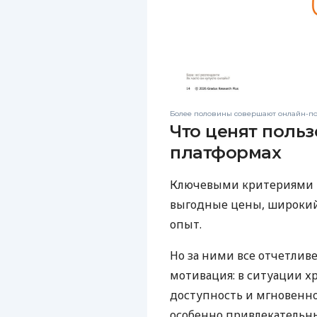
Более половины совершают онлайн-пок
Что ценят польз
платформах
Ключевыми критериями в
выгодные цены, широкий
опыт.
Но за ними все отчетлив
мотивация: в ситуации х
доступность и мгновенн
особенно привлекательны