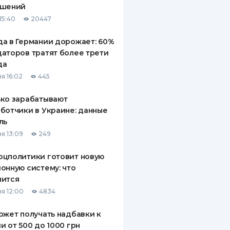
ашений
ДИТЕЛИ ПО
15:40
20447
ВАНИЮ
а в Германии дорожает: 60%
РАХОВЫЕ ПОЛИСЫ
аторов тратят более трети
да
ВЫЕ КОМПАНИИ
я 16:02
445
 О СТРАХОВЫХ
ИЯХ
ко зарабатывают
ботчики в Украине: данные
КА И ОПЛАТА
ль
я 13:09
249
ТЫ
оцполитики готовит новую
онную систему: что
нится
я 12:00
4834
ожет получать надбавки к
и от 500 до 1000 грн