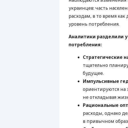
наблюдаются изменения 
украинцев: часть населе
расходам, в то время ка
уровень потребления.
Аналитики разделили у
потребления:
Стратегические н
тщательно планиру
будущее.
Импульсивные ге
ориентируются на э
не откладывая жизн
Рациональные оп
расходы, однако д
в привычном образ