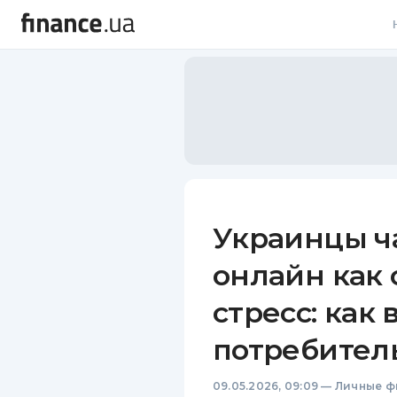
В
В
Л
А
Н
Украинцы ч
С
онлайн как 
П
стресс: как
Т
потребител
Р
09.05.2026, 09:09
—
Личные ф