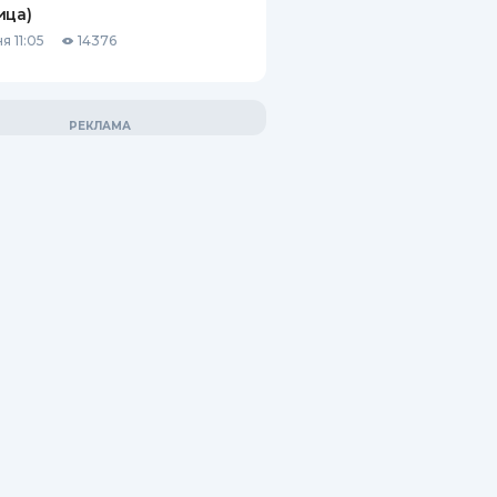
ица)
я 11:05
14376