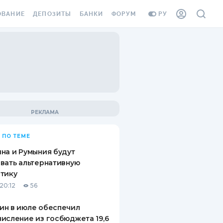
ОВАНИЕ
ДЕПОЗИТЫ
БАНКИ
ФОРУМ
РУ
ВСЕ ДЕПОЗИТЫ
ВСЕ БАНКИ
ВАНИЕ ЖИЛЬЯ ОТ
ДЕПОЗИТЫ В USD
ОТЗЫВЫ О БАНКАХ
И ШАХЕДОВ
ДЕПОЗИТЫ В EUR
МИКРОФИНАНСОВЫЕ
АХОВКА ЗАГРАНИЦУ
ОРГАНИЗАЦИИ
БОНУС К ДЕПОЗИТАМ
ОТЗЫВЫ ОБ МФО
УСЛОВИЯ АКЦИИ
Я КАРТА
 ПО ТЕМЕ
ВОПРОСЫ И ОТВЕТЫ
ОННАЯ ВИНЬЕТКА
на и Румыния будут
ДЕПОЗИТНЫЙ КАЛЬКУЛЯТОР
вать альтернативную
Я СОТРУДНИКОВ
тику
ПУТЕВОДИТЕЛИ ПО
20:12
56
SSISTANCE
СБЕРЕЖЕНИЯМ
ин в июле обеспечил
ВАНИЕ ОТ
исление из госбюджета 19,6
ТНЫХ СЛУЧАЕВ