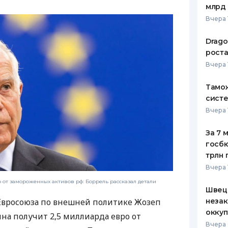
млрд 
ЕЖЕМЕСЯЧНЫЙ ОБЗОР
ПУТЕВО
Вчера 
КЕШБЭКА
СТРАХО
Drago
ПУТЕВОДИТЕЛИ ПО
ВСЕ СТ
роста
БАНКОВСКИМ КАРТАМ
Вчера 
СТРАХО
Тамож
ОТЗЫВЫ
КОМПАН
систе
Вчера 
ДОСТАВ
За 7 
КОНТАК
госбю
трлн 
Вчера 
о от замороженных активов рф: Боррель рассказал детали
Швеци
незак
Евросоюза по внешней политике Жозеп
оккуп
ина получит 2,5 миллиарда евро от
Вчера 