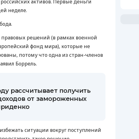
российских активов. Первые деньги
ей неделе.
бода.
ть правовых решений (в рамках военной
вропейский фонд мира), которые не
ваны, потому что одна из стран-членов
заявил Боррель.
оду рассчитывает получить
доходов от замороженных
ириденко
н избежать ситуации вокруг поступлений
 представить такое решение.