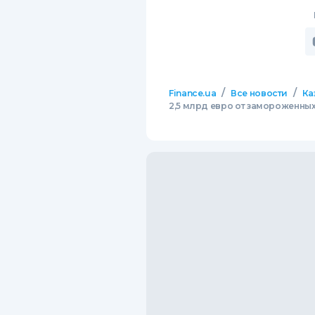
/
/
Finance.ua
Все новости
Ка
2,5 млрд евро от замороженных