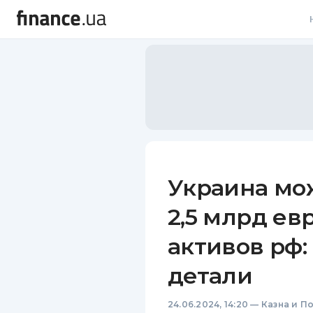
В
В
Л
А
Н
Украина мо
С
2,5 млрд ев
П
активов рф:
Т
детали
Р
24.06.2024, 14:20
—
Казна и П