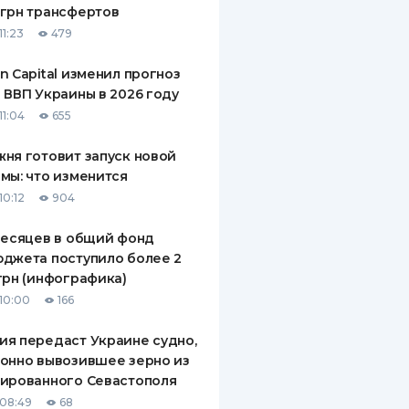
грн трансфертов
ДИТЕЛИ ПО
11:23
479
ВАНИЮ
n Capital изменил прогноз
РАХОВЫЕ ПОЛИСЫ
 ВВП Украины в 2026 году
11:04
655
ВЫЕ КОМПАНИИ
ня готовит запуск новой
 О СТРАХОВЫХ
ИЯХ
мы: что изменится
10:12
904
КА И ОПЛАТА
месяцев в общий фонд
ТЫ
джета поступило более 2
грн (инфографика)
10:00
166
я передаст Украине судно,
онно вывозившее зерно из
ированного Севастополя
08:49
68