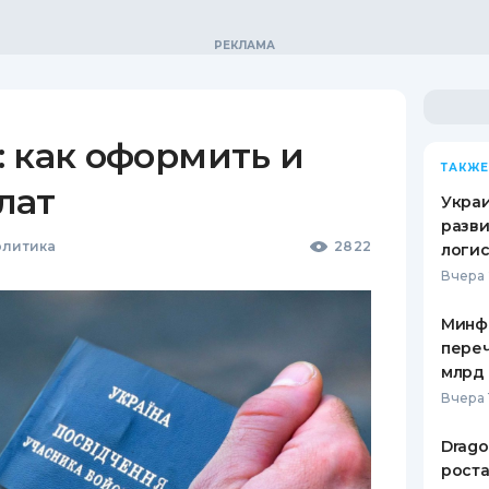
 как оформить и
ТАКЖЕ
лат
Украи
разви
олитика
2822
логис
Вчера 
Минф
переч
млрд 
Вчера 
Drago
роста